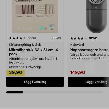
4.0av 5 stjärnor
recensioner
4.5av 5 stjärnor
recensio
3809
3252
(9,97/st)
Köksrengöring & disk
Klädvård
Mikrofiberduk 32 x 31 cm, 4-
Noppborttagare batter
pack
Vårda kläder och andra tex
ta bort noppor och ludd.
Aftonbladets "självklara favorit” i
Noppborttagaren fräs...
test av d...
Utförande:
Grå/beige
-
39,90
149,90
Lägg i varukorg
Lägg i varukorg