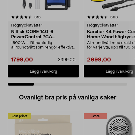
4.5 av 5 stjärnor
recensioner
4.5 av 5 stjärnor
recension
316
603
Högtryckstvättar
Högtryckstvättar
Nilfisk CORE 140-6
Kärcher K4 Power Con
PowerControl PCA
Home Wood högtrycks
högtryckstvätt
1800 W – lätthanterlig
Allroundtvätt med exakt rä
allroundtvätt som rengör effektivt
för varje yta, upp till 130 b
med bara vatten. Nilfi...
Kärcher K4 P...
1799,00
2999,00
2399,00
Lägg i varukorg
Lägg i varukorg
Ovanligt bra pris på vanliga saker
Kolla priset
-25%