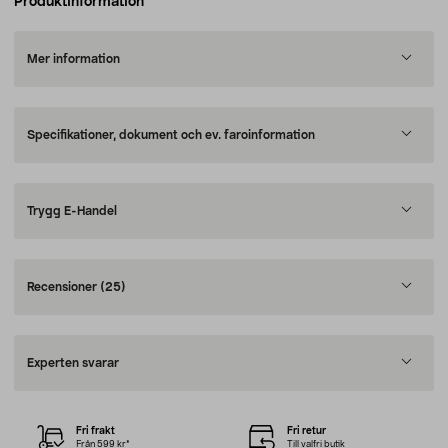
Produktinformation
Mer information
Specifikationer, dokument och ev. faroinformation
Trygg E-Handel
Recensioner
(25)
Experten svarar
Fri frakt
Fri retur
Från 599 kr*
Till valfri butik