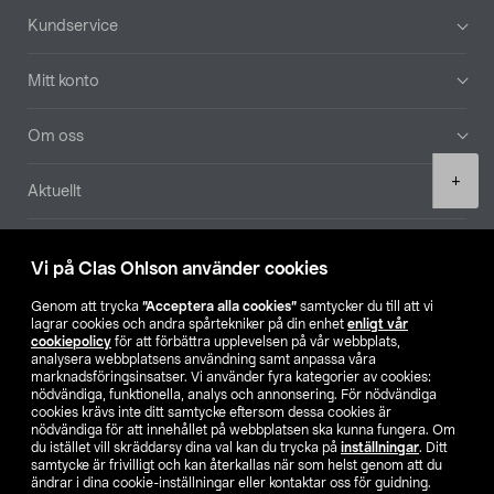
Sidfot
Kundservice
Mitt konto
Om oss
Product
+
Aktuellt
quantity
Våra bolag
Vi på Clas Ohlson använder cookies
Hitta butik
Genom att trycka
”Acceptera alla cookies”
samtycker du till att vi
lagrar cookies och andra spårtekniker på din enhet
enligt vår
cookiepolicy
för att förbättra upplevelsen på vår webbplats,
SE
NO
FI
analysera webbplatsens användning samt anpassa våra
marknadsföringsinsatser. Vi använder fyra kategorier av cookies:
nödvändiga, funktionella, analys och annonsering. För nödvändiga
cookies krävs inte ditt samtycke eftersom dessa cookies är
nödvändiga för att innehållet på webbplatsen ska kunna fungera. Om
du istället vill skräddarsy dina val kan du trycka på
inställningar
. Ditt
samtycke är frivilligt och kan återkallas när som helst genom att du
ändrar i dina cookie-inställningar eller kontaktar oss för guidning.