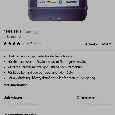
199,90
(66,63/l)
(inkl. moms)
4.3
(
25
)
Artikelnr:
41-2474
Effektivt rengöringsmedel för de flesta träytor.
Kärcher RM 624 – trätvätt anpassat för högtryckstvätt.
Perfekt till terrasser, trallgolv, altaner och trämöbler.
För både behandlade och obehandlade träytor.
För användning i högtryckstvättar eller för manuell rengöring.
Mer information
Butikslager
Onlinelager
Hämtar lagerstatus...
Hämtar lagerstatus...