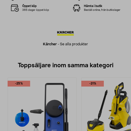
Öppet köp
Hämta i butik
365 dagar öppet köp
Beställ online, från butikslager
Kärcher
-
Se alla produkter
Toppsäljare inom samma kategori
-25%
-21%