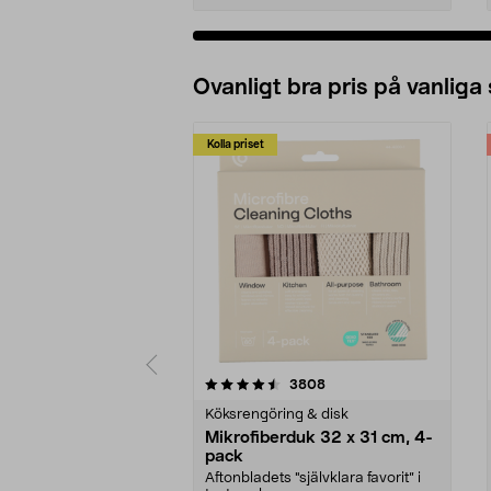
Ovanligt bra pris på vanliga
Kolla priset
5av 5 stjärnor
4.0av 5 stjärnor
recensioner
3808
Köksrengöring & disk
Mikrofiberduk 32 x 31 cm, 4-
pack
Aftonbladets "självklara favorit” i