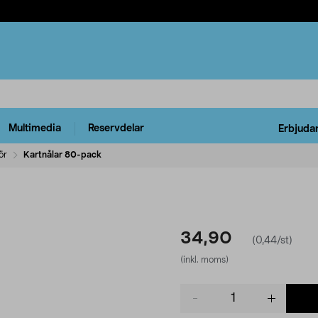
Multimedia
Reservdelar
Erbjuda
ör
Kartnålar 80-pack
34,90
(0,44/st)
(inkl. moms)
Product
quantity