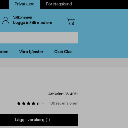
Privatkund
Företagskund
Välkommen
Logga in/Bli medlem
nden
Våra tjänster
Club Clas
Artikelnr:
36-4071
186
recensioner
Lägg i varukorg
(1)