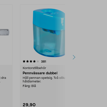
4.5 av 5 stjärnor
recensioner
4.5
381
2
Kontorstillbehör
Kontorstillbe
Pennvässare dubbel
Pennfodral 
fack, vuxen
t dra
Håll pennan spetsig. Två olika
håldiameter.
Med två separ
flera färger ...
Färg:
Blå
Färg:
Svart
29,90
79,90