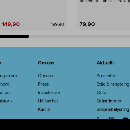
Noppborttagaren fräs...
och metall – finns i flera färg
Galge med sv...
149,90
79,90
199,90
Lägg i varukorg
Lägg i varukorg
o
Om oss
Aktuellt
egistrera
Om oss
Presenter
enord
Press
Städ & rengöring
ation
Investerare
Grillar
istorik
Hållbarhet
Grästrimmer
Karriär
Solcellsbelysning