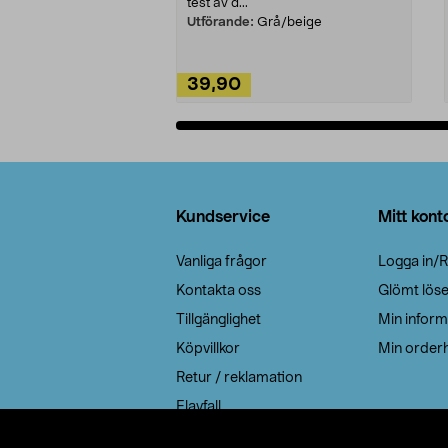
test av d...
Utförande:
Grå/beige
39,90
Lägg i varukorg
Sidfot
Kundservice
Mitt kont
Vanliga frågor
Logga in/R
Kontakta oss
Glömt lös
Tillgänglighet
Min inform
Köpvillkor
Min orderh
Retur / reklamation
Elavfall
Cookie policy