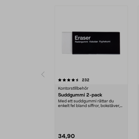
5 av 5 stjärnor
4.5 av 5 stjärnor
recensioner
232
Kontorstillbehör
Suddgummi 2-pack
Med ett suddgummi rättar du
enkelt fel bland siffror, bokstäver,
streck etc. PVC...
34,90