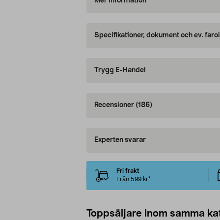
Mer information
Specifikationer, dokument och ev. faro
Trygg E-Handel
Recensioner
(186)
Experten svarar
Fri frakt
Från 599 kr*
Toppsäljare inom samma ka