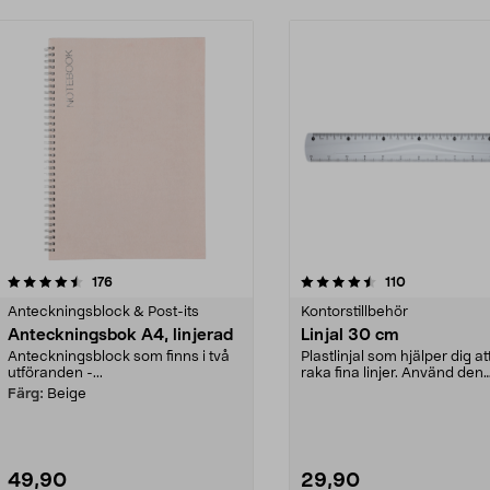
4.5 av 5 stjärnor
recensioner
4.0 av 5 stjärnor
recensioner
176
110
Anteckningsblock & Post-its
Kontorstillbehör
Anteckningsbok A4, linjerad
Linjal 30 cm
Anteckningsblock som finns i två
Plastlinjal som hjälper dig at
utföranden -...
raka fina linjer. Använd den
tillsammans med...
Färg:
Beige
49,90
29,90