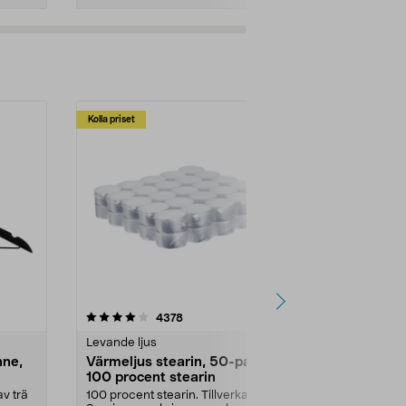
Kolla priset
Multibuy
4.5av 5 stjärnor
recensioner
4.5
4378
2
Levande ljus
Rengöringsm
nne,
Värmeljus stearin, 50-pack,
Bikarbonat
100 procent stearin
Ett allsidigt 
städning och 
v trä
100 procent stearin. Tillverkade i