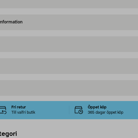
information
Fri retur
Öppet köp
Till valfri butik
365 dagar öppet köp
tegori