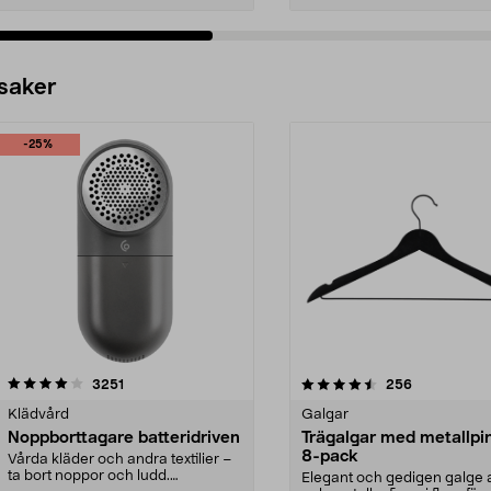
 saker
-25%
4.5av 5 stjärnor
recensioner
4.0av 5 stjärnor
recensioner
3251
256
Klädvård
Galgar
Noppborttagare batteridriven
Trägalgar med metallpi
8-pack
Vårda kläder och andra textilier –
ta bort noppor och ludd.
Elegant och gedigen galge a