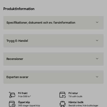
Produktinformation
Specifikationer, dokument och ev. faroinformation
Trygg E-Handel
Recensioner
Experten svarar
Fri frakt
Fri retur
Från 599 kr*
Till valfri butik
Öppet köp
Hämta i butik
365 dagar öppet köp
Beställ online, från butikslager