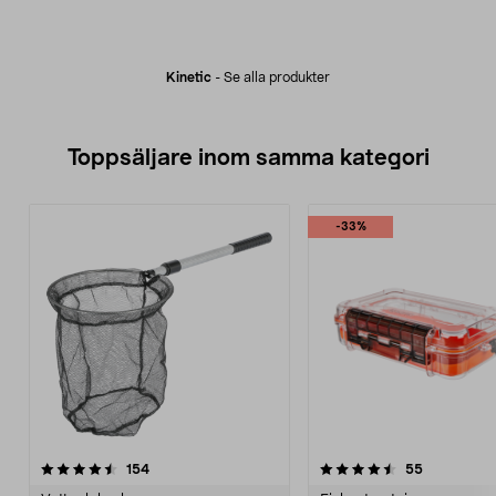
Kinetic
-
Se alla produkter
Toppsäljare inom samma kategori
-33%
4.5 av 5 stjärnor
recensioner
4.5 av 5 stjärnor
recensione
154
55