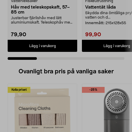
Vattenleksaker
Fiskeutrustning
Håv med teleskopskaft, 57–
Vattentät låda
85 cm
Skydda dina ömtåliga pryl
vatten och d...
Justerbar fjärilshåv med lätt
aluminiumskaft. Teleskophåv med
Innermått:
215x128x55
lång räckvidd – ju...
79,90
99,90
Lägg i varukorg
Lägg i varukorg
Ovanligt bra pris på vanliga saker
Kolla priset
-25%