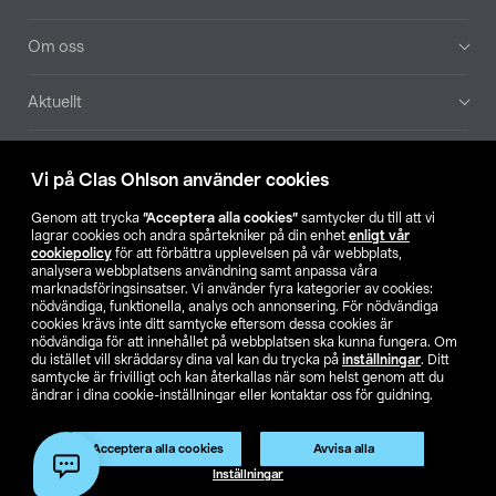
Om oss
Aktuellt
Våra bolag
Vi på Clas Ohlson använder cookies
Hitta butik
Genom att trycka
”Acceptera alla cookies”
samtycker du till att vi
lagrar cookies och andra spårtekniker på din enhet
enligt vår
cookiepolicy
för att förbättra upplevelsen på vår webbplats,
SE
NO
FI
analysera webbplatsens användning samt anpassa våra
marknadsföringsinsatser. Vi använder fyra kategorier av cookies:
nödvändiga, funktionella, analys och annonsering. För nödvändiga
cookies krävs inte ditt samtycke eftersom dessa cookies är
nödvändiga för att innehållet på webbplatsen ska kunna fungera. Om
du istället vill skräddarsy dina val kan du trycka på
inställningar
. Ditt
samtycke är frivilligt och kan återkallas när som helst genom att du
ändrar i dina cookie-inställningar eller kontaktar oss för guidning.
Köpvillkor
Privacy statement
Klubbvillkor
För företag
Ändra till priser exklusive moms
Produkten har utgått
Acceptera alla cookies
Avvisa alla
Artikelnr:
31-7105-3
Inställningar