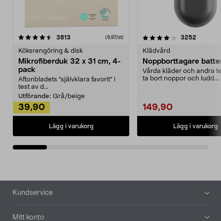
4.0av 5 stjärnor
recensioner
4.5av 5 stjärnor
recensio
3813
3252
(9,97/st)
Köksrengöring & disk
Klädvård
Mikrofiberduk 32 x 31 cm, 4-
Noppborttagare batter
pack
Vårda kläder och andra tex
ta bort noppor och ludd.
Aftonbladets "självklara favorit” i
Noppborttagaren fräs...
test av d...
Utförande:
Grå/beige
39,90
149,90
Lägg i varukorg
Lägg i varukorg
Sidfot
Kundservice
Mitt konto