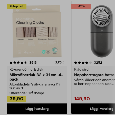
Kolla priset
-25%
4.0av 5 stjärnor
recensioner
4.5av 5 stjärnor
recensio
3813
3252
(9,97/st)
Köksrengöring & disk
Klädvård
Mikrofiberduk 32 x 31 cm, 4-
Noppborttagare batter
pack
Vårda kläder och andra tex
ta bort noppor och ludd.
Aftonbladets "självklara favorit” i
Noppborttagaren fräs...
test av d...
Utförande:
Grå/beige
39,90
149,90
Lägg i varukorg
Lägg i varukorg