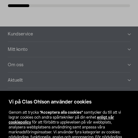
Sidfot
Kundservice
Mitt konto
Om oss
Aktuellt
Våra bolag
Vi på Clas Ohlson använder cookies
Hitta butik
Genom att trycka
”Acceptera alla cookies”
samtycker du till att vi
lagrar cookies och andra spårtekniker på din enhet
enligt vår
cookiepolicy
för att förbättra upplevelsen på vår webbplats,
SE
NO
FI
analysera webbplatsens användning samt anpassa våra
marknadsföringsinsatser. Vi använder fyra kategorier av cookies:
nödvändiga, funktionella, analys och annonsering. För nödvändiga