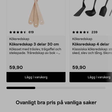
4.5av 5 stjärnor
recensioner
4.5av 5 stjärnor
recension
619
239
Köksredskap
Köksredskap
Köksredskap 3 delar 30 cm
Köksredskap 4 delar
Köksset med träslev, trägaffel och
Klassiska köksredskap: s
stekspade. Träredskap av bok –
sked, slev och tång. Sk
skonsamma mot ...
mot alla kärl. ...
59,90
59,90
Lägg i varukorg
Lägg i varukorg
Ovanligt bra pris på vanliga saker