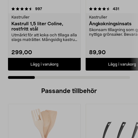
4.5 av 5 stjärnor
recensioner
4.5 av 5 stjärnor
recensione
997
431
Kastruller
Kastruller
Kastrull 1,5 liter Coline,
Ångkokningsinsats
rostfritt stål
Skonsam tillagning som g
nyttiga grönsaker. Bevara
Utmärkt för att koka och tillaga alla
vitaminer och smaker.
slags maträtter. Mångsidig kastrull
i rost...
299,00
89,90
Lägg i varukorg
Lägg i varukorg
Passande tillbehör