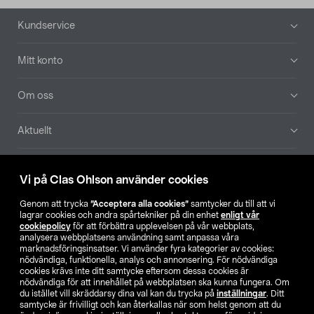
Sidfot
Kundservice
Mitt konto
Om oss
Aktuellt
Våra bolag
Vi på Clas Ohlson använder cookies
Hitta butik
Genom att trycka
”Acceptera alla cookies”
samtycker du till att vi
lagrar cookies och andra spårtekniker på din enhet
enligt vår
cookiepolicy
för att förbättra upplevelsen på vår webbplats,
SE
NO
FI
analysera webbplatsens användning samt anpassa våra
marknadsföringsinsatser. Vi använder fyra kategorier av cookies:
nödvändiga, funktionella, analys och annonsering. För nödvändiga
cookies krävs inte ditt samtycke eftersom dessa cookies är
nödvändiga för att innehållet på webbplatsen ska kunna fungera. Om
du istället vill skräddarsy dina val kan du trycka på
inställningar
. Ditt
samtycke är frivilligt och kan återkallas när som helst genom att du