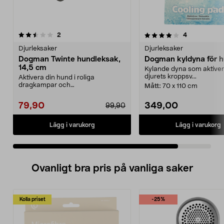
4.0 av 5 stjärnor
recensioner
recensioner
2
4
Djurleksaker
Djurleksaker
Dogman Twinte hundleksak,
Dogman kyldyna för h
14,5 cm
Kylande dyna som aktiver
djurets kroppsv...
Aktivera din hund i roliga
dragkampar och
Mått:
70 x 110 cm
apporteringslekar. Dogman Twinte
hundl...
79,90
349,00
99,90
Lägg i varukorg
Lägg i varukorg
Ovanligt bra pris på vanliga saker
Kolla priset
-25%