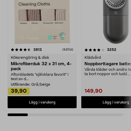
4.0av 5 stjärnor
recensioner
4.5av 5 stjärnor
recensio
3813
3252
(9,97/st)
Köksrengöring & disk
Klädvård
Mikrofiberduk 32 x 31 cm, 4-
Noppborttagare batter
pack
Vårda kläder och andra tex
ta bort noppor och ludd.
Aftonbladets "självklara favorit” i
Noppborttagaren fräs...
test av d...
Utförande:
Grå/beige
39,90
149,90
Lägg i varukorg
Lägg i varukorg