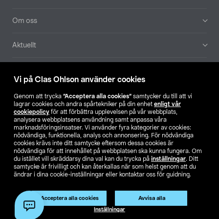
Om oss
Aktuellt
Våra bolag
Vi på Clas Ohlson använder cookies
Hitta butik
Genom att trycka
”Acceptera alla cookies”
samtycker du till att vi
lagrar cookies och andra spårtekniker på din enhet
enligt vår
cookiepolicy
för att förbättra upplevelsen på vår webbplats,
SE
NO
FI
analysera webbplatsens användning samt anpassa våra
marknadsföringsinsatser. Vi använder fyra kategorier av cookies:
nödvändiga, funktionella, analys och annonsering. För nödvändiga
cookies krävs inte ditt samtycke eftersom dessa cookies är
nödvändiga för att innehållet på webbplatsen ska kunna fungera. Om
du istället vill skräddarsy dina val kan du trycka på
inställningar
. Ditt
samtycke är frivilligt och kan återkallas när som helst genom att du
ändrar i dina cookie-inställningar eller kontaktar oss för guidning.
Köpvillkor
Privacy statement
Klubbvillkor
För företag
Ändra till priser exklusive moms
Produkten har utgått
Acceptera alla cookies
Avvisa alla
Artikelnr:
51-1320
Inställningar