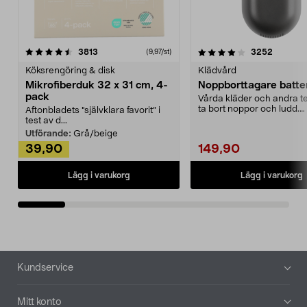
4.0av 5 stjärnor
recensioner
4.5av 5 stjärnor
recensio
3813
3252
(9,97/st)
Köksrengöring & disk
Klädvård
Mikrofiberduk 32 x 31 cm, 4-
Noppborttagare batter
pack
Vårda kläder och andra tex
ta bort noppor och ludd.
Aftonbladets "självklara favorit” i
Noppborttagaren fräs...
test av d...
Utförande:
Grå/beige
39,90
149,90
Lägg i varukorg
Lägg i varukorg
Sidfot
Kundservice
Mitt konto