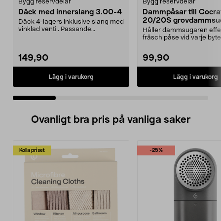
Bygg reservdelar
Bygg reservdelar
Däck med innerslang 3.00-4
Dammpåsar till Cocr
20/20S grovdammsug
Däck 4-lagers inklusive slang med
5-pack
vinklad ventil. Passande
Håller dammsugaren effe
luftgummihjul i dimen...
fräsch påse vid varje byte
Dammsugarpåsar för C...
149,90
99,90
Lägg i varukorg
Lägg i varukorg
Ovanligt bra pris på vanliga saker
Kolla priset
-25%