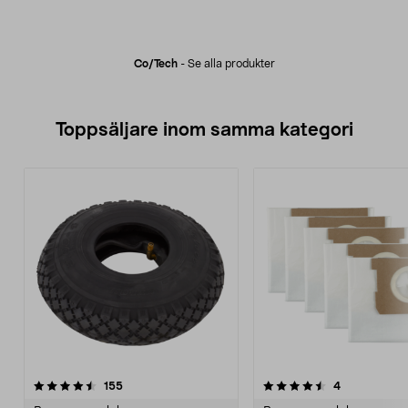
Co/tech
-
Se alla produkter
Toppsäljare inom samma kategori
4.5 av 5 stjärnor
recensioner
5.0 av 5 stjärnor
recensioner
155
4