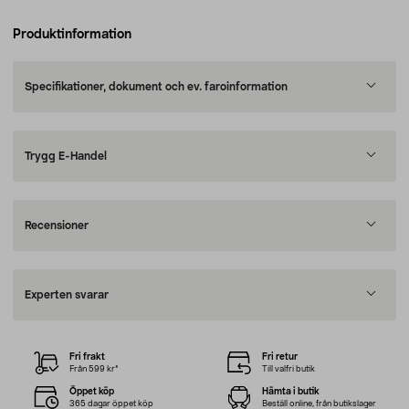
Produktinformation
Specifikationer, dokument och ev. faroinformation
Trygg E-Handel
Recensioner
Experten svarar
Fri frakt
Fri retur
Från 599 kr*
Till valfri butik
Öppet köp
Hämta i butik
365 dagar öppet köp
Beställ online, från butikslager