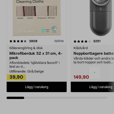
4.0av 5 stjärnor
recensioner
4.5av 5 stjärnor
recensio
3808
3251
(9,97/st)
Köksrengöring & disk
Klädvård
Mikrofiberduk 32 x 31 cm, 4-
Noppborttagare batter
pack
Vårda kläder och andra tex
ta bort noppor och ludd.
Aftonbladets "självklara favorit” i
Noppborttagaren fräs...
test av d...
Utförande:
Grå/beige
-
39,90
149,90
Lägg i varukorg
Lägg i varukorg