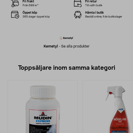
Fri frakt
Fri retur
Från 599 kr*
Till valfri butik
Öppet köp
Hämta i butik
365 dagar öppet köp
Beställ online, från butikslager
Kemetyl
-
Se alla produkter
Toppsäljare inom samma kategori