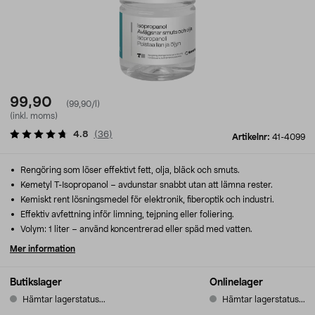
99,90
(99,90/l)
(inkl. moms)
4.8
(
36
)
Artikelnr:
41-4099
Rengöring som löser effektivt fett, olja, bläck och smuts.
Kemetyl T-Isopropanol – avdunstar snabbt utan att lämna rester.
Kemiskt rent lösningsmedel för elektronik, fiberoptik och industri.
Effektiv avfettning inför limning, tejpning eller foliering.
Volym: 1 liter – använd koncentrerad eller späd med vatten.
Mer information
Butikslager
Onlinelager
Hämtar lagerstatus...
Hämtar lagerstatus...