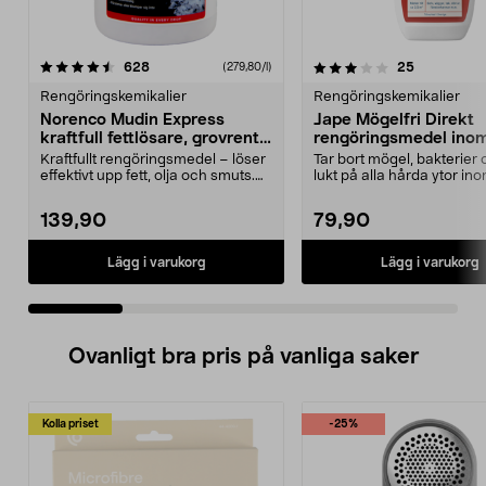
3.5 av 5 stjärnor
recensioner
4.5 av 5 stjärnor
recensione
628
25
(279,80/l)
Rengöringskemikalier
Rengöringskemikalier
Norenco Mudin Express
Jape Mögelfri Direkt
kraftfull fettlösare, grovrent,
rengöringsmedel ino
500 ml
0,5 liter
Kraftfullt rengöringsmedel – löser
Tar bort mögel, bakterier 
effektivt upp fett, olja och smuts.
lukt på alla hårda ytor in
Mudin Exp...
Jape MögelF...
139,90
79,90
Lägg i varukorg
Lägg i varukorg
Ovanligt bra pris på vanliga saker
Kolla priset
-25%