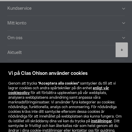
Sidfot
Kundservice
Mitt konto
Om oss
Product
+
Aktuellt
quantity
Våra bolag
Vi på Clas Ohlson använder cookies
Hitta butik
Genom att trycka
”Acceptera alla cookies”
samtycker du till att vi
lagrar cookies och andra spårtekniker på din enhet
enligt vår
cookiepolicy
för att förbättra upplevelsen på vår webbplats,
SE
NO
FI
analysera webbplatsens användning samt anpassa våra
marknadsföringsinsatser. Vi använder fyra kategorier av cookies:
nödvändiga, funktionella, analys och annonsering. För nödvändiga
cookies krävs inte ditt samtycke eftersom dessa cookies är
nödvändiga för att innehållet på webbplatsen ska kunna fungera. Om
du istället vill skräddarsy dina val kan du trycka på
inställningar
. Ditt
samtycke är frivilligt och kan återkallas när som helst genom att du
ändrar i dina cookie-inställningar eller kontaktar oss för guidning.