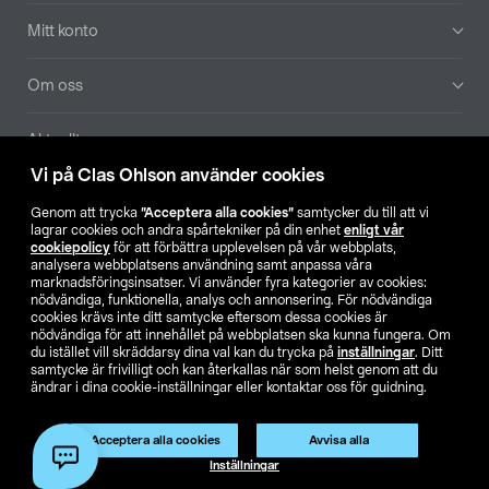
Mitt konto
Om oss
Aktuellt
Vi på Clas Ohlson använder cookies
Våra bolag
Genom att trycka
”Acceptera alla cookies”
samtycker du till att vi
lagrar cookies och andra spårtekniker på din enhet
enligt vår
Hitta butik
cookiepolicy
för att förbättra upplevelsen på vår webbplats,
analysera webbplatsens användning samt anpassa våra
marknadsföringsinsatser. Vi använder fyra kategorier av cookies:
nödvändiga, funktionella, analys och annonsering. För nödvändiga
SE
NO
FI
cookies krävs inte ditt samtycke eftersom dessa cookies är
nödvändiga för att innehållet på webbplatsen ska kunna fungera. Om
du istället vill skräddarsy dina val kan du trycka på
inställningar
. Ditt
samtycke är frivilligt och kan återkallas när som helst genom att du
ändrar i dina cookie-inställningar eller kontaktar oss för guidning.
Acceptera alla cookies
Avvisa alla
Köpvillkor
Privacy statement
Klubbvillkor
För företag
Inställningar
Ändra till priser exklusive moms