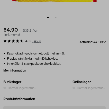
64,90
(135,21/kg)
(inkl. moms)
4.6
(
453
)
Artikelnr:
44-2822
Kexchoklad - godis och ett gott mellanmål.
Frasiga rån täckta med mjölkchoklad.
Innehåller 8 styckpackade chokladbitar.
Mer information
Butikslager
Onlinelager
Hämtar lagerstatus...
Hämtar lagerstatus...
Produktinformation