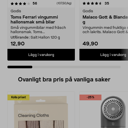
4.5 av 5 stjärnor
recensioner
4.0 av 5 stjärnor
recensione
56
35
(107,50/kg)
Godis
Godis
Toms Ferrari vingummi
Malaco Gott & Blanda
hallonsmak små bilar
g
Små vingummibilar med fräsch
Vingummin med fruktiga
hallonsmak. Toms...
och lakrits. Malaco Gott 
- unik mix av s...
Utförande:
Salt Hallon 120 g
12,90
49,90
Lägg i varukorg
Lägg i varukorg
Ovanligt bra pris på vanliga saker
Kolla priset
-25%