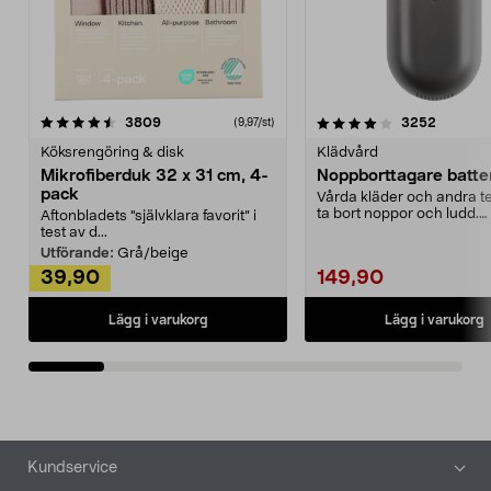
4.0av 5 stjärnor
recensioner
4.5av 5 stjärnor
recensio
3809
3252
(9,97/st)
Köksrengöring & disk
Klädvård
Mikrofiberduk 32 x 31 cm, 4-
Noppborttagare batter
pack
Vårda kläder och andra tex
ta bort noppor och ludd.
Aftonbladets "självklara favorit” i
Noppborttagaren fräs...
test av d...
Utförande:
Grå/beige
39,90
149,90
Lägg i varukorg
Lägg i varukorg
Sidfot
Kundservice