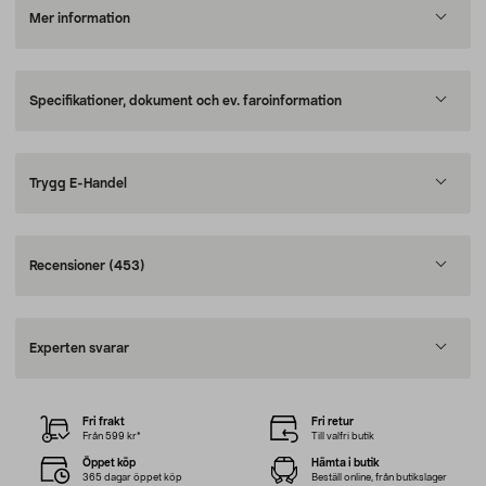
Mer information
Specifikationer, dokument och ev. faroinformation
Trygg E-Handel
Recensioner
(453)
Experten svarar
Fri frakt
Fri retur
Från 599 kr*
Till valfri butik
Öppet köp
Hämta i butik
365 dagar öppet köp
Beställ online, från butikslager