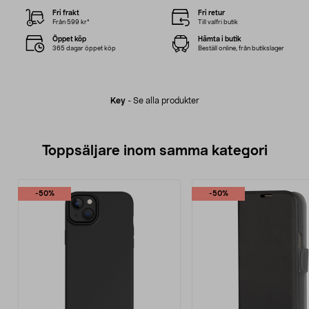
Fri frakt
Fri retur
Från 599 kr*
Till valfri butik
Öppet köp
Hämta i butik
365 dagar öppet köp
Beställ online, från butikslager
Key
-
Se alla produkter
Toppsäljare inom samma kategori
-50%
-50%