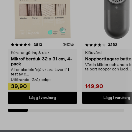
4.0av 5 stjärnor
recensioner
4.5av 5 stjärnor
recensio
3813
3252
(9,97/st)
Köksrengöring & disk
Klädvård
Mikrofiberduk 32 x 31 cm, 4-
Noppborttagare batter
pack
Vårda kläder och andra tex
ta bort noppor och ludd.
Aftonbladets "självklara favorit” i
Noppborttagaren fräs...
test av d...
Utförande:
Grå/beige
39,90
149,90
Lägg i varukorg
Lägg i varukorg