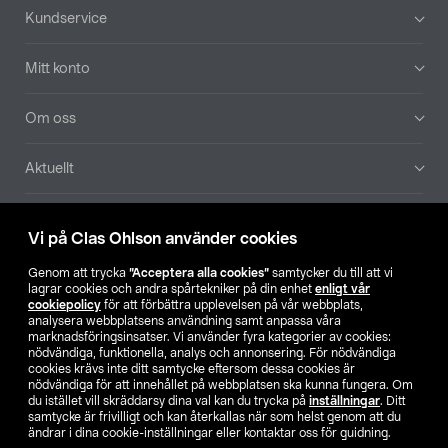
Sidfot
Kundservice
Mitt konto
Om oss
Aktuellt
Våra bolag
Vi på Clas Ohlson använder cookies
Hitta butik
Genom att trycka
”Acceptera alla cookies”
samtycker du till att vi
lagrar cookies och andra spårtekniker på din enhet
enligt vår
cookiepolicy
för att förbättra upplevelsen på vår webbplats,
SE
NO
FI
analysera webbplatsens användning samt anpassa våra
marknadsföringsinsatser. Vi använder fyra kategorier av cookies:
nödvändiga, funktionella, analys och annonsering. För nödvändiga
cookies krävs inte ditt samtycke eftersom dessa cookies är
nödvändiga för att innehållet på webbplatsen ska kunna fungera. Om
du istället vill skräddarsy dina val kan du trycka på
inställningar
. Ditt
samtycke är frivilligt och kan återkallas när som helst genom att du
ändrar i dina cookie-inställningar eller kontaktar oss för guidning.
Köpvillkor
Privacy statement
Klubbvillkor
För företag