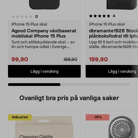
5.0 av 5 stjärnor
5.0 av 5 stjärnor
recensioner
4
recensioner
0
iPhone 15 Plus skal
iPhone 15 Plus skal
Agood Company växtbaserat
dbramante1928 Stoc
mobilskal iPhone 15 Plus
plånboksfodral till Ip
Plus
Tunt och stötskyddande skal – av
Upp till 5 kort och mobilen
lin och hampa odlat i Sverige.
ställe. dbramante1928 S
Agood Company sv...
– skydd och p...
99,90
199,90
199,90
Lägg i varukorg
Lägg i varukorg
Ovanligt bra pris på vanliga saker
Kolla priset
-25%