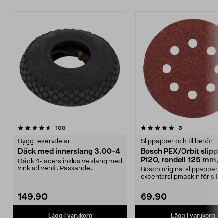
5.0 av 5 stjärnor
recensioner
4.0 av 5 stjärnor
recensioner
155
3
Bygg reservdelar
Slippapper och tillbehör
Däck med innerslang 3.00-4
Bosch PEX/Orbit slip
P120, rondell 125 mm,
Däck 4-lagers inklusive slang med
pack
vinklad ventil. Passande
Bosch original slippapper. 
luftgummihjul i dimen...
excenterslipmaskin för sl
trä, färg och...
149,90
69,90
Lägg i varukorg
Lägg i varukorg