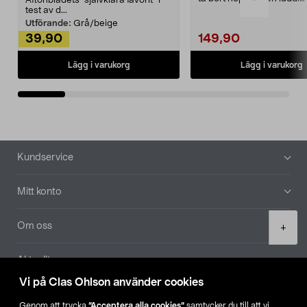
Aftonbladets "självklara favorit” i
Noppborttagaren fräs...
test av d...
Utförande:
Grå/beige
39,90
149,90
Lägg i varukorg
Lägg i varukorg
Sidfot
Kundservice
Mitt konto
Product
Om oss
+
quantity
Aktuellt
Vi på Clas Ohlson använder cookies
Våra bolag
Genom att trycka
”Acceptera alla cookies”
samtycker du till att vi