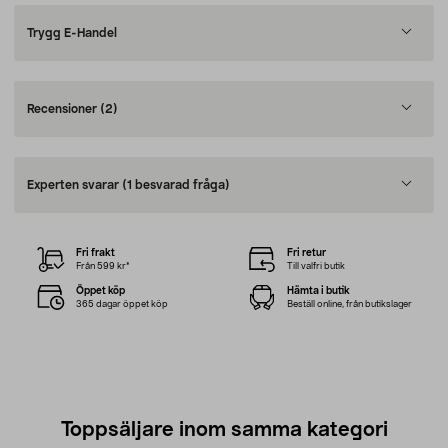
Trygg E-Handel
Recensioner
(2)
Experten svarar
(1 besvarad fråga)
Fri frakt
Fri retur
Från 599 kr*
Till valfri butik
Öppet köp
Hämta i butik
365 dagar öppet köp
Beställ online, från butikslager
Toppsäljare inom samma kategori