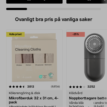
Ovanligt bra pris på vanliga saker
Kolla priset
-25%
4.0av 5 stjärnor
recensioner
4.5av 5 stjärnor
recensio
3813
3252
(9,97/st)
Köksrengöring & disk
Klädvård
Mikrofiberduk 32 x 31 cm, 4-
Noppborttagare batter
pack
Vårda kläder och andra tex
ta bort noppor och ludd.
-