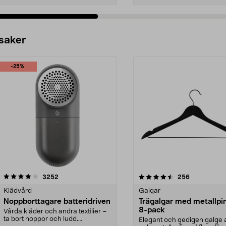
 saker
-25%
4.5av 5 stjärnor
recensioner
4.0av 5 stjärnor
recensioner
3252
256
Klädvård
Galgar
Noppborttagare batteridriven
Trägalgar med metallpi
8-pack
Vårda kläder och andra textilier –
ta bort noppor och ludd.
Elegant och gedigen galge a