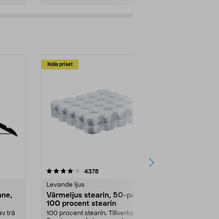
Kolla priset
Multibuy
4.5av 5 stjärnor
recensioner
4.5
4378
2
Levande ljus
Rengöringsm
nne,
Värmeljus stearin, 50-pack,
Bikarbonat
100 procent stearin
Ett allsidigt 
städning och 
v trä
100 procent stearin. Tillverkade i