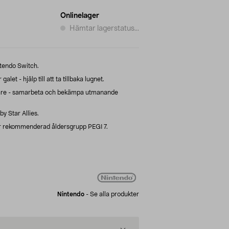
Onlinelager
Hämtar lagerstatus...
ntendo Switch.
let - hjälp till att ta tillbaka lugnet.
are - samarbeta och bekämpa utmanande
by Star Allies.
r rekommenderad åldersgrupp PEGI 7.
Nintendo
-
Se alla produkter