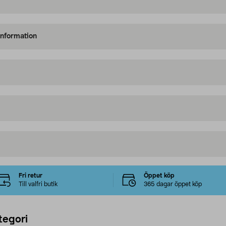
information
Fri retur
Öppet köp
Till valfri butik
365 dagar öppet köp
tegori