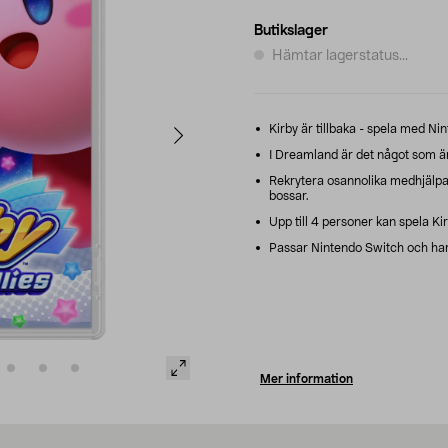
Butikslager
Hämtar lagerstatus...
Kirby är tillbaka - spela med Ni
I Dreamland är det något som är ga
Rekrytera osannolika medhjälp
bossar.
Upp till 4 personer kan spela Kir
Passar Nintendo Switch och ha
Mer information