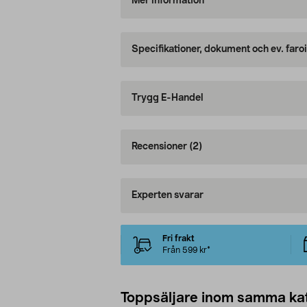
Mer information
Specifikationer, dokument och ev. faro
Trygg E-Handel
Recensioner
(2)
Experten svarar
Fri frakt
Från 599 kr*
Toppsäljare inom samma ka