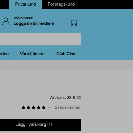
Privatkund
Företagskund
Välkommen
Logga in/Bli medlem
nden
Våra tjänster
Club Clas
Artikelnr:
38-9133
2
recensioner
Lägg i varukorg
(1)