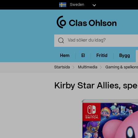
Select
Sweden
market
Hem
El
Fritid
Bygg
Startsida
Multimedia
Gaming & spelkons
Kirby Star Allies, spe