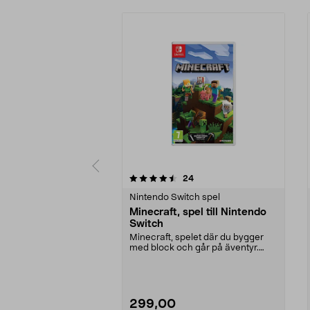
5 av 5 stjärnor
5.0 av 5 stjärnor
recensioner
24
Nintendo Switch spel
Minecraft, spel till Nintendo
Switch
Minecraft, spelet där du bygger
med block och går på äventyr.
Utforska världar o...
299,00