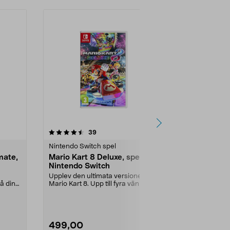
4.5 av 5 stjärnor
recensioner
5.0
39
2
Nintendo Switch spel
Nintendo Swi
mate,
Mario Kart 8 Deluxe, spel till
Super Mario 
Nintendo Switch
Nintendo S
Upplev den ultimata versionen av
Nya äventyr 
lå dina
Mario Kart 8. Upp till fyra vänner
plattformsspe
kan spela i ...
Odyssey. Häng
499,00
539,00