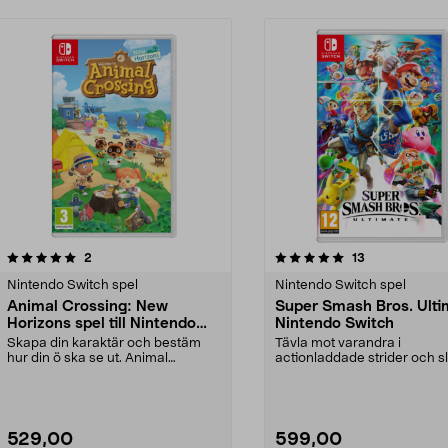
5.0 av 5 stjärnor
recensioner
4.5 av 5 stjärnor
recensioner
2
13
Nintendo Switch spel
Nintendo Switch spel
Animal Crossing: New
Super Smash Bros. Ulti
Horizons spel till Nintendo
Nintendo Switch
Switch
Skapa din karaktär och bestäm
Tävla mot varandra i
hur din ö ska se ut. Animal
actionladdade strider och s
Crossing: New Horizons...
motståndare av banan. Su...
529,00
599,00