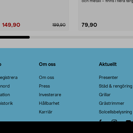
Noppborttagaren fräs...
och metall – finns i flera färg
Galge med sv...
149,90
79,90
199,90
Lägg i varukorg
Lägg i varukorg
o
Om oss
Aktuellt
egistrera
Om oss
Presenter
enord
Press
Städ & rengöring
ation
Investerare
Grillar
istorik
Hållbarhet
Grästrimmer
Karriär
Solcellsbelysning