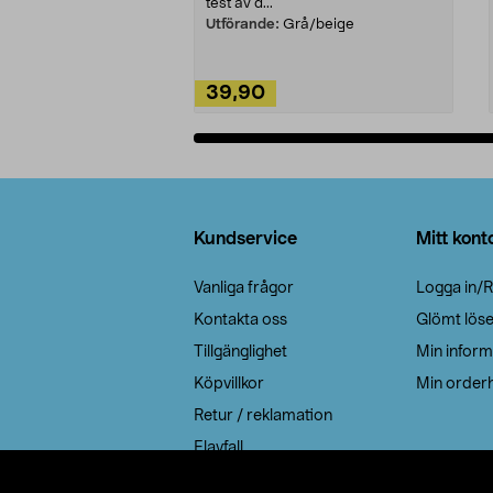
test av d...
Utförande:
Grå/beige
39,90
Lägg i varukorg
Sidfot
Kundservice
Mitt kont
Vanliga frågor
Logga in/R
Kontakta oss
Glömt lös
Tillgänglighet
Min inform
Köpvillkor
Min orderh
Retur / reklamation
Elavfall
Cookie policy