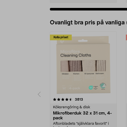
Ovanligt bra pris på vanliga
Kolla priset
5av 5 stjärnor
4.0av 5 stjärnor
recensioner
3813
Köksrengöring & disk
Mikrofiberduk 32 x 31 cm, 4-
pack
Aftonbladets "självklara favorit” i