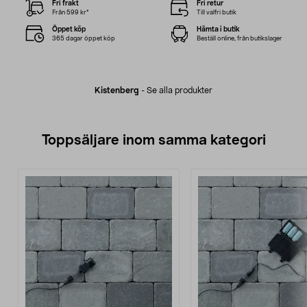
Fri frakt
Fri retur
Från 599 kr*
Till valfri butik
Öppet köp
Hämta i butik
365 dagar öppet köp
Beställ online, från butikslager
Kistenberg
-
Se alla produkter
Toppsäljare inom samma kategori