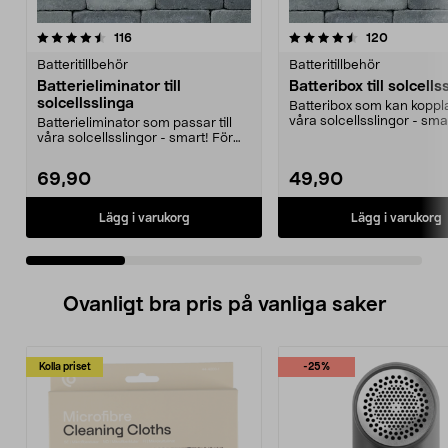
4.5 av 5 stjärnor
recensioner
4.0 av 5 stjärnor
recension
116
120
Batteritillbehör
Batteritillbehör
Batterieliminator till
Batteribox till solcells
solcellsslinga
Batteribox som kan kopplas
våra solcellsslingor - sma
Batterieliminator som passar till
Smidigt om du vill...
våra solcellsslingor - smart! För
kontinuerlig...
69,90
49,90
Lägg i varukorg
Lägg i varukorg
Ovanligt bra pris på vanliga saker
Kolla priset
-25%