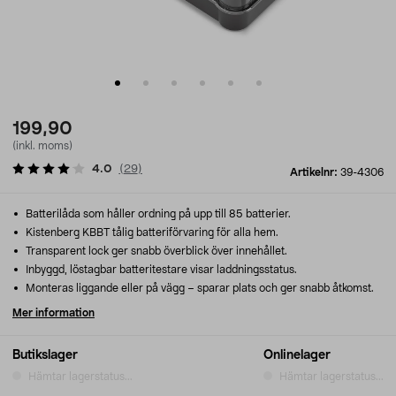
199,90
(inkl. moms)
4.0
(
29
)
Artikelnr:
39-4306
Batterilåda som håller ordning på upp till 85 batterier.
Kistenberg KBBT tålig batteriförvaring för alla hem.
Transparent lock ger snabb överblick över innehållet.
Inbyggd, löstagbar batteritestare visar laddningsstatus.
Monteras liggande eller på vägg – sparar plats och ger snabb åtkomst.
Mer information
Butikslager
Onlinelager
Hämtar lagerstatus...
Hämtar lagerstatus...