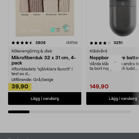
4.0av 5 stjärnor
recensioner
4.5av 5 stjärnor
recensio
3808
3251
(9,97/st)
Köksrengöring & disk
Klädvård
Mikrofiberduk 32 x 31 cm, 4-
Noppborttagare batter
-
pack
Vårda kläder och andra tex
ta bort noppor och ludd.
Aftonbladets "självklara favorit” i
Noppborttagaren fräs...
test av d...
Utförande:
Grå/beige
39,90
149,90
Lägg i varukorg
Lägg i varukorg
Sidfot