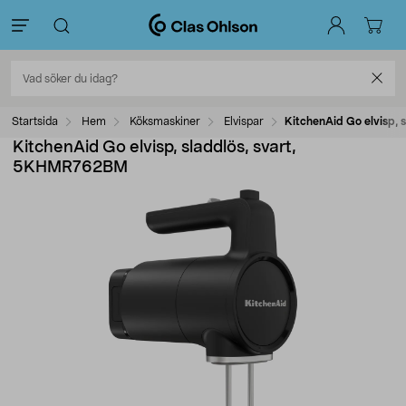
Startsida
Hem
Köksmaskiner
Elvispar
KitchenAid Go elvisp,
KitchenAid Go elvisp, sladdlös, svart,
5KHMR762BM