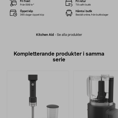
Fri frakt
Fri retur
Från 599 kr*
Till valfri butik
Öppet köp
Hämta i butik
365 dagar öppet köp
Beställ online, från butikslager
Kitchen Aid
-
Se alla produkter
Kompletterande produkter i samma
serie