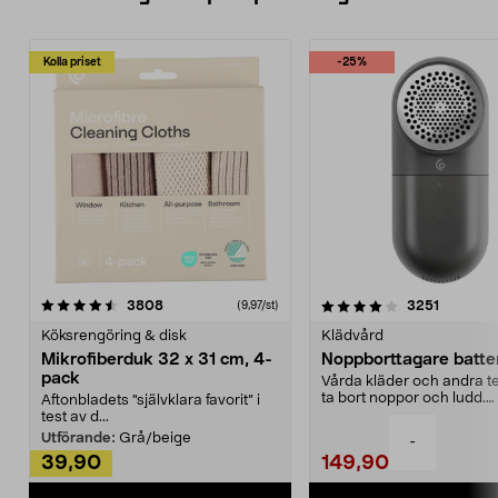
Kolla priset
-25%
4.0av 5 stjärnor
recensioner
4.5av 5 stjärnor
recensio
3808
3251
(9,97/st)
Köksrengöring & disk
Klädvård
Mikrofiberduk 32 x 31 cm, 4-
Noppborttagare batter
pack
Vårda kläder och andra tex
ta bort noppor och ludd.
Aftonbladets "självklara favorit” i
Noppborttagaren fräs...
test av d...
Utförande:
Grå/beige
-
39,90
149,90