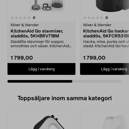
recensioner
recensioner
0
0
0.0 av 5 stjärnor
0.0 av 5 stjärnor
Mixer & blender
Mixer & blender
KitchenAid Go stavmixer,
KitchenAid Go hackar
sladdlös, 5KHBRV71BM
sladdlös, 5KFCR531
Sladdlös stavmixer för soppor,
Hacka, mixa, puréa och v
smoothies och såser. KitchenAid
sladd. KitchenAid Go hac
Go stavmixer med ...
med laddbart 12 V...
1 799,00
1 799,00
Lägg i varukorg
Lägg i varukorg
Toppsäljare inom samma kategori