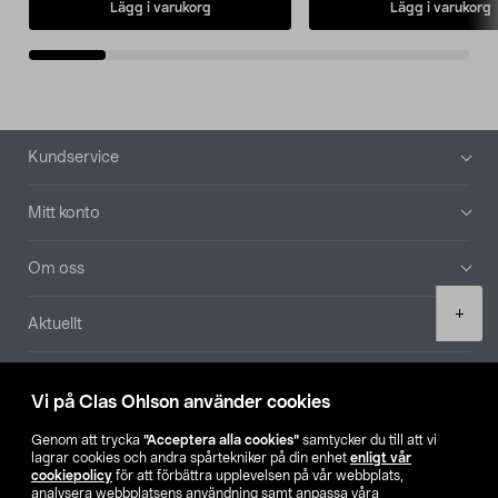
Lägg i varukorg
Lägg i varukorg
Sidfot
Kundservice
Mitt konto
Om oss
Product
+
Aktuellt
quantity
Våra bolag
Vi på Clas Ohlson använder cookies
Hitta butik
Genom att trycka
”Acceptera alla cookies”
samtycker du till att vi
lagrar cookies och andra spårtekniker på din enhet
enligt vår
cookiepolicy
för att förbättra upplevelsen på vår webbplats,
SE
NO
FI
analysera webbplatsens användning samt anpassa våra