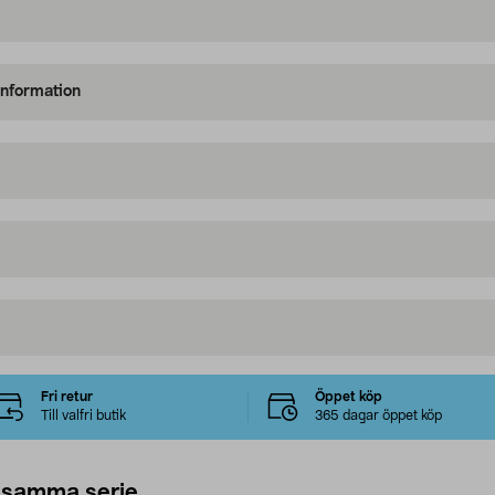
information
Fri retur
Öppet köp
Till valfri butik
365 dagar öppet köp
 samma serie