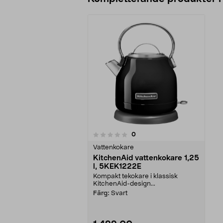
recensioner
0
0 av 5 stjärnor
Vattenkokare
KitchenAid vattenkokare 1,25
l, 5KEK1222E
Kompakt tekokare i klassisk
KitchenAid-design...
Färg:
Svart