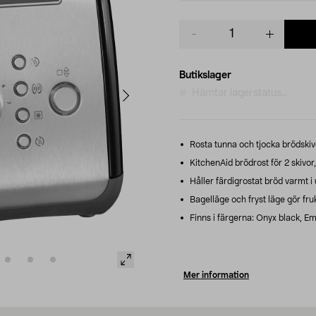
Product
quantity
Butikslager
Hämtar lagerstatus...
Rosta tunna och tjocka brödskivo
KitchenAid brödrost för 2 skivor
Håller färdigrostat bröd varmt i u
Bagelläge och fryst läge gör fru
Finns i färgerna: Onyx black, E
Mer information