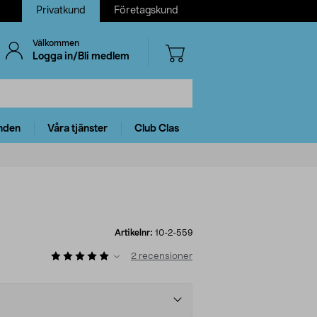
Privatkund
Företagskund
Välkommen
Logga in/Bli medlem
nden
Våra tjänster
Club Clas
Artikelnr:
10-2-559
2
recensioner