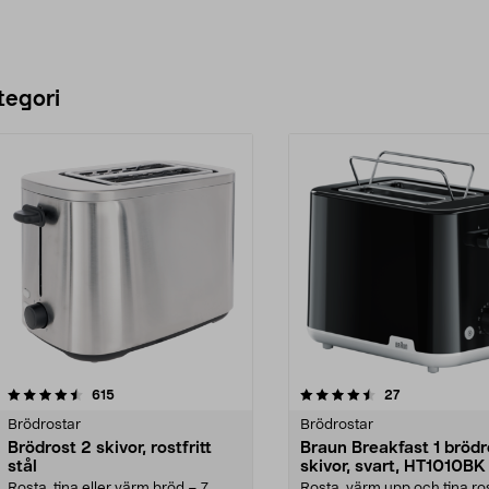
tegori
4.5 av 5 stjärnor
recensioner
4.5 av 5 stjärnor
recensioner
615
27
Brödrostar
Brödrostar
Brödrost 2 skivor, rostfritt
Braun Breakfast 1 brödr
stål
skivor, svart, HT1010BK
Rosta, tina eller värm bröd – 7
Rosta, värm upp och tina ro