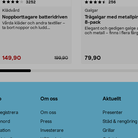
4.5av 5 stjärnor
recensioner
4.0av 5 stjärnor
recensioner
3252
256
Klädvård
Galgar
Noppborttagare batteridriven
Trägalgar med metallpi
8-pack
Vårda kläder och andra textilier –
ta bort noppor och ludd.
Elegant och gedigen galge a
Noppborttagaren fräs...
och metall – finns i flera färg
Galge med sv...
149,90
79,90
199,90
Lägg i varukorg
Lägg i varukorg
o
Om oss
Aktuellt
egistrera
Om oss
Presenter
enord
Press
Städ & rengöring
ation
Investerare
Grillar