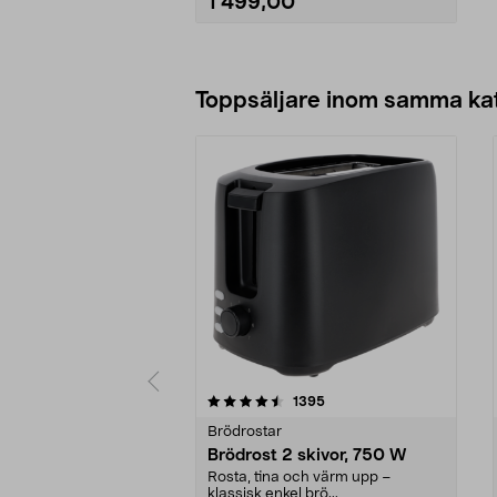
1 499,00
Lägg i varukorg
Toppsäljare inom samma ka
5 av 5 stjärnor
4.5 av 5 stjärnor
recensioner
1395
Brödrostar
Brödrost 2 skivor, 750 W
Rosta, tina och värm upp –
klassisk enkel brö...