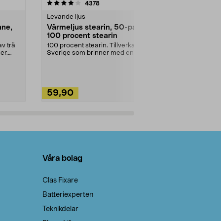
4.5av 5 stjärnor
recensioner
4.5
4378
2
Levande ljus
Rengöringsm
nne,
Värmeljus stearin, 50-pack,
Bikarbonat
100 procent stearin
Ett allsidigt 
städning och 
v trä
100 procent stearin. Tillverkade i
ute. Städa med
er.
Sverige som brinner med en
vacker och sotfri ...
59,90
49,90
Lägg i varukorg
Lägg
Våra bolag
Clas Fixare
Batteriexperten
Teknikdelar