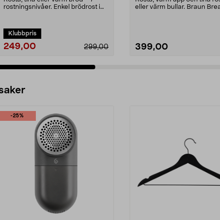
rostningsnivåer. Enkel brödrost i
eller värm bullar. Braun Brea
rostfritt stål...
brödrost ...
Klubbpris
249,00
399,00
299,00
 saker
-25%