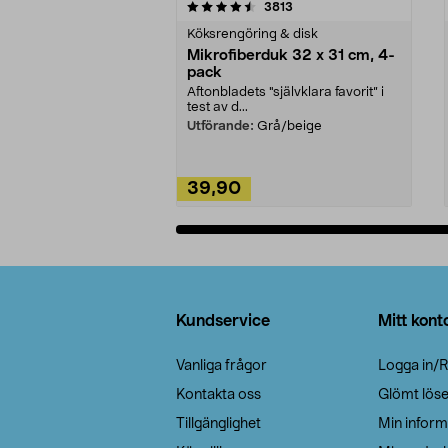
5av 5 stjärnor
4.0av 5 stjärnor
recensioner
3813
Köksrengöring & disk
Mikrofiberduk 32 x 31 cm, 4-
pack
Aftonbladets "självklara favorit” i
test av d...
Utförande:
Grå/beige
39,90
Lägg i varukorg
Sidfot
Kundservice
Mitt kont
Vanliga frågor
Logga in/R
Kontakta oss
Glömt lös
Tillgänglighet
Min inform