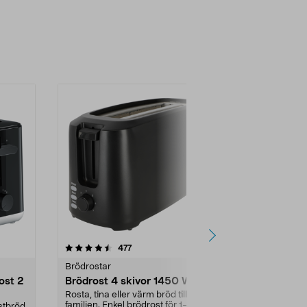
4.5 av 5 stjärnor
recensioner
5.0
477
7
Brödrostar
Brödrostar
ost 2
Brödrost 4 skivor 1450 W
Philips Ess
series brödr
Rosta, tina eller värm bröd till hela
HD2510/9
familjen. Enkel brödrost för 1–4
stbröd
Rostar 2 skiv