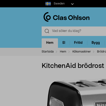
Select
Sweden
market
Hem
El
Fritid
Bygg
Startsida
Hem
Köksmaskiner
Brödro
KitchenAid brödrost