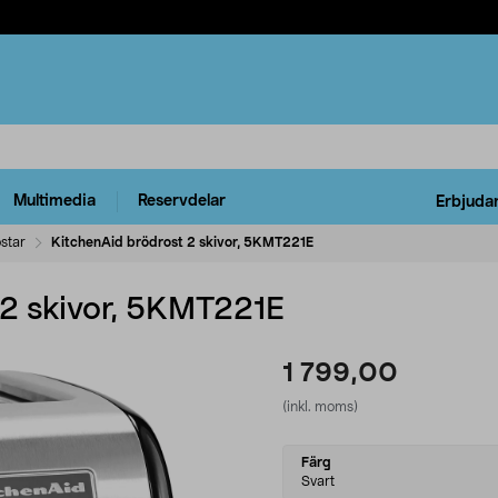
Multimedia
Reservdelar
Erbjuda
star
KitchenAid brödrost 2 skivor, 5KMT221E
 2 skivor, 5KMT221E
1 799,00
(inkl. moms)
Select
Färg
variant
Svart