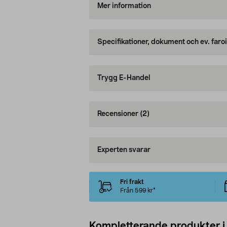
Mer information
Specifikationer, dokument och ev. faro
Trygg E-Handel
Recensioner
(2)
Experten svarar
Fri frakt
Från 599 kr*
Kompletterande produkter i