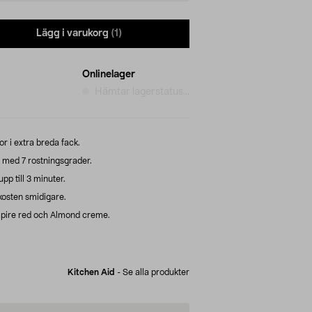
Lägg i varukorg
(1)
Onlinelager
Hämtar lagerstatus...
r i extra breda fack.
, med 7 rostningsgrader.
pp till 3 minuter.
kosten smidigare.
mpire red och Almond creme.
Kitchen Aid
-
Se alla produkter