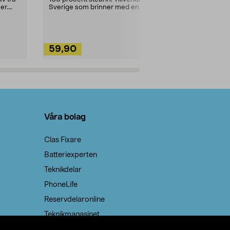
ute. Städa med
er.
Sverige som brinner med en
vacker och sotfri ...
59,90
49,90
Lägg i varukorg
Lägg
Våra bolag
Clas Fixare
Batteriexperten
Teknikdelar
PhoneLife
Reservdelaronline
Teknikmagasinet