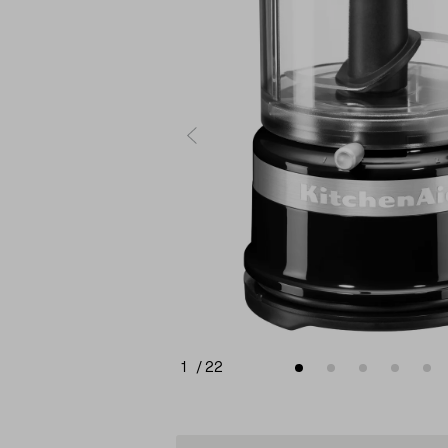
1
/
22