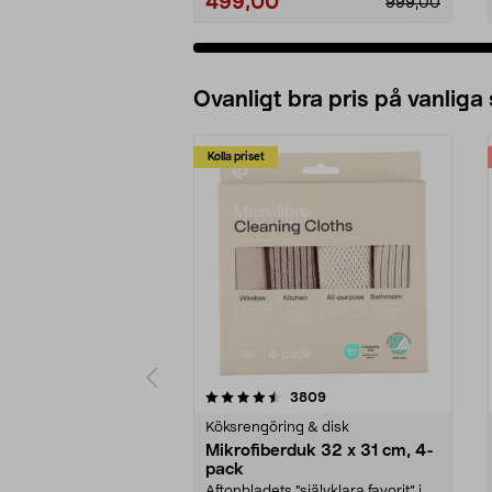
499,00
999,00
Ovanligt bra pris på vanliga
Kolla priset
5av 5 stjärnor
4.0av 5 stjärnor
recensioner
3809
Köksrengöring & disk
Mikrofiberduk 32 x 31 cm, 4-
pack
Aftonbladets "självklara favorit” i