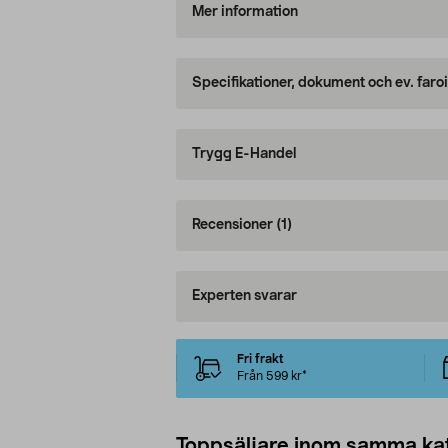
Mer information
Specifikationer, dokument och ev. faro
Trygg E-Handel
Recensioner
(1)
Experten svarar
Fri frakt
Från 599 kr*
Toppsäljare inom samma ka