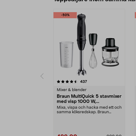
-50%
5 av 5 stjärnor
4.5 av 5 stjärnor
recensioner
437
Mixer & blender
Braun MultiQuick 5 stavmixer
med visp 1000 W,
MQ50202M
Mixa, vispa och hacka med ett och
samma köksredskap. Braun
MultiQuick 5 stavmixe...