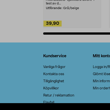
test av d...
Utförande:
Grå/beige
39,90
Lägg i varukorg
Sidfot
Kundservice
Mitt kont
Vanliga frågor
Logga in/R
Kontakta oss
Glömt lös
Tillgänglighet
Min inform
Köpvillkor
Min orderh
Retur / reklamation
Elavfall
Cookie policy