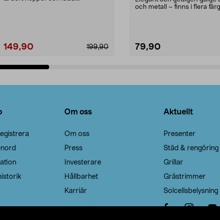
Noppborttagaren fräs...
och metall – finns i flera färg
Galge med sv...
149,90
79,90
199,90
Lägg i varukorg
Lägg i varukorg
o
Om oss
Aktuellt
egistrera
Om oss
Presenter
enord
Press
Städ & rengöring
ation
Investerare
Grillar
istorik
Hållbarhet
Grästrimmer
Karriär
Solcellsbelysning