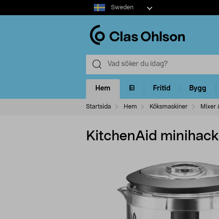
Select
Sweden
market
Hem
El
Fritid
Bygg
Startsida
Hem
Köksmaskiner
Mixer 
KitchenAid minihac