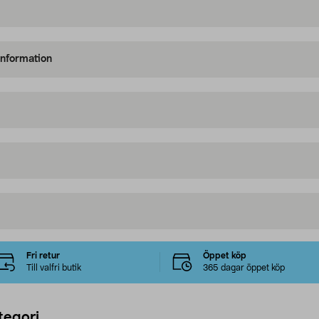
information
Fri retur
Öppet köp
Till valfri butik
365 dagar öppet köp
tegori