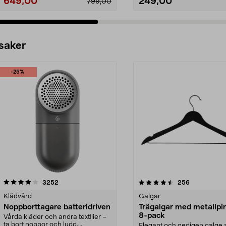
649,00
249,00
799,00
 saker
-25%
4.5av 5 stjärnor
recensioner
4.0av 5 stjärnor
recensioner
3252
256
Klädvård
Galgar
Noppborttagare batteridriven
Trägalgar med metallpi
8-pack
Vårda kläder och andra textilier –
ta bort noppor och ludd.
Elegant och gedigen galge a