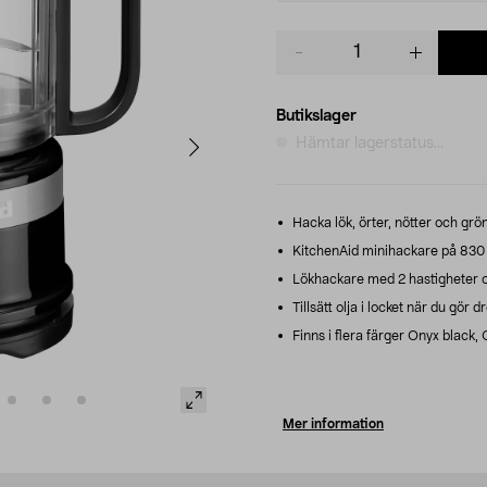
Product
quantity
Butikslager
Hämtar lagerstatus...
Hacka lök, örter, nötter och grö
KitchenAid minihackare på 830
Lökhackare med 2 hastigheter och
Tillsätt olja i locket när du gör 
Finns i flera färger Onyx black,
Mer information