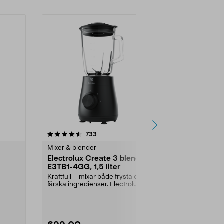
4.0 av 5 stjärnor
recensioner
4.5
733
6
Mixer & blender
Mixer & blend
Electrolux Create 3 blender,
Blender 1,5
E3TB1-4GG, 1,5 liter
svart
Kraftfull – mixar både frysta och
Mixa smoothi
färska ingredienser. Electrolux
smidigt – påli
Create 3 blend...
rengöring. Ble