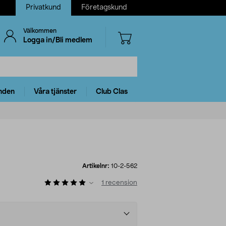
Privatkund
Företagskund
Välkommen
Logga in/Bli medlem
nden
Våra tjänster
Club Clas
Artikelnr:
10-2-562
1
recension