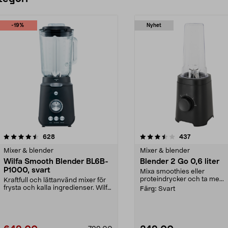
-19%
Nyhet
3.5 av 5 stjärnor
recensioner
4.5 av 5 stjärnor
recensioner
628
437
Mixer & blender
Mixer & blender
Wilfa Smooth Blender BL6B-
Blender 2 Go 0,6 liter
P1000, svart
Mixa smoothies eller
proteindrycker och ta me...
Kraftfull och lättanvänd mixer för
frysta och kalla ingredienser. Wilfa
Färg:
Svart
Smooth B...