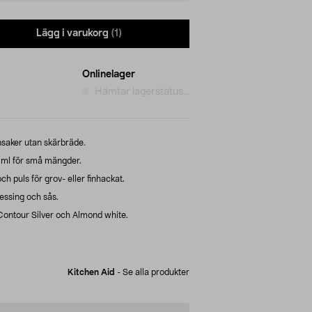
Lägg i varukorg
(1)
Onlinelager
Hämtar lagerstatus...
nsaker utan skärbräde.
 ml för små mängder.
 puls för grov- eller finhackat.
dressing och sås.
 Contour Silver och Almond white.
Kitchen Aid
-
Se alla produkter