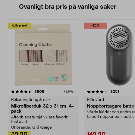
Ovanligt bra pris på vanliga saker
Kolla priset
-25%
4.0av 5 stjärnor
recensioner
4.5av 5 stjärnor
recensio
3808
3251
(9,97/st)
Köksrengöring & disk
Klädvård
Mikrofiberduk 32 x 31 cm, 4-
Noppborttagare batter
pack
Vårda kläder och andra tex
ta bort noppor och ludd.
Aftonbladets "självklara favorit” i
Noppborttagaren fräs...
test av d...
Utförande:
Grå/beige
39,90
149,90