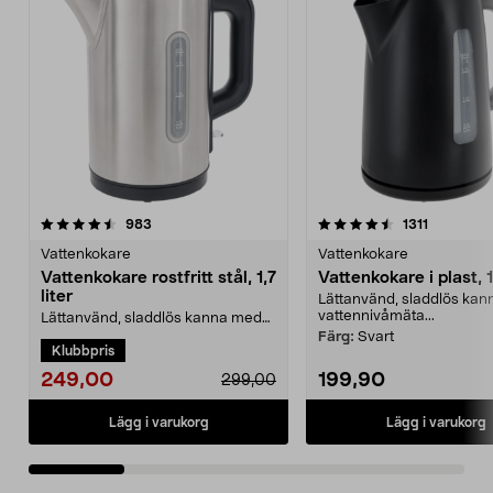
4.5 av 5 stjärnor
recensioner
4.5 av 5 stjärnor
recension
983
1311
Vattenkokare
Vattenkokare
Vattenkokare rostfritt stål, 1,7
Vattenkokare i plast, 1,
liter
Lättanvänd, sladdlös ka
vattennivåmäta...
Lättanvänd, sladdlös kanna med
vattennivåmätare. Vattenkokare i
Färg:
Svart
Klubbpris
rostfritt stål –...
249,00
199,90
299,00
Lägg i varukorg
Lägg i varukorg