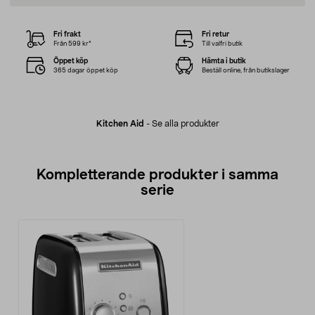
Fri frakt
Fri retur
Från 599 kr*
Till valfri butik
Öppet köp
Hämta i butik
365 dagar öppet köp
Beställ online, från butikslager
Kitchen Aid
-
Se alla produkter
Kompletterande produkter i samma
serie