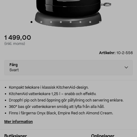
1 499,00
(inkl. moms)
Artikelnr:
10-2-556
Select
Färg
variant
Svart
Kompakt tekokare i klassisk KitchenAid-design.
KitchenAid vattenkokare 1,25 l – snabb och effektiv.
Droppfri pip och bred öppning gör påfyllning och servering enklare.
360° bas gör vattenkokaren smidig att lyfta från alla håll.
Finns i färgerna Onyx Black, Empire Red och Almond Cream.
Mer information
Butikslager
Onlinelager