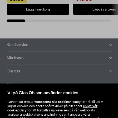
Lägg i varukorg
Lägg i varukorg
Sidfot
Kundservice
Mitt konto
Om oss
Aktuellt
Vi på Clas Ohlson använder cookies
Våra bolag
Genom att trycka
”Acceptera alla cookies”
samtycker du till att vi
lagrar cookies och andra spårtekniker på din enhet
enligt vår
Hitta butik
cookiepolicy
för att förbättra upplevelsen på vår webbplats,
analysera webbplatsens användning samt anpassa våra