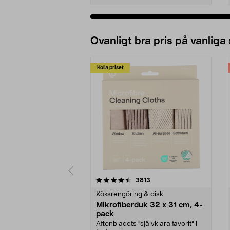
Ovanligt bra pris på vanliga
Kolla priset
5av 5 stjärnor
4.0av 5 stjärnor
recensioner
3813
Köksrengöring & disk
Mikrofiberduk 32 x 31 cm, 4-
pack
Aftonbladets "självklara favorit” i