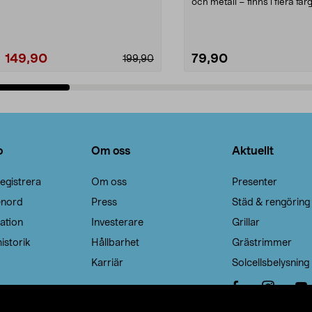
Noppborttagaren fräs...
och metall – finns i flera färg
Galge med sv...
149,90
79,90
199,90
Lägg i varukorg
Lägg i varukorg
o
Om oss
Aktuellt
egistrera
Om oss
Presenter
enord
Press
Städ & rengöring
ation
Investerare
Grillar
istorik
Hållbarhet
Grästrimmer
Karriär
Solcellsbelysning