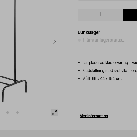
Product
quantity
Butikslager
Hämtar lagerstatus...
Lättplacerad klädförvaring – vädr
Klädställning med skohylla – ordn
Mått: 99 x 44 x 154 cm.
Mer information