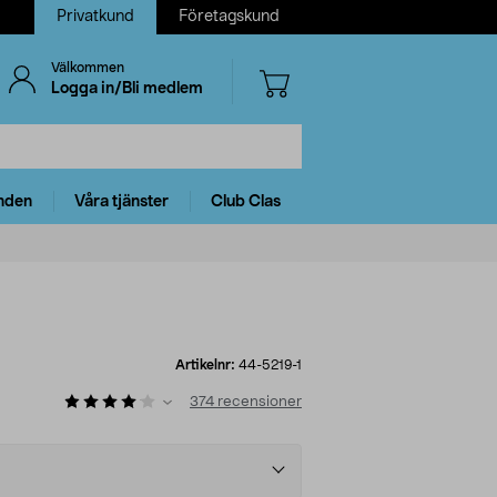
Privatkund
Företagskund
Välkommen
Logga in/Bli medlem
nden
Våra tjänster
Club Clas
Artikelnr:
44-5219-1
374
recensioner