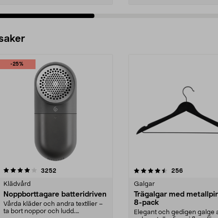
 saker
-25%
4.5av 5 stjärnor
recensioner
4.0av 5 stjärnor
recensioner
3252
256
Klädvård
Galgar
Noppborttagare batteridriven
Trägalgar med metallpi
8-pack
Vårda kläder och andra textilier –
ta bort noppor och ludd.
Elegant och gedigen galge a