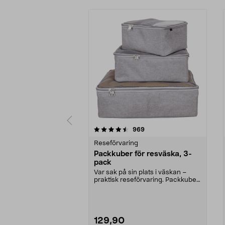
5 av 5 stjärnor
4.5 av 5 stjärnor
recensioner
969
Reseförvaring
Packkuber för resväska, 3-
pack
Var sak på sin plats i väskan –
praktisk reseförvaring. Packkuber
med luftigt m...
129,90