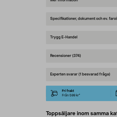
Mer information
Specifikationer, dokument och ev. faro
Trygg E-Handel
Recensioner
(374)
Experten svarar
(1 besvarad fråga)
Fri frakt
Från 599 kr*
Toppsäljare inom samma ka