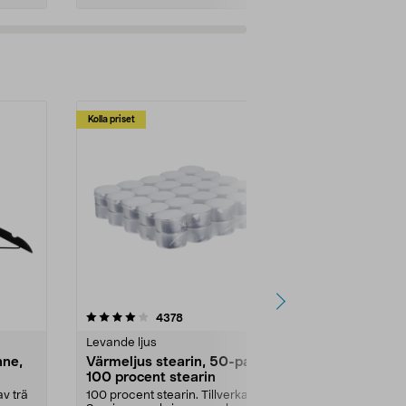
Kolla priset
Multibuy
4.5av 5 stjärnor
recensioner
4.5
4378
2
Levande ljus
Rengöringsm
nne,
Värmeljus stearin, 50-pack,
Bikarbonat
100 procent stearin
Ett allsidigt 
städning och 
v trä
100 procent stearin. Tillverkade i