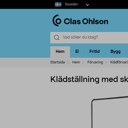
Select
Sweden
market
Hem
El
Fritid
Bygg
Startsida
Hem
Förvaring
Klädförvar
Klädställning med sk