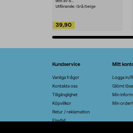
test av d...
Utförande:
Grå/beige
39,90
Lägg i varukorg
Sidfot
Kundservice
Mitt kont
Vanliga frågor
Logga in/R
Kontakta oss
Glömt lös
Tillgänglighet
Min inform
Köpvillkor
Min orderh
Retur / reklamation
Elavfall
Cookie policy