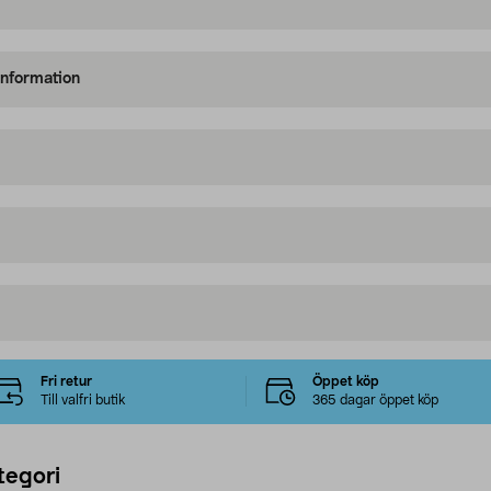
information
Fri retur
Öppet köp
Till valfri butik
365 dagar öppet köp
tegori