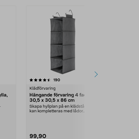
4.0 av 5 stjärnor
recensioner
4.5
190
2
Klädförvaring
Klädförvaring
lla,
Hängande förvaring 4 fack
Klädförvari
30,5 x 30,5 x 86 cm
x 50 x 50 
–
Skapa hyllplan på en klädstång,
Rymlig förva
kan kompletteras med lådor.
skyddar kläde
Luftig, hängande för...
damm. Hängan
99,90
249,00