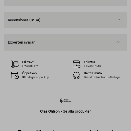
Recensioner
(3134)
Experten svarar
Fri frakt
Fri retur
Från 599 kr*
Till valfri butik
Öppet köp
Hämta i butik
365 dagar öppet köp
Beställ online, från butikslager
Clas Ohlson
-
Se alla produkter