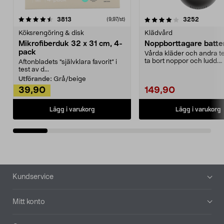
4.0av 5 stjärnor
recensioner
4.5av 5 stjärnor
recensio
3813
3252
(9,97/st)
Köksrengöring & disk
Klädvård
Mikrofiberduk 32 x 31 cm, 4-
Noppborttagare batter
pack
Vårda kläder och andra tex
ta bort noppor och ludd.
Aftonbladets "självklara favorit” i
Noppborttagaren fräs...
test av d...
Utförande:
Grå/beige
39,90
149,90
Lägg i varukorg
Lägg i varukorg
Sidfot
Kundservice
Mitt konto