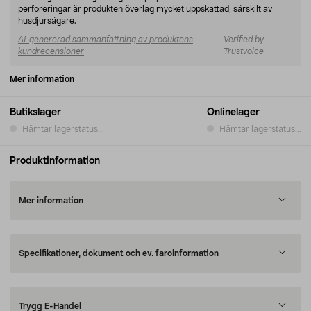
perforeringar är produkten överlag mycket uppskattad, särskilt av
husdjursägare.
AI-genererad sammanfattning av produktens
Verified by
kundrecensioner
Trustvoice
Mer information
Butikslager
Onlinelager
Hämtar lagerstatus...
Hämtar lagerstatus...
Produktinformation
Mer information
Specifikationer, dokument och ev. faroinformation
Trygg E-Handel