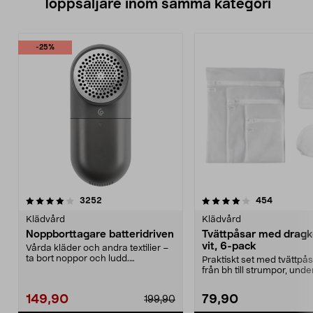
Toppsäljare inom samma kategori
-25%
4.0 av 5 stjärnor
recensioner
4.5 av 5 stjärnor
recension
3252
454
Klädvård
Klädvård
Noppborttagare batteridriven
Tvättpåsar med dragk
vit, 6-pack
Vårda kläder och andra textilier –
ta bort noppor och ludd.
Praktiskt set med tvättpåsa
Noppborttagaren fräs...
från bh till strumpor, und
och sko...
149,90
79,90
199,90