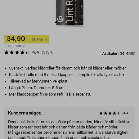
34,90
(4,36/m)
(inkl. moms)
4.4
(
3134
)
Artikelnr:
34-4667
Svensktillverkad klädroller för damm och hår på kläder eller möbler.
Klädvårdsrulle med 8 m kladdpapper – lämplig för alla typer av textil.
Tillverkad av återvunnen PP-plast.
Längd: 21 cm. Diameter: 5,5 cm.
Mer kladdpapper finns som refill (säljs separat).
Kunderna säger...
4.4
Denna klädrulle är en av de bästa på marknaden, känd för sitt effektiva
klister som tar bort hår och damm från både kläder och möbler.
Många recensenter berömmer rullens hållbarhet, användarvänlighet
och längd. Trots några klagomål på priset och avsaknad av