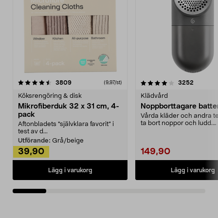
4.0av 5 stjärnor
recensioner
4.5av 5 stjärnor
recensio
3809
3252
(9,97/st)
Köksrengöring & disk
Klädvård
Mikrofiberduk 32 x 31 cm, 4-
Noppborttagare batter
pack
Vårda kläder och andra tex
ta bort noppor och ludd.
Aftonbladets "självklara favorit” i
Noppborttagaren fräs...
test av d...
Utförande:
Grå/beige
39,90
149,90
Lägg i varukorg
Lägg i varukorg