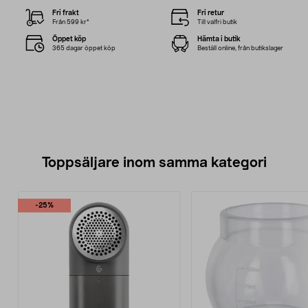
Fri frakt
Fri retur
Från 599 kr*
Till valfri butik
Öppet köp
Hämta i butik
365 dagar öppet köp
Beställ online, från butikslager
Toppsäljare inom samma kategori
-25%