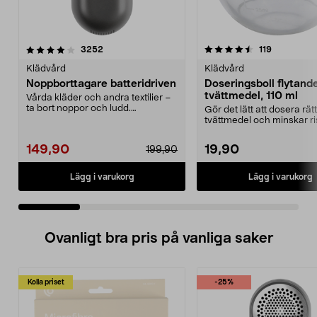
4.5 av 5 stjärnor
recensioner
3.5 av 5 stjärnor
recensione
3252
119
Klädvård
Klädvård
Noppborttagare batteridriven
Doseringsboll flytand
tvättmedel, 110 ml
Vårda kläder och andra textilier –
ta bort noppor och ludd.
Gör det lätt att dosera rä
Noppborttagaren fräs...
tvättmedel och minskar ri
spill. Dose...
149,90
19,90
199,90
Lägg i varukorg
Lägg i varukorg
Ovanligt bra pris på vanliga saker
Kolla priset
-25%