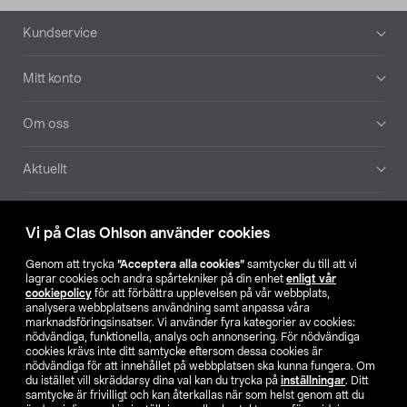
Sidfot
Kundservice
Mitt konto
Om oss
Aktuellt
Våra bolag
Vi på Clas Ohlson använder cookies
Hitta butik
Genom att trycka
”Acceptera alla cookies”
samtycker du till att vi
lagrar cookies och andra spårtekniker på din enhet
enligt vår
cookiepolicy
för att förbättra upplevelsen på vår webbplats,
SE
NO
FI
analysera webbplatsens användning samt anpassa våra
marknadsföringsinsatser. Vi använder fyra kategorier av cookies:
nödvändiga, funktionella, analys och annonsering. För nödvändiga
cookies krävs inte ditt samtycke eftersom dessa cookies är
nödvändiga för att innehållet på webbplatsen ska kunna fungera. Om
du istället vill skräddarsy dina val kan du trycka på
inställningar
. Ditt
samtycke är frivilligt och kan återkallas när som helst genom att du