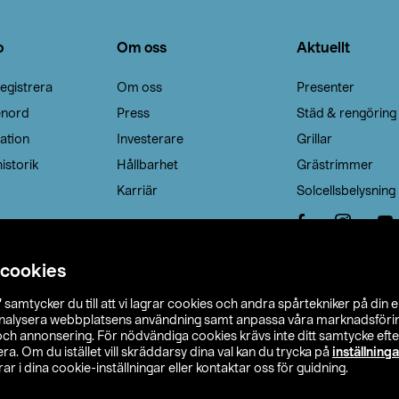
o
Om oss
Aktuellt
egistrera
Om oss
Presenter
enord
Press
Städ & rengöring
ation
Investerare
Grillar
istorik
Hållbarhet
Grästrimmer
Karriär
Solcellsbelysning
 cookies
”
samtycker du till att vi lagrar cookies och andra spårtekniker på din 
analysera webbplatsens användning samt anpassa våra marknadsförings
 och annonsering. För nödvändiga cookies krävs inte ditt samtycke ef
a. Om du istället vill skräddarsy dina val kan du trycka på
inställninga
r i dina cookie-inställningar eller kontaktar oss för guidning.
s Ohlson
Köpvillkor
Privacy statement
Klubbvillkor
H