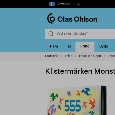
Select
Sweden
market
Hem
El
Fritid
Bygg
Startsida
Fritid
Leksaker & spel
Pyss
Klistermärken Mons