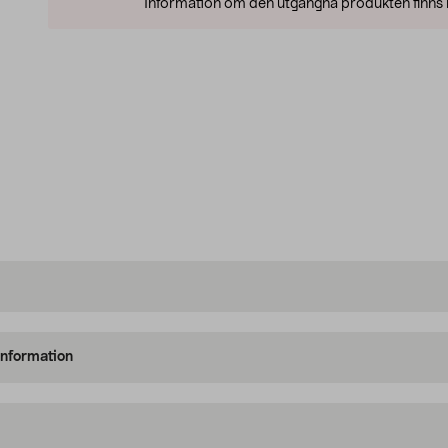
Information om den utgångna produkten finns l
information