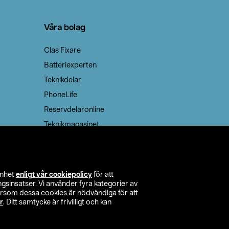
Våra bolag
Clas Fixare
Batteriexperten
Teknikdelar
PhoneLife
Reservdelaronline
Teknikmagasinet
enhet
enligt vår cookiepolicy
för att
insatser. Vi använder fyra kategorier av
tersom dessa cookies är nödvändiga för att
r
. Ditt samtycke är frivilligt och kan
itta butik