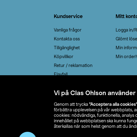
Sidfot
Kundservice
Mitt kont
Vanliga frågor
Logga in/R
Kontakta oss
Glömt lös
Tillgänglighet
Min inform
Köpvillkor
Min orderh
Retur / reklamation
Elavfall
Cookie policy
Leveransalternativ
Vi på Clas Ohlson använder
Genom att trycka
”Acceptera alla cookies
förbättra upplevelsen på vår webbplats, 
cookies: nödvändiga, funktionella, analys
innehållet på webbplatsen ska kunna funger
återkallas när som helst genom att du ändra
© 2026 Cla