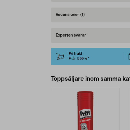
Recensioner
(1)
Experten svarar
Fri frakt
Från 599 kr*
Toppsäljare inom samma ka