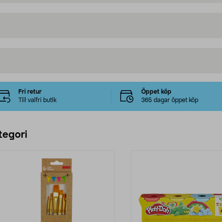
Fri retur
Öppet köp
Till valfri butik
365 dagar öppet köp
tegori