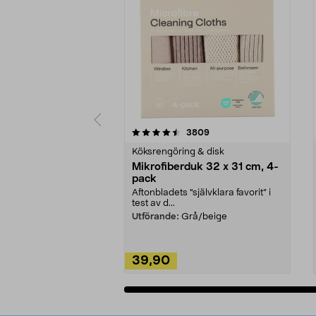
5av 5 stjärnor
4.0av 5 stjärnor
recensioner
3809
Köksrengöring & disk
Mikrofiberduk 32 x 31 cm, 4-
pack
Aftonbladets "självklara favorit” i
test av d...
Utförande:
Grå/beige
39,90
Lägg i varukorg