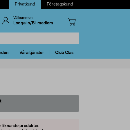
Privatkund
Företagskund
Välkommen
Logga in/Bli medlem
nden
Våra tjänster
Club Clas
t
er
liknande produkter.