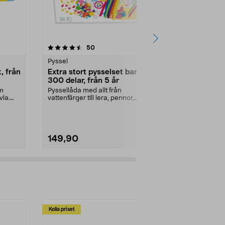
4.5 av 5 stjärnor
recensioner
4.5
50
1
Pyssel
Pyssel
, från
Extra stort pysselset barn,
Loom bands 
300 delar, från 5 år
år
am
Pyssellåda med allt från
Gör färgglad
vla.
vattenfärger till lera, pennor,
eller hårsno
papper och figurdelar. ...
Loom bands st
149,90
119,90
Kolla priset
Multibuy