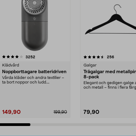
4.5av 5 stjärnor
recensioner
4.0av 5 stjärnor
recensioner
3252
256
Klädvård
Galgar
Noppborttagare batteridriven
Trägalgar med metallpi
8-pack
Vårda kläder och andra textilier –
ta bort noppor och ludd.
Elegant och gedigen galge a
Noppborttagaren fräs...
och metall – finns i flera färg
Galge med sv...
149,90
79,90
199,90
Lägg i varukorg
Lägg i varukorg