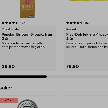
4.5 av 5 stjärnor
recensioner
4.5 av 5 stjärnor
recensioner
104
107
Rita & måla
Pyssel
Penslar för barn 6-pack, från
Play-Doh leklera 4-pack
3 år
2 år
Måla breda penseldrag eller
Fyra burkar mjuk och följs
detaljer med vattenfärg eller
leklera – rulla, forma och ka
akrylfärg. Penslar i o...
Play-Doh leklera ...
39,90
79,90
 saker
-25%