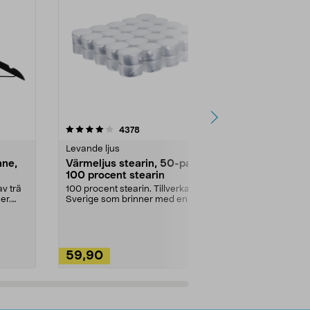
4.5av 5 stjärnor
recensioner
4.5
4378
2
Levande ljus
Rengöringsm
nne,
Värmeljus stearin, 50-pack,
Bikarbonat
100 procent stearin
Ett allsidigt 
städning och 
v trä
100 procent stearin. Tillverkade i
ute. Städa med
er.
Sverige som brinner med en
vacker och sotfri ...
59,90
49,90
Lägg i varukorg
Lägg