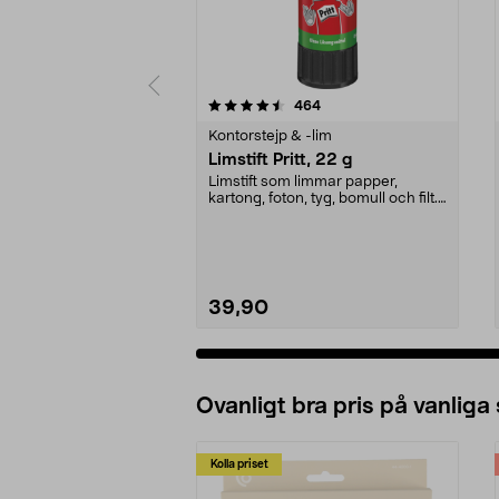
5 av 5 stjärnor
4.5 av 5 stjärnor
recensioner
464
Kontorstejp & -lim
Limstift Pritt, 22 g
Limstift som limmar papper,
kartong, foton, tyg, bomull och filt.
Lufttätt lock ...
39,90
Ovanligt bra pris på vanliga
Kolla priset