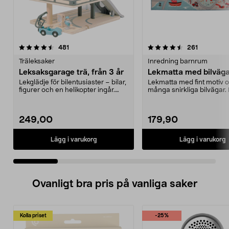
4.5 av 5 stjärnor
recensioner
4.5 av 5 stjärnor
recensione
481
261
Träleksaker
Inredning barnrum
Leksaksgarage trä, från 3 år
Lekmatta med bilväg
Lekglädje för bilentusiaster – bilar,
Lekmatta med fint motiv 
figurer och en helikopter ingår.
många snirkliga bilvägar.
Leksaksga...
skön att sitta på...
249,00
179,90
Lägg i varukorg
Lägg i varukorg
Ovanligt bra pris på vanliga saker
Kolla priset
-25%