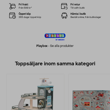
Fri frakt
Fri retur
Från 599 kr*
Till valfri butik
Öppet köp
Hämta i butik
365 dagar öppet köp
Beställ online, från butikslager
Playbox
-
Se alla produkter
Toppsäljare inom samma kategori