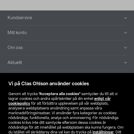
Sidfot
Kundservice
Mitt konto
Om oss
Aktuellt
Våra bolag
Vi på Clas Ohlson använder cookies
Hitta butik
Genom att trycka
”Acceptera alla cookies”
samtycker du till att vi
lagrar cookies och andra spårtekniker på din enhet
enligt vår
cookiepolicy
för att förbättra upplevelsen på vår webbplats,
SE
NO
FI
analysera webbplatsens användning samt anpassa våra
marknadsföringsinsatser. Vi använder fyra kategorier av cookies:
nödvändiga, funktionella, analys och annonsering. För nödvändiga
cookies krävs inte ditt samtycke eftersom dessa cookies är
nödvändiga för att innehållet på webbplatsen ska kunna fungera. Om
du istället vill skräddarsy dina val kan du trycka på
inställningar
. Ditt