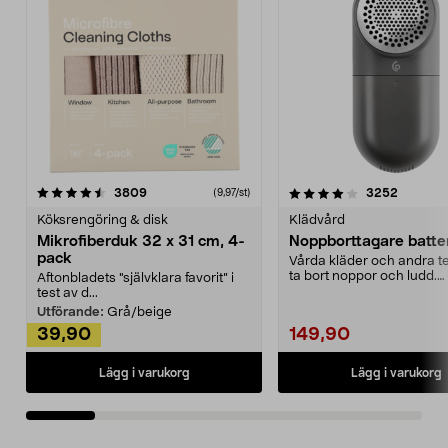
4.0av 5 stjärnor
recensioner
4.5av 5 stjärnor
recensio
3809
3252
(9,97/st)
Köksrengöring & disk
Klädvård
Mikrofiberduk 32 x 31 cm, 4-
Noppborttagare batter
pack
Vårda kläder och andra tex
ta bort noppor och ludd.
Aftonbladets "självklara favorit” i
Noppborttagaren fräs...
test av d...
Utförande:
Grå/beige
39,90
149,90
Lägg i varukorg
Lägg i varukorg