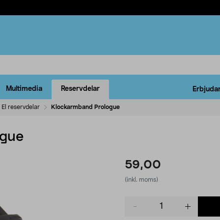
Multimedia
Reservdelar
Erbjuda
El reservdelar
Klockarmband Prologue
ogue
59,00
(inkl. moms)
Product
quantity