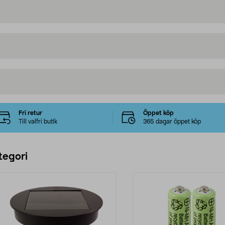
Fri retur
Öppet köp
Till valfri butik
365 dagar öppet köp
tegori