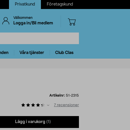
Privatkund
Företagskund
Välkommen
Logga in/Bli medlem
nden
Våra tjänster
Club Clas
Artikelnr:
51-2315
7
recensioner
Lägg i varukorg
(1)