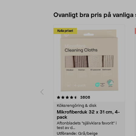
Se varianter
Ovanligt bra pris på vanliga
Kolla priset
5av 5 stjärnor
4.0av 5 stjärnor
recensioner
3808
Köksrengöring & disk
Mikrofiberduk 32 x 31 cm, 4-
pack
Aftonbladets "självklara favorit” i
test av d...
Utförande:
Grå/beige