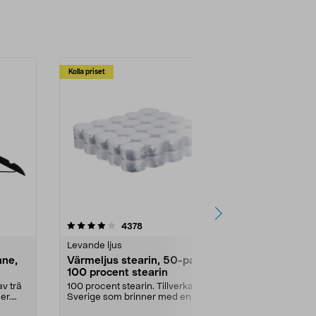
Kolla priset
Multibuy
4.5av 5 stjärnor
recensioner
4.5
4378
2
Levande ljus
Rengöringsm
nne,
Värmeljus stearin, 50-pack,
Bikarbonat
100 procent stearin
Ett allsidigt 
städning och 
v trä
100 procent stearin. Tillverkade i
ute. Städa med
er.
Sverige som brinner med en
vacker och sotfri ...