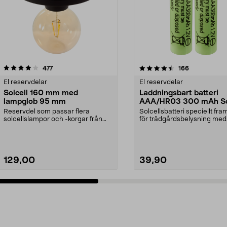
4.5 av 5 stjärnor
recensioner
4.5 av 5 stjärnor
recensioner
477
166
El reservdelar
El reservdelar
Solcell 160 mm med
Laddningsbart batteri
lampglob 95 mm
AAA/HR03 300 mAh So
2-pack
Reservdel som passar flera
Solcellsbatteri speciellt fr
solcellslampor och -korgar från
för trädgårdsbelysning med
Northlight. Solcell d...
solceller och AAA...
129,00
39,90