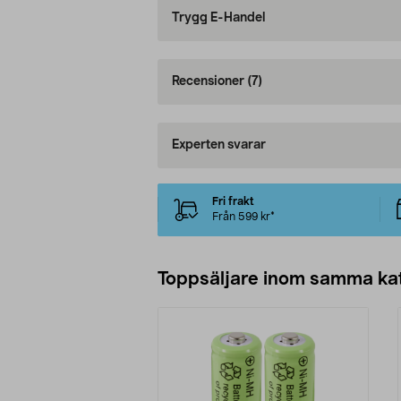
Trygg E-Handel
Recensioner
(7)
Experten svarar
Fri frakt
Från 599 kr*
Toppsäljare inom samma ka