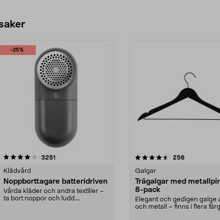
 saker
-25%
4.5av 5 stjärnor
recensioner
4.0av 5 stjärnor
recensioner
3251
256
Klädvård
Galgar
Noppborttagare batteridriven
Trägalgar med metallpi
8-pack
Vårda kläder och andra textilier –
ta bort noppor och ludd.
Elegant och gedigen galge a
Noppborttagaren fräs...
och metall – finns i flera färg
Galge med sv...