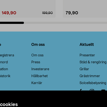
149,90
79,90
199,90
Lägg i varukorg
Lägg i varukorg
o
Om oss
Aktuellt
egistrera
Om oss
Presenter
enord
Press
Städ & rengöring
ation
Investerare
Grillar
istorik
Hållbarhet
Grästrimmer
Karriär
Solcellsbelysning
 cookies