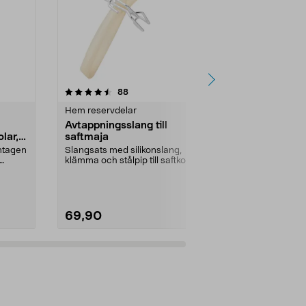
4.5 av 5 stjärnor
recensioner
4.5
88
2
Hem reservdelar
El reservdela
Avtappningsslang till
Laddningsba
lar,
saftmaja
AA/HR6 100
pack
amtagen
Slangsats med silikonslang,
Solcellsbatter
klämma och stålpip till saftkokare.
för trädgård
solceller och 
69,90
49,90