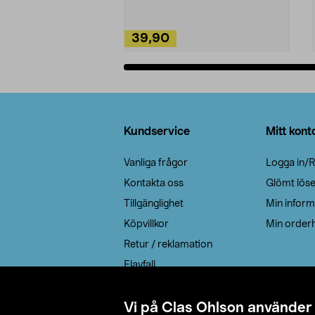
39,90
Lägg i varukorg
Sidfot
Kundservice
Mitt kont
Vanliga frågor
Logga in/R
Kontakta oss
Glömt lös
Tillgänglighet
Min inform
Köpvillkor
Min orderh
Retur / reklamation
Elavfall
Cookie policy
Leveransalternativ
Vi på Clas Ohlson använder