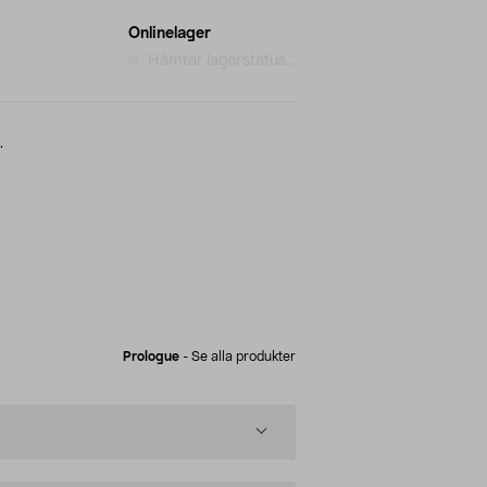
Onlinelager
Hämtar lagerstatus...
.
Prologue
-
Se alla produkter