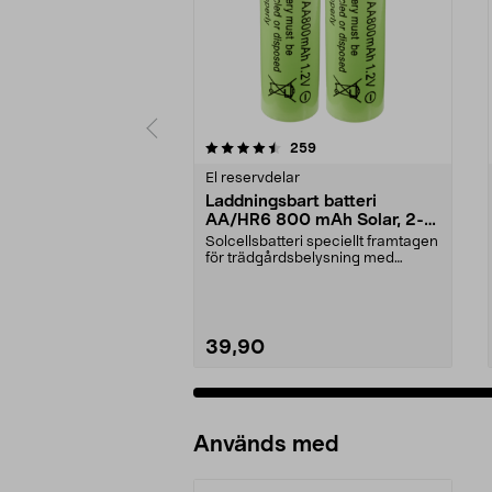
5 av 5 stjärnor
4.0 av 5 stjärnor
recensioner
259
El reservdelar
Laddningsbart batteri
AA/HR6 800 mAh Solar, 2-
pack
Solcellsbatteri speciellt framtagen
för trädgårdsbelysning med
solceller och AA-...
39,90
Används med