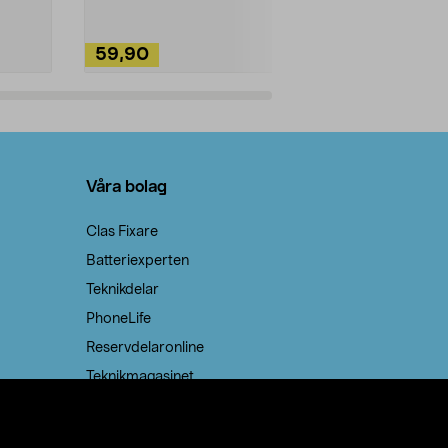
59,90
49,90
Lägg i varukorg
Lägg
Våra bolag
Clas Fixare
Batteriexperten
Teknikdelar
PhoneLife
Reservdelaronline
Teknikmagasinet