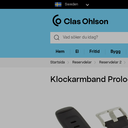
Select
Sweden
market
Hem
El
Fritid
Bygg
Startsida
Reservdelar
Reservdelar 2
Klockarmband Prol