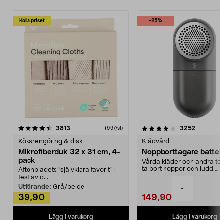
Kolla priset
-25%
4.0av 5 stjärnor
recensioner
4.5av 5 stjärnor
recensio
3813
3252
(9,97/st)
Köksrengöring & disk
Klädvård
Mikrofiberduk 32 x 31 cm, 4-
Noppborttagare batter
pack
Vårda kläder och andra tex
ta bort noppor och ludd.
Aftonbladets "självklara favorit” i
Noppborttagaren fräs...
test av d...
Utförande:
Grå/beige
-
39,90
149,90
Lägg i varukorg
Lägg i varukorg