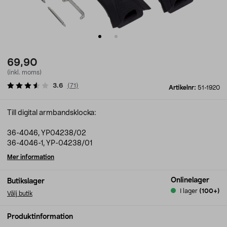
69,90
(inkl. moms)
3.6
(
71
)
Artikelnr:
51-1920
Till digital armbandsklocka:
36-4046, YP04238/02
36-4046-1, YP-04238/01
Mer information
Onlinelager
Butikslager
I lager
(100+)
Välj butik
Produktinformation