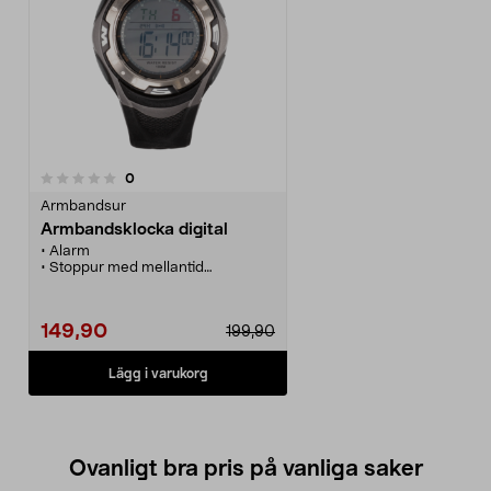
recensioner
0
Armbandsur
Armbandsklocka digital
• Alarm
• Stoppur med mellantid
• Nedräkningstimer
• Dubbla tidzoner
• Flerfärgad bakgrundsbelysning
149,90
199,90
• Datumvisning
• Vattenskyddad 10ATM
• Diam. 46 mm
Lägg i varukorg
• Batterityp CR2025 (ingår)
Ovanligt bra pris på vanliga saker