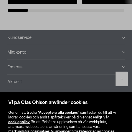
Sidfot
Kundservice
Mitt konto
Om oss
Product
+
Aktuellt
quantity
Våra bolag
Vi på Clas Ohlson använder cookies
Hitta butik
Genom att trycka
”Acceptera alla cookies”
samtycker du till att vi
lagrar cookies och andra spårtekniker på din enhet
enligt vår
cookiepolicy
för att förbättra upplevelsen på vår webbplats,
SE
NO
FI
analysera webbplatsens användning samt anpassa våra
marknadsföringsinsatser. Vi använder fyra kategorier av cookies: