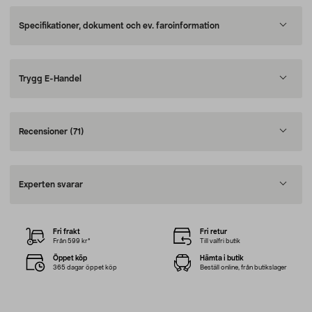
Specifikationer, dokument och ev. faroinformation
Trygg E-Handel
Recensioner
(71)
Experten svarar
Fri frakt
Fri retur
Från 599 kr*
Till valfri butik
Öppet köp
Hämta i butik
365 dagar öppet köp
Beställ online, från butikslager