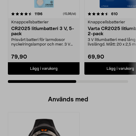
4.5av 5 stjärnor
recensioner
4.5av 5 stjärnor
recension
1196
610
(15,98/st)
Knappcellsbatterier
Knappcellsbatterier
CR2025 litiumbatteri 3 V, 5-
Varta CR2025 litiumba
pack
2-pack
Prisvärt batteri för larmdosor
3 V litiumbatteri med lång
nyckelringslampor och mer. 3 V
livslängd. Mått: 20 x 2,5 
litiumbatteri CR20...
VAarta CR2025 knappbatt.
79,90
69,90
Lägg i varukorg
Lägg i varukorg
Används med