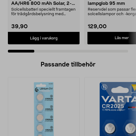
AA/HR6 800 mAh Solar, 2-
lampglob 95 mm
pack
Solcellsbatteri speciellt framtagen
Reservdel som passar fle
för trädgårdsbelysning med
solcellslampor och -korga
solceller och AA-...
Northlight. Solcell d...
39,90
129,00
Läs mer
Lägg i varukorg
Passande tillbehör