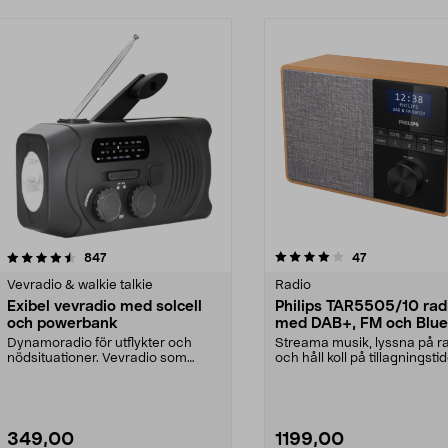
4.0 av 5 stjärnor
recensioner
4.0 av 5 stjärnor
recensioner
847
47
Vevradio & walkie talkie
Radio
Exibel vevradio med solcell
Philips TAR5505/10 rad
och powerbank
med DAB+, FM och Blue
Dynamoradio för utflykter och
Streama musik, lyssna på r
nödsituationer. Vevradio som
och håll koll på tillagningsti
nödladdar din mobilte...
med timern. Phi...
349,00
1199,00