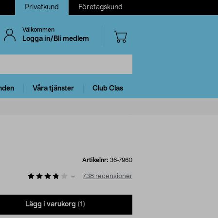
Privatkund
Företagskund
Välkommen
Logga in/Bli medlem
nden
Våra tjänster
Club Clas
Artikelnr:
36-7960
738
recensioner
Lägg i varukorg
(1)