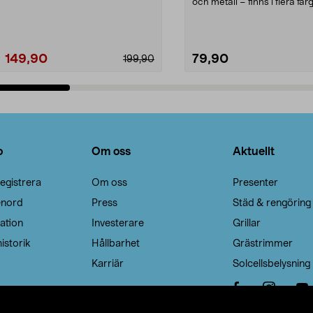
Noppborttagaren fräs...
och metall – finns i flera färg
Galge med sv...
149,90
79,90
199,90
Lägg i varukorg
Lägg i varukorg
o
Om oss
Aktuellt
egistrera
Om oss
Presenter
enord
Press
Städ & rengöring
ation
Investerare
Grillar
istorik
Hållbarhet
Grästrimmer
Karriär
Solcellsbelysning