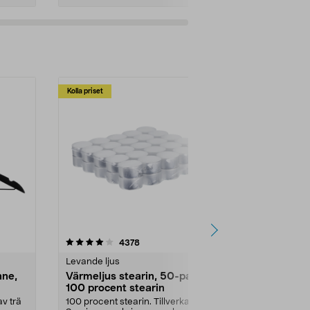
Kolla priset
Multibuy
4.5av 5 stjärnor
recensioner
4.5
4378
2
Levande ljus
Rengöringsm
nne,
Värmeljus stearin, 50-pack,
Bikarbonat
100 procent stearin
Ett allsidigt 
städning och 
v trä
100 procent stearin. Tillverkade i