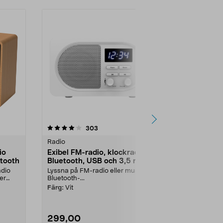
4.0 av 5 stjärnor
recensioner
3.5
303
7
Radio
Radio
io
Exibel FM-radio, klockradio,
Klockradio
tooth
Bluetooth, USB och 3,5 mm
alarm, svar
adio
Lyssna på FM-radio eller musik via
Enkel och tyd
der
Bluetooth-...
till din favori
en ljud...
Färg:
Vit
299,00
199,90