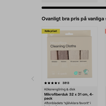
Ovanligt bra pris på vanliga
Kolla priset
5av 5 stjärnor
4.0av 5 stjärnor
recensioner
3813
Köksrengöring & disk
Mikrofiberduk 32 x 31 cm, 4-
pack
Aftonbladets "självklara favorit” i