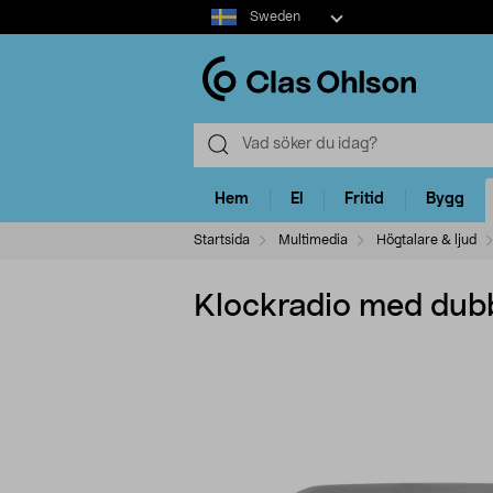
Select
Sweden
market
Hem
El
Fritid
Bygg
Startsida
Multimedia
Högtalare & ljud
Klockradio med dubb