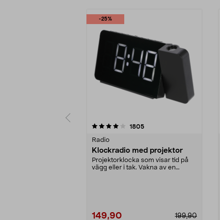
-25%
0 av 5 stjärnor
4.5 av 5 stjärnor
recensioner
1805
Radio
Klockradio med projektor
Projektorklocka som visar tid på
vägg eller i tak. Vakna av en
radiokanal eller ...
149,90
199,90