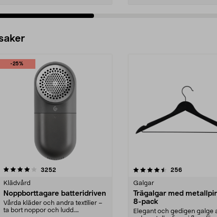
 saker
-25%
4.5av 5 stjärnor
recensioner
4.0av 5 stjärnor
recensioner
3252
256
Klädvård
Galgar
Noppborttagare batteridriven
Trägalgar med metallpi
8-pack
Vårda kläder och andra textilier –
ta bort noppor och ludd.
Elegant och gedigen galge a