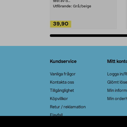
test av d...
Utförande:
Grå/beige
39,90
Lägg i varukorg
Sidfot
Kundservice
Mitt kont
Vanliga frågor
Logga in/R
Kontakta oss
Glömt lös
Tillgänglighet
Min inform
Köpvillkor
Min orderh
Retur / reklamation
Elavfall
Cookie policy