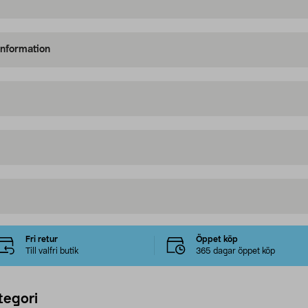
information
Fri retur
Öppet köp
Till valfri butik
365 dagar öppet köp
tegori