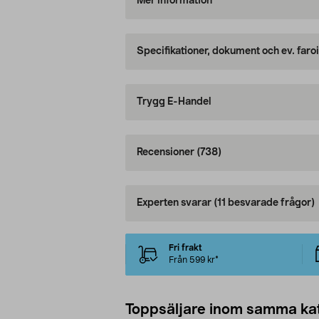
Mer information
Specifikationer, dokument och ev. faro
Trygg E-Handel
Recensioner
(738)
Experten svarar
(11 besvarade frågor)
Fri frakt
Från 599 kr*
Toppsäljare inom samma ka