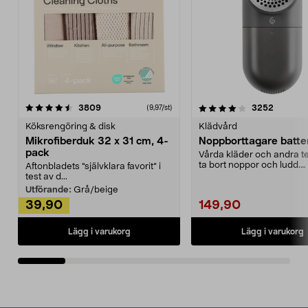
4.0av 5 stjärnor
recensioner
4.5av 5 stjärnor
recensio
3809
3252
(9,97/st)
Köksrengöring & disk
Klädvård
Mikrofiberduk 32 x 31 cm, 4-
Noppborttagare batter
pack
Vårda kläder och andra tex
ta bort noppor och ludd.
Aftonbladets "självklara favorit” i
Noppborttagaren fräs...
test av d...
Utförande:
Grå/beige
39,90
149,90
Lägg i varukorg
Lägg i varukorg