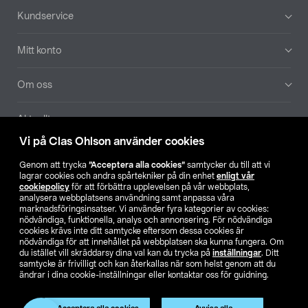
Sidfot
Kundservice
Mitt konto
Om oss
Aktuellt
Vi på Clas Ohlson använder cookies
Våra bolag
Genom att trycka
”Acceptera alla cookies”
samtycker du till att vi
lagrar cookies och andra spårtekniker på din enhet
enligt vår
Hitta butik
cookiepolicy
för att förbättra upplevelsen på vår webbplats,
analysera webbplatsens användning samt anpassa våra
marknadsföringsinsatser. Vi använder fyra kategorier av cookies:
nödvändiga, funktionella, analys och annonsering. För nödvändiga
SE
NO
FI
cookies krävs inte ditt samtycke eftersom dessa cookies är
nödvändiga för att innehållet på webbplatsen ska kunna fungera. Om
du istället vill skräddarsy dina val kan du trycka på
inställningar
. Ditt
samtycke är frivilligt och kan återkallas när som helst genom att du
ändrar i dina cookie-inställningar eller kontaktar oss för guidning.