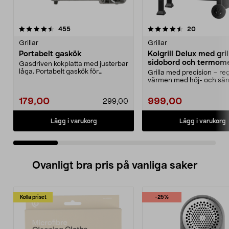
4.5 av 5 stjärnor
recensioner
4.5 av 5 stjärnor
recensione
455
20
Grillar
Grillar
Portabelt gaskök
Kolgrill Delux med gri
sidobord och termom
Gasdriven kokplatta med justerbar
låga. Portabelt gaskök för
Grilla med precision – re
matlagning utomhus,...
värmen med höj- och sän
koltråg. Kolgrill me...
179,00
999,00
299,00
Lägg i varukorg
Lägg i varukorg
Ovanligt bra pris på vanliga saker
Kolla priset
-25%