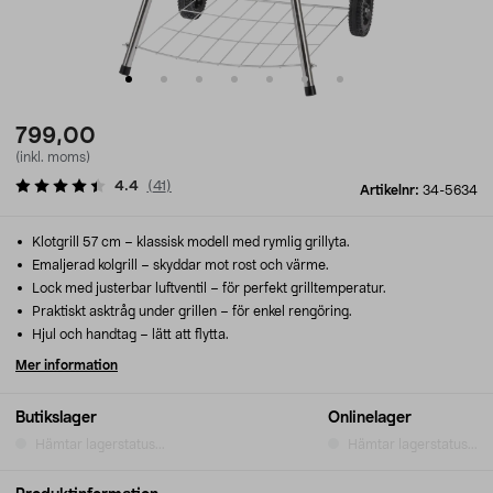
799,00
(inkl. moms)
4.4
(
41
)
Artikelnr:
34-5634
Klotgrill 57 cm – klassisk modell med rymlig grillyta.
Emaljerad kolgrill – skyddar mot rost och värme.
Lock med justerbar luftventil – för perfekt grilltemperatur.
Praktiskt asktråg under grillen – för enkel rengöring.
Hjul och handtag – lätt att flytta.
Mer information
Butikslager
Onlinelager
Hämtar lagerstatus...
Hämtar lagerstatus...