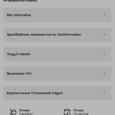
Produktinformation
Mer information
Specifikationer, dokument och ev. faroinformation
Trygg E-Handel
Recensioner
(41)
Experten svarar
(3 besvarade frågor)
Fri frakt
Fri retur
Från 599 kr*
Till valfri butik