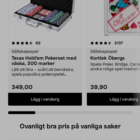
4.5 av 5 stjärnor
recensioner
5.0 av 5 stjärnor
recension
62
2137
Sällskapsspel
Sällskapsspel
Texas Hold’em Pokerset med
Kortlek Öbergs
väska, 300 marker
Spela Poker, Bridge, Can
andra roliga spel med en 
Lätt att lära – svårt att bemästra,
kortlek. Kort...
spela populära pokerspelet
hemma. Texas Hold...
349,00
39,90
Lägg i varukorg
Lägg i varukorg
Ovanligt bra pris på vanliga saker