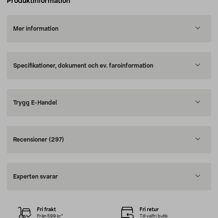
Produktinformation
Mer information
Specifikationer, dokument och ev. faroinformation
Trygg E-Handel
Recensioner
(297)
Experten svarar
Fri frakt
Fri retur
Från 599 kr*
Till valfri butik