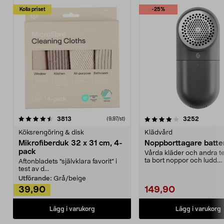
Kolla priset
-25%
4.0av 5 stjärnor
recensioner
4.5av 5 stjärnor
recensio
3813
3252
(9,97/st)
Köksrengöring & disk
Klädvård
Mikrofiberduk 32 x 31 cm, 4-
Noppborttagare batter
pack
Vårda kläder och andra tex
ta bort noppor och ludd.
Aftonbladets "självklara favorit” i
Noppborttagaren fräs...
test av d...
Utförande:
Grå/beige
39,90
149,90
Lägg i varukorg
Lägg i varukorg