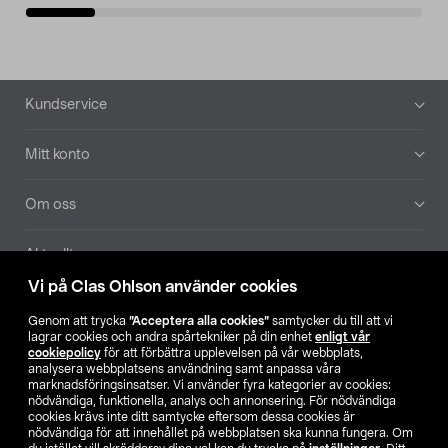
Sidfot
Kundservice
Mitt konto
Om oss
Aktuellt
Vi på Clas Ohlson använder cookies
Våra bolag
Genom att trycka
”Acceptera alla cookies”
samtycker du till att vi
lagrar cookies och andra spårtekniker på din enhet
enligt vår
Hitta butik
cookiepolicy
för att förbättra upplevelsen på vår webbplats,
analysera webbplatsens användning samt anpassa våra
marknadsföringsinsatser. Vi använder fyra kategorier av cookies:
nödvändiga, funktionella, analys och annonsering. För nödvändiga
SE
NO
FI
cookies krävs inte ditt samtycke eftersom dessa cookies är
nödvändiga för att innehållet på webbplatsen ska kunna fungera. Om