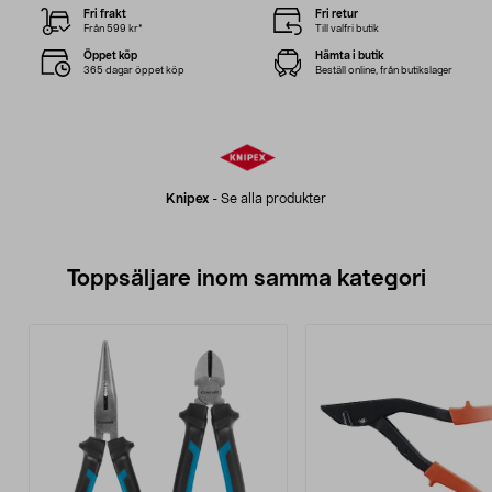
Fri frakt
Fri retur
Från 599 kr*
Till valfri butik
Öppet köp
Hämta i butik
365 dagar öppet köp
Beställ online, från butikslager
Knipex
-
Se alla produkter
Toppsäljare inom samma kategori