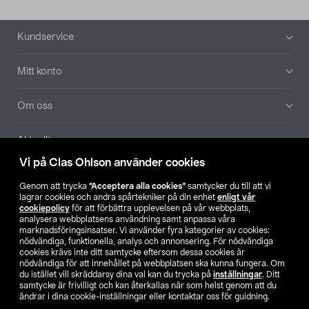
Sidfot
Kundservice
Mitt konto
Om oss
Aktuellt
Vi på Clas Ohlson använder cookies
Våra bolag
Genom att trycka
”Acceptera alla cookies”
samtycker du till att vi
lagrar cookies och andra spårtekniker på din enhet
enligt vår
Hitta butik
cookiepolicy
för att förbättra upplevelsen på vår webbplats,
analysera webbplatsens användning samt anpassa våra
marknadsföringsinsatser. Vi använder fyra kategorier av cookies:
nödvändiga, funktionella, analys och annonsering. För nödvändiga
SE
NO
FI
cookies krävs inte ditt samtycke eftersom dessa cookies är
nödvändiga för att innehållet på webbplatsen ska kunna fungera. Om
du istället vill skräddarsy dina val kan du trycka på
inställningar
. Ditt
samtycke är frivilligt och kan återkallas när som helst genom att du
ändrar i dina cookie-inställningar eller kontaktar oss för guidning.