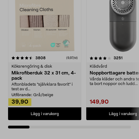
4.0av 5 stjärnor
recensioner
4.5av 5 stjärnor
recensio
3808
3251
(9,97/st)
Köksrengöring & disk
Klädvård
Mikrofiberduk 32 x 31 cm, 4-
Noppborttagare batter
pack
Vårda kläder och andra tex
ta bort noppor och ludd.
Aftonbladets "självklara favorit” i
Noppborttagaren fräs...
test av d...
Utförande:
Grå/beige
39,90
149,90
Lägg i varukorg
Lägg i varukorg