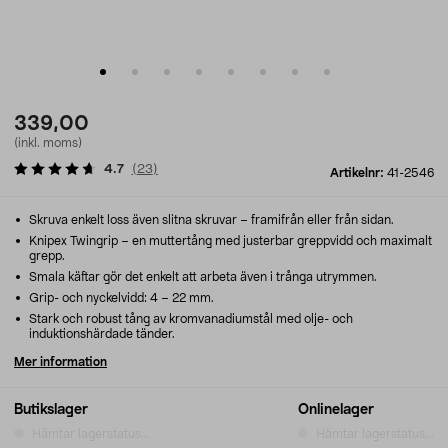
339,00
(inkl. moms)
4.7
(
23
)
Artikelnr:
41-2546
Skruva enkelt loss även slitna skruvar – framifrån eller från sidan.
Knipex Twingrip – en muttertång med justerbar greppvidd och maximalt
grepp.
Smala käftar gör det enkelt att arbeta även i trånga utrymmen.
Grip- och nyckelvidd: 4 – 22 mm.
Stark och robust tång av kromvanadiumstål med olje- och
induktionshärdade tänder.
Mer information
Butikslager
Onlinelager
Hämtar lagerstatus...
Hämtar lagerstatus...