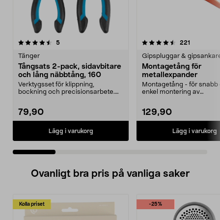
4.5 av 5 stjärnor
recensioner
4.5 av 5 stjärnor
recensione
5
221
Tänger
Gipspluggar & gipsankar
Tångsats 2-pack, sidavbitare
Montagetång för
och lång näbbtång, 160
metallexpander
Verktygsset för klippning,
Montagetång - för snabb
bockning och precisionsarbete.
enkel montering av
Tångsats 2-pack med si...
metallexpander. Gör att inf
79,90
129,90
Lägg i varukorg
Lägg i varukorg
Ovanligt bra pris på vanliga saker
Kolla priset
-25%