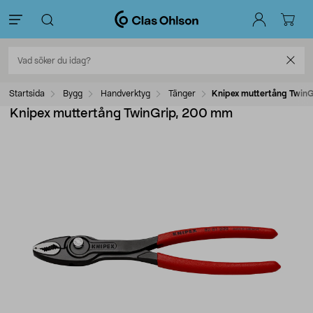
Startsida
Bygg
Handverktyg
Tänger
Knipex muttertång Twin
Knipex muttertång TwinGrip, 200 mm