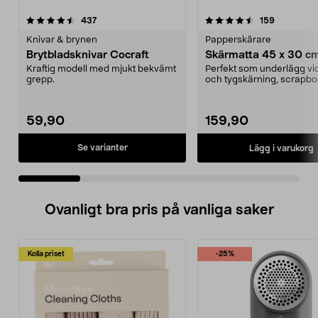
4.5 av 5 stjärnor
recensioner
4.5 av 5 stjärnor
recensione
437
159
Knivar & brynen
Papperskärare
Brytbladsknivar Cocraft
Skärmatta 45 x 30 c
Kraftig modell med mjukt bekvämt
Perfekt som underlägg vid
grepp.
och tygskärning, scrapbo
etc. Verktyg för ...
59,90
159,90
Se varianter
Lägg i varukorg
Ovanligt bra pris på vanliga saker
Kolla priset
-25%