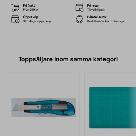
Fri frakt
Fri retur
Från 599 kr*
Till valfri butik
Öppet köp
Hämta i butik
365 dagar öppet köp
Beställ online, från butikslager
Toppsäljare inom samma kategori