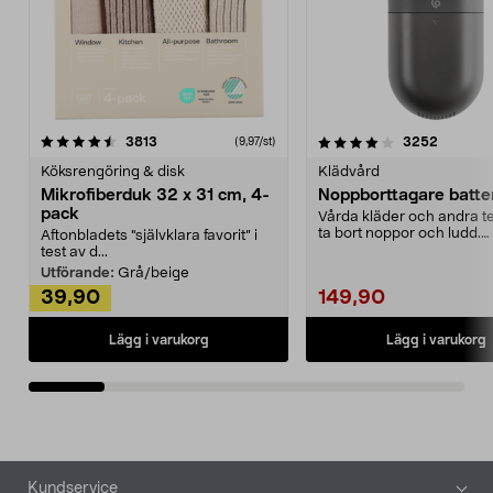
4.0av 5 stjärnor
recensioner
4.5av 5 stjärnor
recensio
3813
3252
(9,97/st)
Köksrengöring & disk
Klädvård
Mikrofiberduk 32 x 31 cm, 4-
Noppborttagare batter
pack
Vårda kläder och andra tex
ta bort noppor och ludd.
Aftonbladets "självklara favorit” i
Noppborttagaren fräs...
test av d...
Utförande:
Grå/beige
39,90
149,90
Lägg i varukorg
Lägg i varukorg
Sidfot
Kundservice