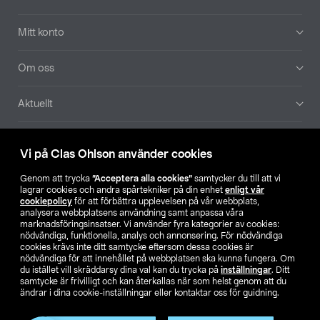
Mitt konto
Om oss
Aktuellt
Våra bolag
Vi på Clas Ohlson använder cookies
Hitta butik
Genom att trycka
”Acceptera alla cookies”
samtycker du till att vi
lagrar cookies och andra spårtekniker på din enhet
enligt vår
cookiepolicy
för att förbättra upplevelsen på vår webbplats,
SE
NO
FI
analysera webbplatsens användning samt anpassa våra
marknadsföringsinsatser. Vi använder fyra kategorier av cookies:
nödvändiga, funktionella, analys och annonsering. För nödvändiga
cookies krävs inte ditt samtycke eftersom dessa cookies är
nödvändiga för att innehållet på webbplatsen ska kunna fungera. Om
du istället vill skräddarsy dina val kan du trycka på
inställningar
. Ditt
samtycke är frivilligt och kan återkallas när som helst genom att du
ändrar i dina cookie-inställningar eller kontaktar oss för guidning.
Köpvillkor
Privacy statement
Klubbvillkor
För företag
Ändra till priser exklusive moms