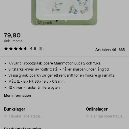
79,90
(inkl. moms)
4.6
(
5
)
Artikelnr:
46-1665
Knivar till robotgräsklippare Mammotion Luba 2 och Yuka.
Slitstarka knivar av rostfritt stål – håller skärpan under lång tid.
Vassa gräsklipparknivar ger ett rent snitt för en friskare gräsmatta.
Mått (L x B x H): 36 x 19,5 x 0,9 mm.
12 knivar – räcker till flera byten.
Mer information
Butikslager
Onlinelager
Hämtar lagerstatus...
Hämtar lagerstatus...