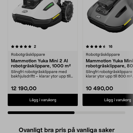
4.5av 5 stjärnor
recensioner
5.0av 5 stjärnor
recensioner
2
16
Robotgräsklippare
Robotgräsklippare
Mammotion Yuka Mini 2 AI
Mammotion Yuka Mini
robotgräsklippare, 1000 m²
robotgräsklippare, 8
Slingfri robotgräsklippare med
Slingfri robotgräsklippar
bakhjulsdriftt – klarar ytor upp till
klarar ytor upp till 800 m².
1000 m². Ma...
Mammotion YUKA Mini ...
12 190,00
10 490,00
Lägg i varukorg
Lägg i varukorg
Ovanligt bra pris på vanliga saker