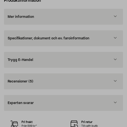
Produktinformation
Mer information
Specifikationer, dokument och ev. faroinformation
Trygg E-Handel
Recensioner
(5)
Experten svarar
Fri frakt
Fri retur
Från 599 kr*
Till valfri butik