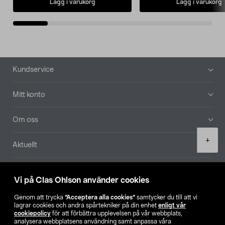
Lägg i varukorg
Lägg i varukorg
Sidfot
Kundservice
Mitt konto
Om oss
Product
+
Aktuellt
quantity
Våra bolag
Vi på Clas Ohlson använder cookies
Hitta butik
Genom att trycka
”Acceptera alla cookies”
samtycker du till att vi
lagrar cookies och andra spårtekniker på din enhet
enligt vår
cookiepolicy
för att förbättra upplevelsen på vår webbplats,
SE
NO
FI
analysera webbplatsens användning samt anpassa våra