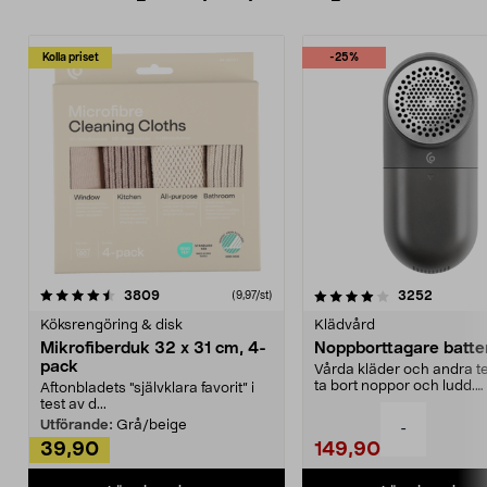
Kolla priset
-25%
4.0av 5 stjärnor
recensioner
4.5av 5 stjärnor
recensio
3809
3252
(9,97/st)
Köksrengöring & disk
Klädvård
Mikrofiberduk 32 x 31 cm, 4-
Noppborttagare batter
pack
Vårda kläder och andra tex
ta bort noppor och ludd.
Aftonbladets "självklara favorit” i
Noppborttagaren fräs...
test av d...
Utförande:
Grå/beige
-
39,90
149,90