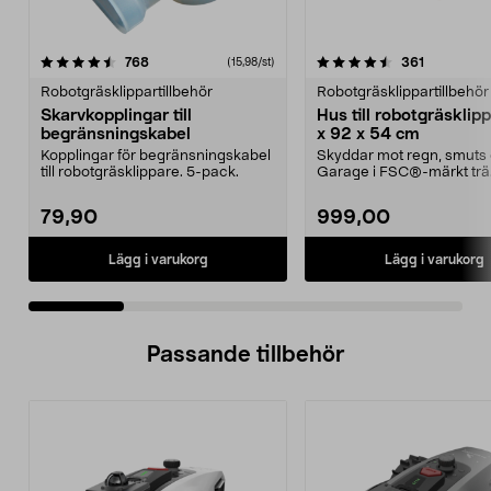
4.5 av 5 stjärnor
recensioner
4.5 av 5 stjärnor
recensione
768
361
(15,98/st)
Robotgräsklippartillbehör
Robotgräsklippartillbehör
Skarvkopplingar till
Hus till robotgräsklip
begränsningskabel
x 92 x 54 cm
Kopplingar för begränsningskabel
Skyddar mot regn, smuts 
till robotgräsklippare. 5-pack.
Garage i FSC®-märkt trä
Lättmonterat – huset p...
79,90
999,00
Lägg i varukorg
Lägg i varukorg
Passande tillbehör