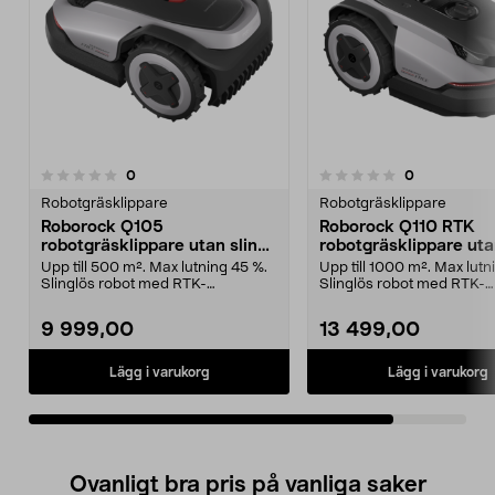
recensioner
recensioner
0
0
0.0av 5 stjärnor
Robotgräsklippare
Robotgräsklippare
Roborock Q105
Roborock Q110 RTK
robotgräsklippare utan slinga
robotgräsklippare ut
500 m2
slinga, 1000 m2
Upp till 500 m². Max lutning 45 %.
Upp till 1000 m². Max lutn
Slinglös robot med RTK-
Slinglös robot med RTK-
navigation. Roborock Q...
navigation. Roborock ...
9 999,00
13 499,00
Lägg i varukorg
Lägg i varukorg
Ovanligt bra pris på vanliga saker