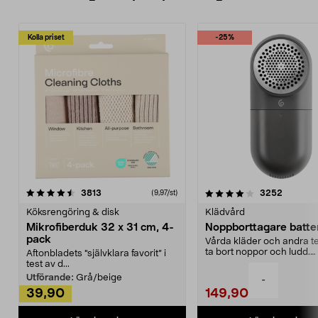
Kolla priset
-25%
4.0av 5 stjärnor
recensioner
4.5av 5 stjärnor
recensio
3813
3252
(9,97/st)
Köksrengöring & disk
Klädvård
Mikrofiberduk 32 x 31 cm, 4-
Noppborttagare batter
pack
Vårda kläder och andra tex
ta bort noppor och ludd.
Aftonbladets "självklara favorit” i
Noppborttagaren fräs...
test av d...
Utförande:
Grå/beige
-
39,90
149,90