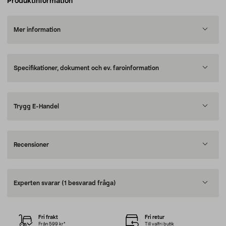
Produktinformation
Mer information
Specifikationer, dokument och ev. faroinformation
Trygg E-Handel
Recensioner
Experten svarar
(1 besvarad fråga)
Fri frakt
Fri retur
Från 599 kr*
Till valfri butik