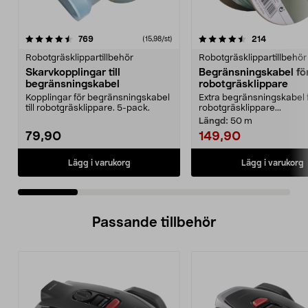
4.5 av 5 stjärnor
recensioner
4.5 av 5 stjärnor
recensione
769
214
(15,98/st)
Robotgräsklippartillbehör
Robotgräsklippartillbehör
Skarvkopplingar till
Begränsningskabel fö
begränsningskabel
robotgräsklippare
Kopplingar för begränsningskabel
Extra begränsningskabel 
till robotgräsklippare. 5-pack.
robotgräsklippare...
Längd:
50 m
79,90
149,90
Lägg i varukorg
Lägg i varukorg
Passande tillbehör