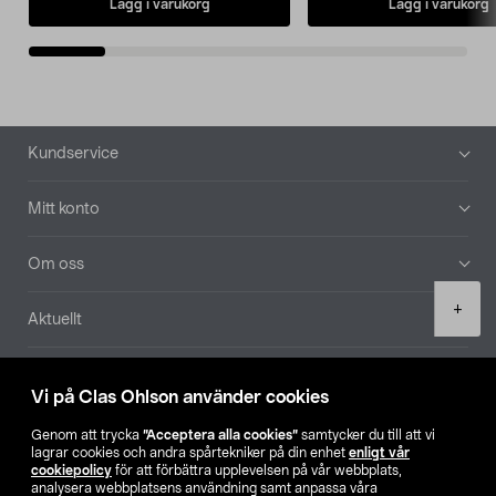
Lägg i varukorg
Lägg i varukorg
Sidfot
Kundservice
Mitt konto
Om oss
Product
+
Aktuellt
quantity
Våra bolag
Vi på Clas Ohlson använder cookies
Hitta butik
Genom att trycka
”Acceptera alla cookies”
samtycker du till att vi
lagrar cookies och andra spårtekniker på din enhet
enligt vår
cookiepolicy
för att förbättra upplevelsen på vår webbplats,
SE
NO
FI
analysera webbplatsens användning samt anpassa våra