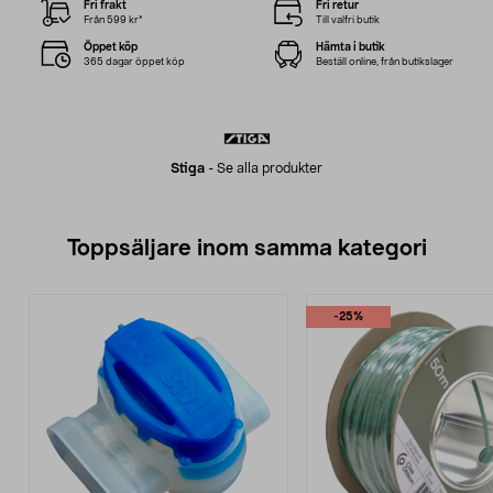
Fri frakt
Fri retur
Från 599 kr*
Till valfri butik
Öppet köp
Hämta i butik
365 dagar öppet köp
Beställ online, från butikslager
Stiga
-
Se alla produkter
Toppsäljare inom samma kategori
-25%