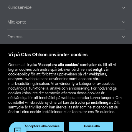
Sidfot
Kundservice
Mitt konto
Om oss
Aktuellt
Vi på Clas Ohlson använder cookies
Genom att trycka
”Acceptera alla cookies”
samtycker du till att vi
Våra bolag
lagrar cookies och andra spårtekniker på din enhet
enligt vår
cookiepolicy
för att förbättra upplevelsen på vår webbplats,
analysera webbplatsens användning samt anpassa våra
Hitta butik
marknadsföringsinsatser. Vi använder fyra kategorier av cookies:
nödvändiga, funktionella, analys och annonsering. För nödvändiga
cookies krävs inte ditt samtycke eftersom dessa cookies är
SE
NO
FI
nödvändiga för att innehållet på webbplatsen ska kunna fungera. Om
du istället vill skräddarsy dina val kan du trycka på
inställningar
. Ditt
samtycke är frivilligt och kan återkallas när som helst genom att du
ändrar i dina cookie-inställningar eller kontaktar oss för guidning.
Acceptera alla cookies
Avvisa alla