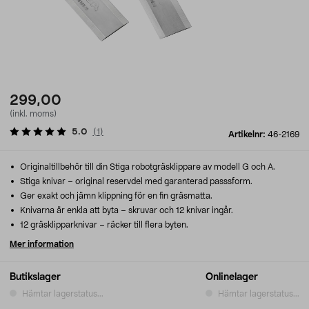
299,00
(inkl. moms)
5.0
(
1
)
Artikelnr:
46-2169
Originaltillbehör till din Stiga robotgräsklippare av modell G och A.
Stiga knivar – original reservdel med garanterad passsform.
Ger exakt och jämn klippning för en fin gräsmatta.
Knivarna är enkla att byta – skruvar och 12 knivar ingår.
12 gräsklipparknivar – räcker till flera byten.
Mer information
Butikslager
Onlinelager
Hämtar lagerstatus...
Hämtar lagerstatus...