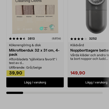
4.0av 5 stjärnor
recensioner
4.5av 5 stjärnor
recensio
3813
3252
(9,97/st)
Köksrengöring & disk
Klädvård
Mikrofiberduk 32 x 31 cm, 4-
Noppborttagare batter
pack
Vårda kläder och andra tex
ta bort noppor och ludd.
Aftonbladets "självklara favorit” i
Noppborttagaren fräs...
test av d...
Utförande:
Grå/beige
39,90
149,90
Lägg i varukorg
Lägg i varukorg