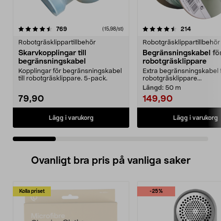
4.5 av 5 stjärnor
recensioner
4.5 av 5 stjärnor
recensione
769
214
(15,98/st)
Robotgräsklippartillbehör
Robotgräsklippartillbehör
Skarvkopplingar till
Begränsningskabel fö
begränsningskabel
robotgräsklippare
Kopplingar för begränsningskabel
Extra begränsningskabel 
till robotgräsklippare. 5-pack.
robotgräsklippare...
Längd:
50 m
79,90
149,90
Lägg i varukorg
Lägg i varukorg
Ovanligt bra pris på vanliga saker
Kolla priset
-25%