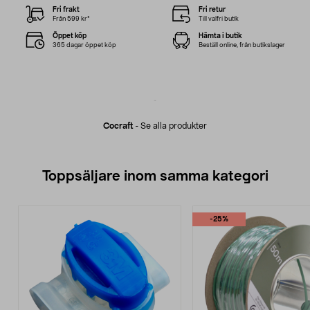
Fri frakt
Fri retur
Från 599 kr*
Till valfri butik
Öppet köp
Hämta i butik
365 dagar öppet köp
Beställ online, från butikslager
Cocraft
-
Se alla produkter
Toppsäljare inom samma kategori
-25%