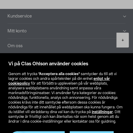
Sidfot
Kundservice
Mitt konto
Product
+
quantity
Om oss
Aktuellt
Vi på Clas Ohlson använder cookies
Genom att trycka
”Acceptera alla cookies”
samtycker du till att vi
Våra bolag
lagrar cookies och andra spårtekniker på din enhet
enligt vår
cookiepolicy
för att förbättra upplevelsen på vår webbplats,
analysera webbplatsens användning samt anpassa våra
Hitta butik
marknadsföringsinsatser. Vi använder fyra kategorier av cookies:
nödvändiga, funktionella, analys och annonsering. För nödvändiga
cookies krävs inte ditt samtycke eftersom dessa cookies är
SE
NO
FI
nödvändiga för att innehållet på webbplatsen ska kunna fungera. Om
du istället vill skräddarsy dina val kan du trycka på
inställningar
. Ditt
samtycke är frivilligt och kan återkallas när som helst genom att du
ändrar i dina cookie-inställningar eller kontaktar oss för guidning.