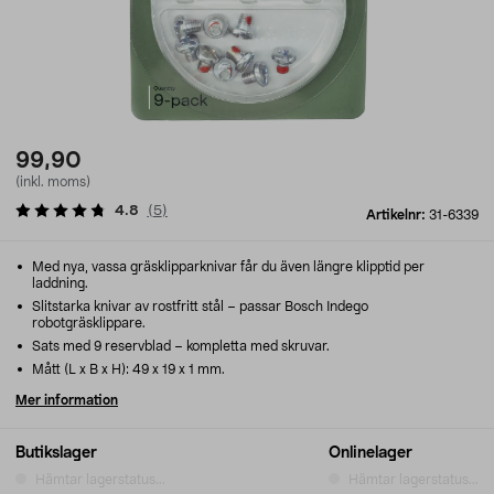
99,90
(inkl. moms)
4.8
(
5
)
Artikelnr:
31-6339
Med nya, vassa gräsklipparknivar får du även längre klipptid per
laddning.
Slitstarka knivar av rostfritt stål – passar Bosch Indego
robotgräsklippare.
Sats med 9 reservblad – kompletta med skruvar.
Mått (L x B x H): 49 x 19 x 1 mm.
Mer information
Butikslager
Onlinelager
Hämtar lagerstatus...
Hämtar lagerstatus...