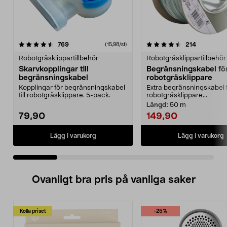
4.5 av 5 stjärnor
recensioner
4.5 av 5 stjärnor
recensione
769
214
(15,98/st)
Robotgräsklippartillbehör
Robotgräsklippartillbehör
Skarvkopplingar till
Begränsningskabel fö
begränsningskabel
robotgräsklippare
Kopplingar för begränsningskabel
Extra begränsningskabel 
till robotgräsklippare. 5-pack.
robotgräsklippare...
Längd:
50 m
79,90
149,90
Lägg i varukorg
Lägg i varukorg
Ovanligt bra pris på vanliga saker
Kolla priset
-25%