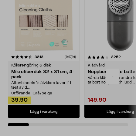
4.0av 5 stjärnor
recensioner
4.5av 5 stjärnor
recensio
3813
3252
(9,97/st)
Köksrengöring & disk
Klädvård
Mikrofiberduk 32 x 31 cm, 4-
Noppborttagare batter
-
pack
Vårda kläder och andra tex
ta bort noppor och ludd.
Aftonbladets "självklara favorit” i
Noppborttagaren fräs...
test av d...
Utförande:
Grå/beige
39,90
149,90
Lägg i varukorg
Lägg i varukorg