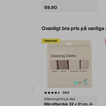
59,90
Lägg i varukorg
Ovanligt bra pris på vanliga
Kolla priset
5av 5 stjärnor
4.0av 5 stjärnor
recensioner
3813
Köksrengöring & disk
Mikrofiberduk 32 x 31 cm, 4-