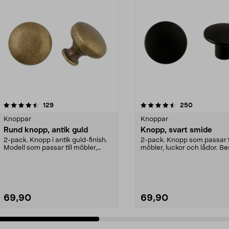
4.5 av 5 stjärnor
recensioner
4.5 av 5 stjärnor
recensioner
129
250
Knoppar
Knoppar
Rund knopp, antik guld
Knopp, svart smide
2-pack. Knopp i antik guld-finish.
2-pack. Knopp som passar ti
Modell som passar till möbler,
möbler, luckor och lådor. Be
luckor och låd...
för t.ex. kök och...
69,90
69,90