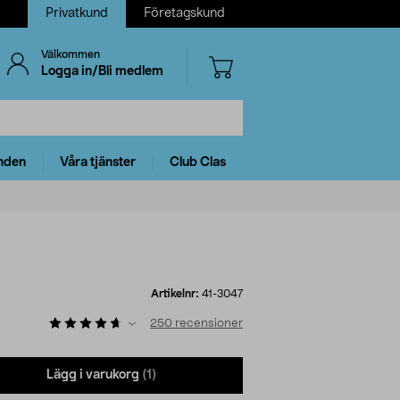
Privatkund
Företagskund
Välkommen
Logga in/Bli medlem
nden
Våra tjänster
Club Clas
Artikelnr:
41-3047
250
recensioner
Lägg i varukorg
(1)