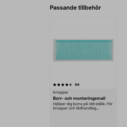
Passande tillbehör
5av 5 stjärnor
recensioner
94
Knoppar
Borr- och monteringsmall
Hjälper dig borra på rätt ställe. För
knoppar och lådhandtag.
Mätområde c/c 64-...