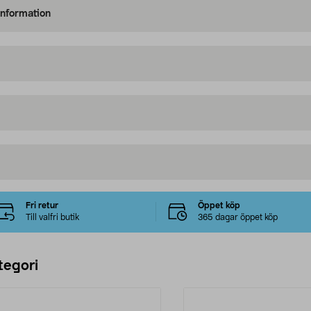
information
Fri retur
Öppet köp
Till valfri butik
365 dagar öppet köp
tegori