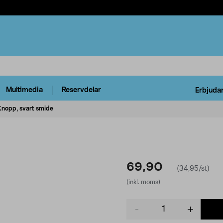
Multimedia
Reservdelar
Erbjuda
Knopp, svart smide
69,90
(34,95/st)
(inkl. moms)
Product
quantity