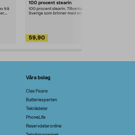
100 procent stearin
Ett allsidigt 
städning och 
v trä
100 procent stearin. Tillverkade i
ute. Städa med
er.
Sverige som brinner med en
vacker och sotfri ...
59,90
49,90
Lägg i varukorg
Lägg
Våra bolag
Clas Fixare
Batteriexperten
Teknikdelar
PhoneLife
Reservdelaronline
Teknikmagasinet