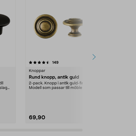
4.5 av 5 stjärnor
recensioner
4.5
149
3
Knoppar
Knoppar
Rund knopp, antik guld
Knopp lantl
ll
2-pack. Knopp i antik guld-finish.
Lantlig knopp 
slag
Modell som passar till möbler,
detalj so...
luckor och låd...
Färg:
Svart/A
69,90
69,90