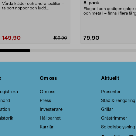
8-pack
Vårda kläder och andra textilier –
ta bort noppor och ludd.
Elegant och gedigen galge a
Noppborttagaren fräs...
och metall – finns i flera färg
Galge med sv...
149,90
79,90
199,90
Lägg i varukorg
Lägg i varukorg
o
Om oss
Aktuellt
egistrera
Om oss
Presenter
enord
Press
Städ & rengöring
ation
Investerare
Grillar
istorik
Hållbarhet
Grästrimmer
Karriär
Solcellsbelysning