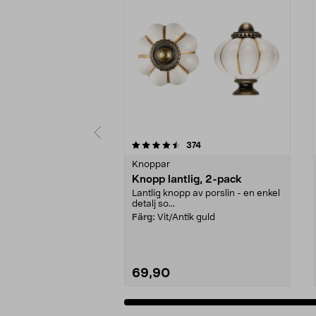
5 av 5 stjärnor
4.5 av 5 stjärnor
recensioner
374
Knoppar
Knopp lantlig, 2-pack
Lantlig knopp av porslin - en enkel
detalj so...
Färg:
Vit/Antik guld
69,90