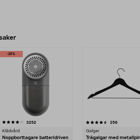
 saker
-25%
4.5av 5 stjärnor
recensioner
4.0av 5 stjärnor
recensioner
3252
256
Klädvård
Galgar
Noppborttagare batteridriven
Trägalgar med metallpi