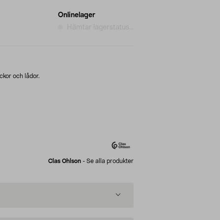
Onlinelager
Hämtar lagerstatus...
ckor och lådor.
Clas Ohlson
-
Se alla produkter