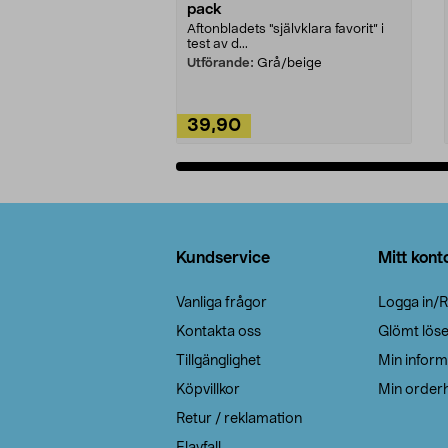
pack
Aftonbladets "självklara favorit” i
test av d...
Utförande:
Grå/beige
39,90
Lägg i varukorg
Sidfot
Kundservice
Mitt kont
Vanliga frågor
Logga in/R
Kontakta oss
Glömt lös
Tillgänglighet
Min inform
Köpvillkor
Min orderh
Retur / reklamation
Elavfall