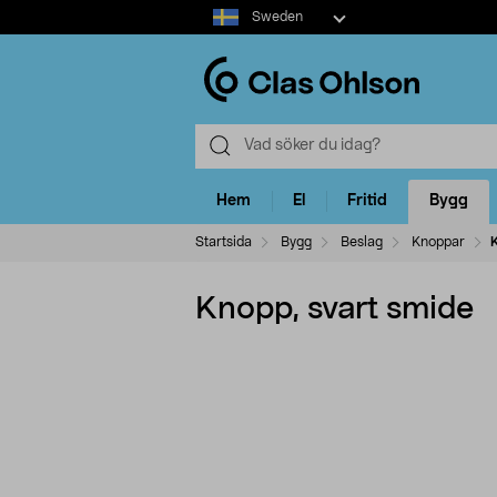
Select
Sweden
market
Hem
El
Fritid
Bygg
Startsida
Bygg
Beslag
Knoppar
Knopp, svart smide