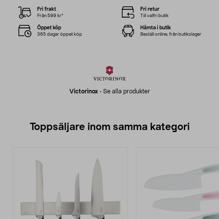
Fri frakt
Fri retur
Från 599 kr*
Till valfri butik
Öppet köp
Hämta i butik
365 dagar öppet köp
Beställ online, från butikslager
Victorinox
-
Se alla produkter
Toppsäljare inom samma kategori