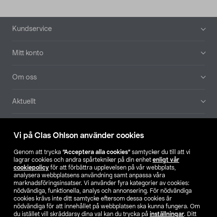
Sidfot
Kundservice
Mitt konto
Om oss
Aktuellt
Våra bolag
Vi på Clas Ohlson använder cookies
Hitta butik
Genom att trycka
”Acceptera alla cookies”
samtycker du till att vi
lagrar cookies och andra spårtekniker på din enhet
enligt vår
cookiepolicy
för att förbättra upplevelsen på vår webbplats,
SE
NO
FI
analysera webbplatsens användning samt anpassa våra
marknadsföringsinsatser. Vi använder fyra kategorier av cookies:
nödvändiga, funktionella, analys och annonsering. För nödvändiga
cookies krävs inte ditt samtycke eftersom dessa cookies är
nödvändiga för att innehållet på webbplatsen ska kunna fungera. Om
du istället vill skräddarsy dina val kan du trycka på
inställningar
. Ditt