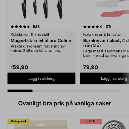
4.5 av 5 stjärnor
recensioner
4.5 av 5 stjärnor
recensione
536
175
Köksknivar & knivställ
Köksknivar & knivställ
Magnetisk knivhållare Coline
Barnknivar i plast, 4 d
från 3 år
Praktisk, skonsam förvaring av
knivar. Sätt upp hållaren på
Laga mat tillsammans med
väggen och ta enkelt...
barn – med barnvänliga 
köksknivar. Barnk...
159,90
79,90
Lägg i varukorg
Lägg i varukorg
Ovanligt bra pris på vanliga saker
Kolla priset
-25%