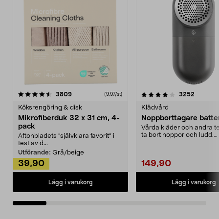
4.0av 5 stjärnor
recensioner
4.5av 5 stjärnor
recensio
3809
3252
(9,97/st)
Köksrengöring & disk
Klädvård
Mikrofiberduk 32 x 31 cm, 4-
Noppborttagare batter
pack
Vårda kläder och andra tex
ta bort noppor och ludd.
Aftonbladets "självklara favorit” i
Noppborttagaren fräs...
test av d...
Utförande:
Grå/beige
39,90
149,90
Lägg i varukorg
Lägg i varukorg