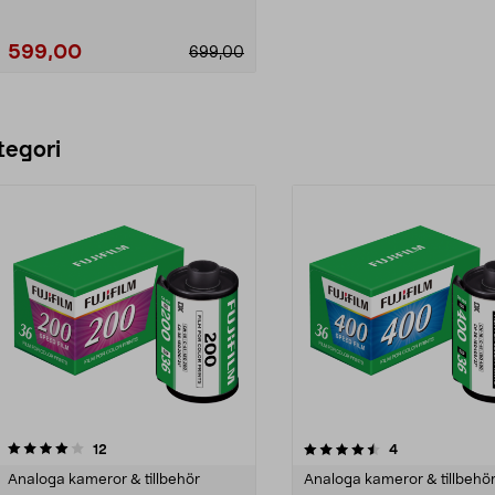
599,00
699,00
Lägg i varukorg
tegori
4.5 av 5 stjärnor
recensioner
recensioner
12
4
0.0 av 5 stjärnor
Analoga kameror & tillbehör
Analoga kameror & tillbehö