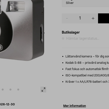
variant
Silver
Product
quantity
Butikslager
Hämtar lagerstatus...
Lättanvänd kamera – för dig som 
Kodak S-88 – prisvärd analog ka
Fast fokus och automatisk filmfr
ISO-kompatibel med 200/400/800 
Kräver 1 x AA/LR76-batteri och 35
026-12-30
Mer information