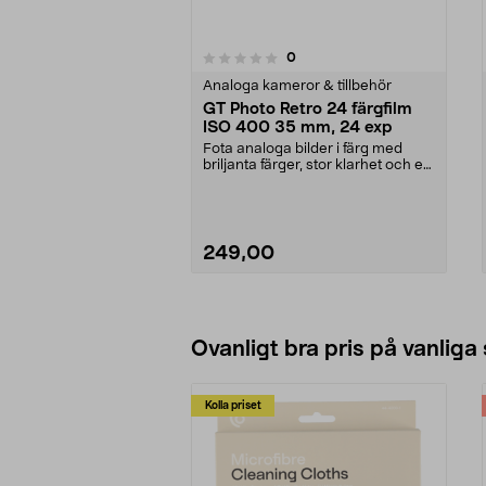
4.0av 5 stjärnor
recensioner
0
0 av 5 stjärnor
Analoga kameror & tillbehör
GT Photo Retro 24 färgfilm
ISO 400 35 mm, 24 exp
Fota analoga bilder i färg med
briljanta färger, stor klarhet och en
fin kornigh...
249,00
Lägg i varukorg
Ovanligt bra pris på vanliga
Kolla priset