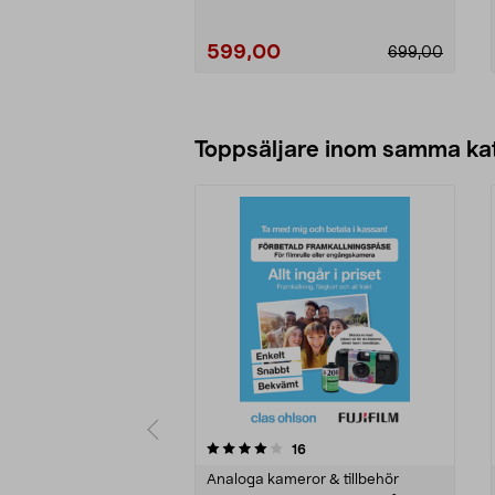
599,00
699,00
Lägg i varukorg
Toppsäljare inom samma ka
0 av 5 stjärnor
4.0 av 5 stjärnor
recensioner
16
Analoga kameror & tillbehör