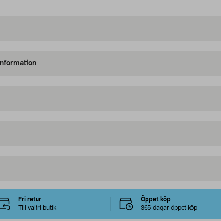
information
Fri retur
Öppet köp
Till valfri butik
365 dagar öppet köp