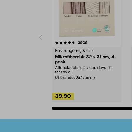
5av 5 stjärnor
4.0av 5 stjärnor
recensioner
3808
Köksrengöring & disk
Mikrofiberduk 32 x 31 cm, 4-
pack
Aftonbladets "självklara favorit” i
test av d...
Utförande:
Grå/beige
39,90
Lägg i varukorg
Sidfot