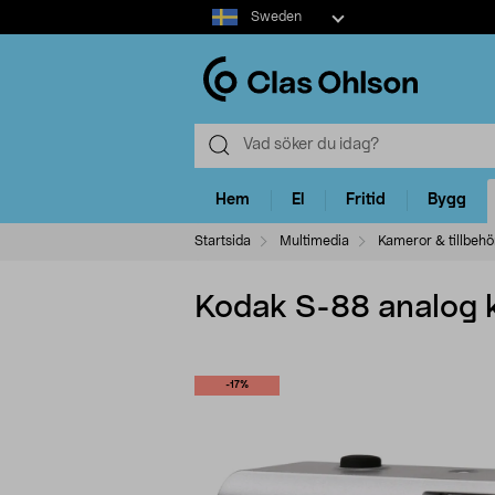
Select
Sweden
market
Hem
El
Fritid
Bygg
Startsida
Multimedia
Kameror & tillbehö
Kodak S-88 analog 
-17%