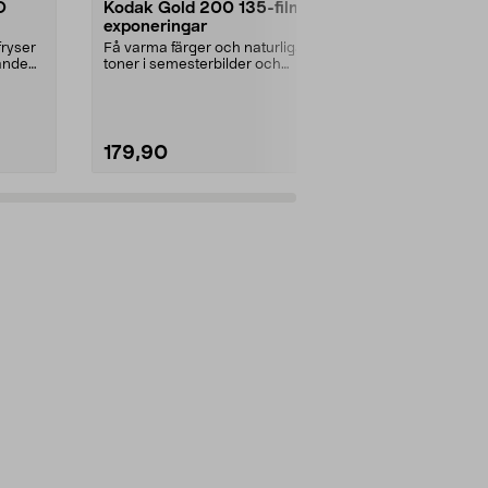
O
Kodak Gold 200 135-film 36
Kodak Ekta
exponeringar
kamera, vid
fryser
Få varma färger och naturliga
Fota som förr 
rande
toner i semesterbilder och
dubbelt så...
vardagsögonblick. Kodak...
Färg:
Ljusgrö
179,90
899,00