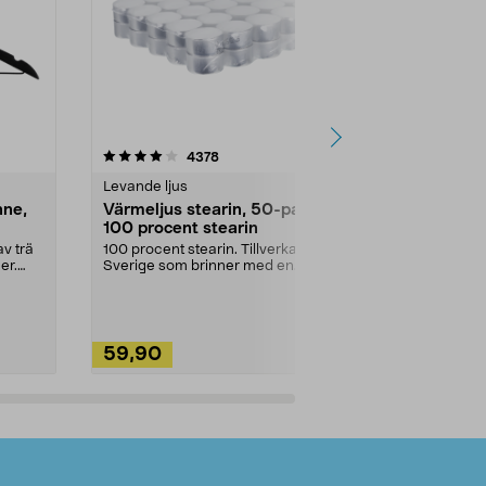
4.5av 5 stjärnor
recensioner
4.5
4378
2
Levande ljus
Rengöringsm
nne,
Värmeljus stearin, 50-pack,
Bikarbonat
100 procent stearin
Ett allsidigt 
städning och 
v trä
100 procent stearin. Tillverkade i
ute. Städa med
er.
Sverige som brinner med en
vacker och sotfri ...
59,90
49,90
Lägg i varukorg
Lägg