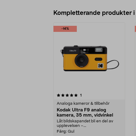
Kompletterande produkter i
-14%
0av 5 stjärnor
5.0av 5 stjärnor
recensioner
1
Analoga kameror & tillbehör
Kodak Ultra F9 analog
kamera, 35 mm, vidvinkel
Låt bildskapandet bli en del av
upplevelsen –...
Färg:
Gul