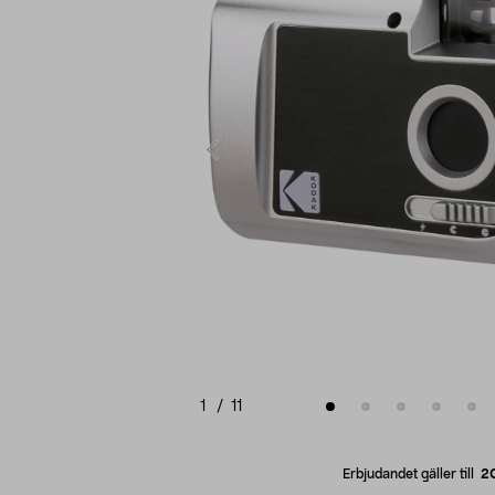
1
/
11
Erbjudandet gäller till
2