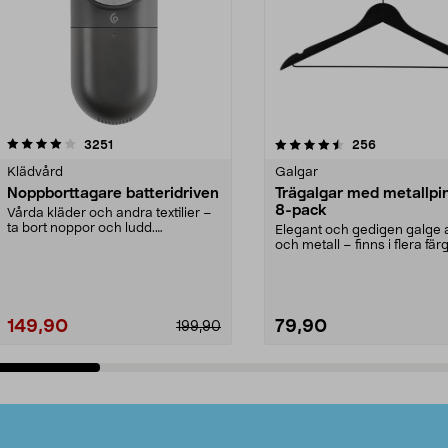
4.5av 5 stjärnor
recensioner
4.0av 5 stjärnor
recensioner
3251
256
Klädvård
Galgar
Noppborttagare batteridriven
Trägalgar med metallpi
8-pack
Vårda kläder och andra textilier –
ta bort noppor och ludd.
Elegant och gedigen galge a
Noppborttagaren fräs...
och metall – finns i flera färg
Galge med sv...
149,90
79,90
199,90
Lägg i varukorg
Lägg i varukorg