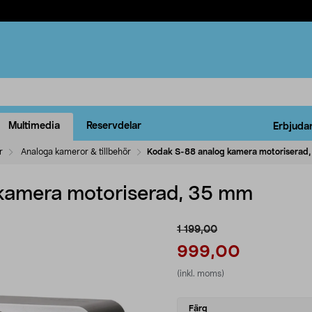
Multimedia
Reservdelar
Erbjuda
r
Analoga kameror & tillbehör
Kodak S-88 analog kamera motoriserad
kamera motoriserad, 35 mm
1 199,00
999,00
(inkl. moms)
Select
Färg