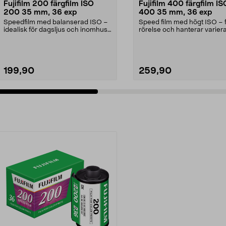
Fujifilm 200 färgfilm ISO
Fujifilm 400 färgfilm IS
200 35 mm, 36 exp
400 35 mm, 36 exp
Speedfilm med balanserad ISO –
Speed film med högt ISO – 
idealisk för dagsljus och inomhus
rörelse och hanterar varie
med blixt. Fuji...
ljus inne och u...
199,90
259,90