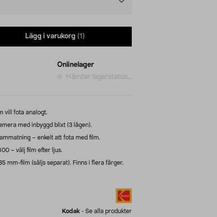
Lägg i varukorg
(1)
Onlinelager
Hämtar lagerstatus...
vill fota analogt.
mera med inbyggd blixt (3 lägen).
ammatning – enkelt att fota med film.
– välj film efter ljus.
 mm-film (säljs separat). Finns i flera färger.
Kodak
-
Se alla produkter