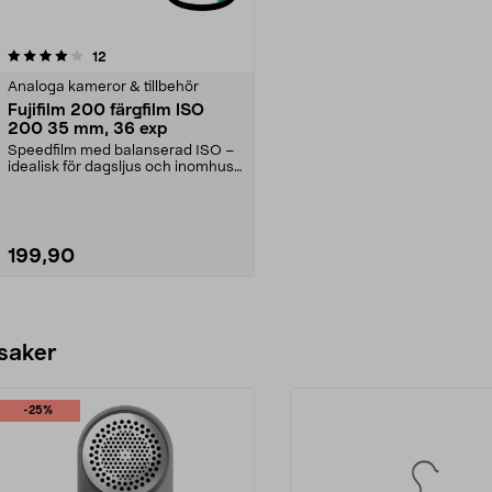
recensioner
12
Analoga kameror & tillbehör
Fujifilm 200 färgfilm ISO
200 35 mm, 36 exp
Speedfilm med balanserad ISO –
idealisk för dagsljus och inomhus
med blixt. Fuji...
199,90
Lägg i varukorg
 saker
-25%