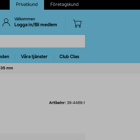
Privatkund
Företagskund
Välkommen
Logga in/Bli medlem
nden
Våra tjänster
Club Clas
, 35 mm
Artikelnr:
39-4469-1