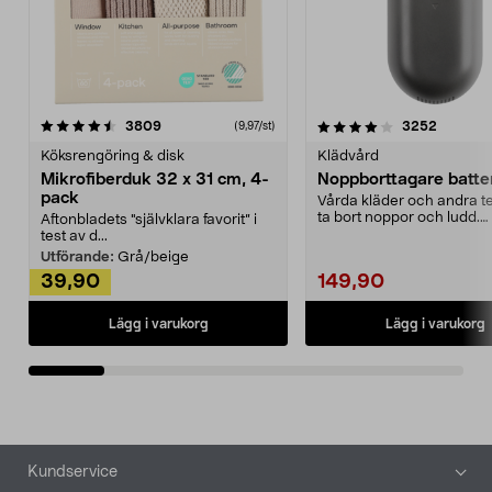
4.0av 5 stjärnor
recensioner
4.5av 5 stjärnor
recensio
3809
3252
(9,97/st)
Köksrengöring & disk
Klädvård
Mikrofiberduk 32 x 31 cm, 4-
Noppborttagare batter
pack
Vårda kläder och andra tex
ta bort noppor och ludd.
Aftonbladets "självklara favorit” i
Noppborttagaren fräs...
test av d...
Utförande:
Grå/beige
39,90
149,90
Lägg i varukorg
Lägg i varukorg
Sidfot
Kundservice