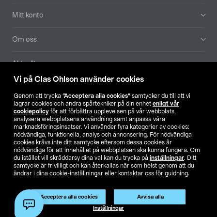
Mitt konto
Om oss
Aktuellt
Vi på Clas Ohlson använder cookies
Våra bolag
Genom att trycka
”Acceptera alla cookies”
samtycker du till att vi
lagrar cookies och andra spårtekniker på din enhet
enligt vår
Hitta butik
cookiepolicy
för att förbättra upplevelsen på vår webbplats,
analysera webbplatsens användning samt anpassa våra
marknadsföringsinsatser. Vi använder fyra kategorier av cookies:
nödvändiga, funktionella, analys och annonsering. För nödvändiga
SE
NO
FI
cookies krävs inte ditt samtycke eftersom dessa cookies är
nödvändiga för att innehållet på webbplatsen ska kunna fungera. Om
du istället vill skräddarsy dina val kan du trycka på
inställningar
. Ditt
samtycke är frivilligt och kan återkallas när som helst genom att du
ändrar i dina cookie-inställningar eller kontaktar oss för guidning.
Acceptera alla cookies
Avvisa alla
Köpvillkor
Privacy statement
Klubbvillkor
För företag
Inställningar
Ändra till priser exklusive moms