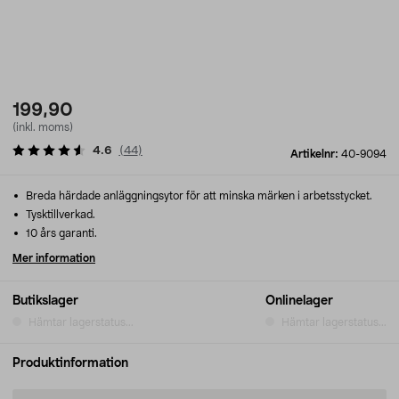
199,90
(inkl. moms)
4.6
(
44
)
Artikelnr:
40-9094
Breda härdade anläggningsytor för att minska märken i arbetsstycket.
Tysktillverkad.
10 års garanti.
Mer information
Butikslager
Onlinelager
Hämtar lagerstatus...
Hämtar lagerstatus...
Produktinformation