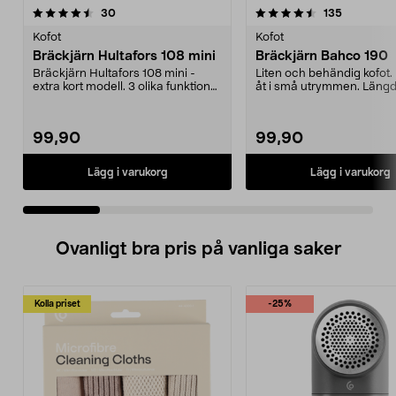
4.5 av 5 stjärnor
recensioner
4.5 av 5 stjärnor
recensione
30
135
Kofot
Kofot
Bräckjärn Hultafors 108 mini
Bräckjärn Bahco 190
Bräckjärn Hultafors 108 mini -
Liten och behändig kofot
extra kort modell. 3 olika funktioner
åt i små utrymmen. Längd
för spikutd...
mm.
99,90
99,90
Lägg i varukorg
Lägg i varukorg
Ovanligt bra pris på vanliga saker
Kolla priset
-25%