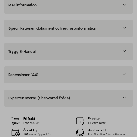
Mer information
Specifikationer, dokument och ev. faroinformation
Trygg E-Handel
Recensioner
(44)
Experten svarar
(1 besvarad fråga)
Fri frakt
Fri retur
Från 599 kr*
Till valfri butik
Öppet köp
Hämta i butik
365 dagar öppet köp
Beställ online, från butikslager