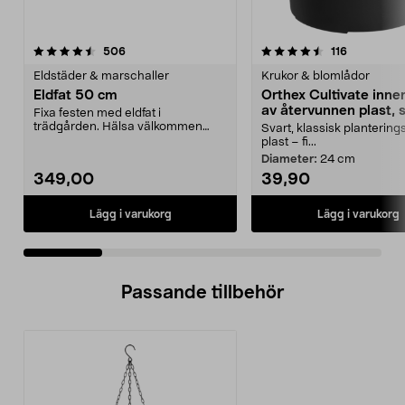
4.5 av 5 stjärnor
recensioner
4.5 av 5 stjärnor
recensione
506
116
Eldstäder & marschaller
Krukor & blomlådor
Eldfat 50 cm
Orthex Cultivate inne
av återvunnen plast, 
Fixa festen med eldfat i
trädgården. Hälsa välkommen
Svart, klassisk plantering
med brasor som värmer och l...
plast – fi...
Diameter:
24 cm
349,00
39,90
Lägg i varukorg
Lägg i varukorg
Passande tillbehör