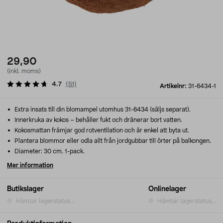
29,90
(inkl. moms)
4.7
(
51
)
Artikelnr:
31-6434-1
Extra insats till din blomampel utomhus 31-6434 (säljs separat).
Innerkruka av kokos – behåller fukt och dränerar bort vatten.
Kokosmattan främjar god rotventilation och är enkel att byta ut.
Plantera blommor eller odla allt från jordgubbar till örter på balkongen.
Diameter: 30 cm. 1-pack.
Mer information
Butikslager
Onlinelager
Hämtar lagerstatus...
Hämtar lagerstatus...