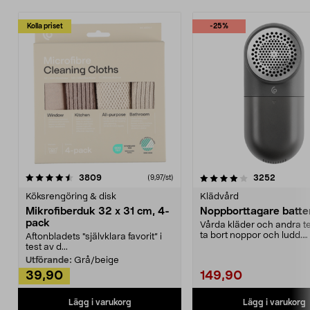
Kolla priset
-25%
4.0av 5 stjärnor
recensioner
4.5av 5 stjärnor
recensio
3809
3252
(9,97/st)
Köksrengöring & disk
Klädvård
Mikrofiberduk 32 x 31 cm, 4-
Noppborttagare batter
pack
Vårda kläder och andra tex
ta bort noppor och ludd.
Aftonbladets "självklara favorit” i
Noppborttagaren fräs...
test av d...
Utförande:
Grå/beige
39,90
149,90
Lägg i varukorg
Lägg i varukorg