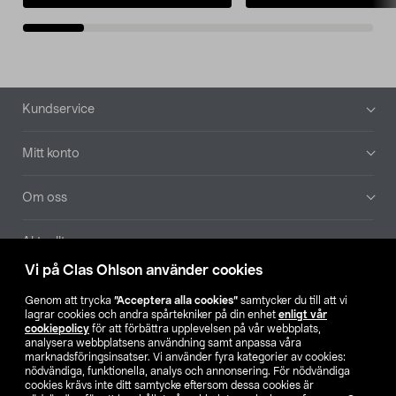
Sidfot
Kundservice
Mitt konto
Om oss
Aktuellt
Vi på Clas Ohlson använder cookies
Våra bolag
Genom att trycka
”Acceptera alla cookies”
samtycker du till att vi
lagrar cookies och andra spårtekniker på din enhet
enligt vår
Hitta butik
cookiepolicy
för att förbättra upplevelsen på vår webbplats,
analysera webbplatsens användning samt anpassa våra
marknadsföringsinsatser. Vi använder fyra kategorier av cookies:
nödvändiga, funktionella, analys och annonsering. För nödvändiga
SE
NO
FI
cookies krävs inte ditt samtycke eftersom dessa cookies är