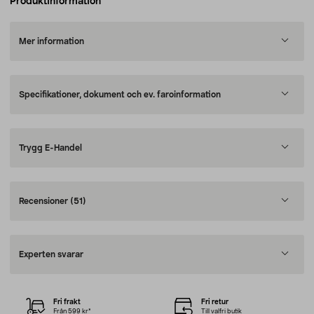
Produktinformation
Mer information
Specifikationer, dokument och ev. faroinformation
Trygg E-Handel
Recensioner
(51)
Experten svarar
Fri frakt
Fri retur
Från 599 kr*
Till valfri butik