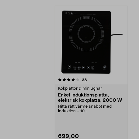
0av 5 stjärnor
recensioner
38
Kokplattor & miniugnar
Enkel induktionsplatta,
elektrisk kokplatta, 2000 W
Hitta rätt värme snabbt med
induktion – 10
temperaturinställningar. Enkel
kokpla...
699,00