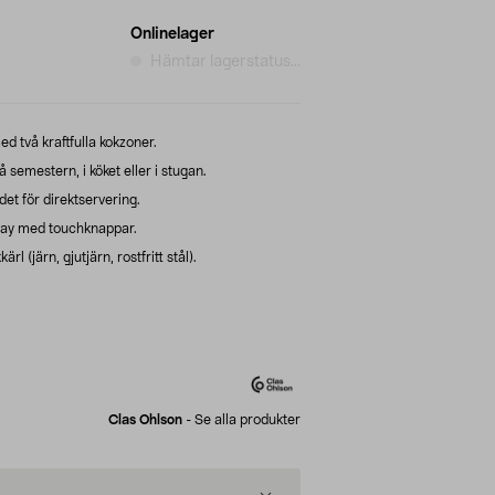
Onlinelager
Hämtar lagerstatus...
d två kraftfulla kokzoner.
 semestern, i köket eller i stugan.
et för direktservering.
play med touchknappar.
 (järn, gjutjärn, rostfritt stål).
Clas Ohlson
-
Se alla produkter