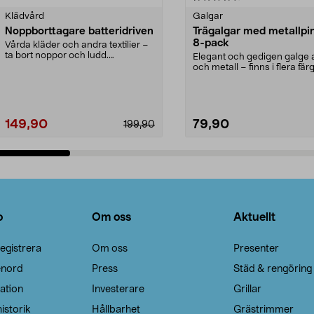
Klädvård
Galgar
Noppborttagare batteridriven
Trägalgar med metallpi
8-pack
Vårda kläder och andra textilier –
ta bort noppor och ludd.
Elegant och gedigen galge a
Noppborttagaren fräs...
och metall – finns i flera färg
Galge med sv...
149,90
79,90
199,90
Lägg i varukorg
Lägg i varukorg
o
Om oss
Aktuellt
egistrera
Om oss
Presenter
enord
Press
Städ & rengöring
ation
Investerare
Grillar
istorik
Hållbarhet
Grästrimmer