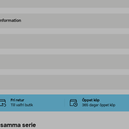
information
Fri retur
Öppet köp
Till valfri butik
365 dagar öppet köp
 samma serie