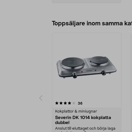
Lägg i varukorg
Toppsäljare inom samma ka
0 av 5 stjärnor
4.0 av 5 stjärnor
recensioner
36
Kokplattor & miniugnar
Severin DK 1014 kokplatta
dubbel
Anslut till eluttaget och börja laga