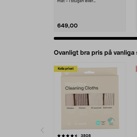
mat – i stugan eller
studentboendet. Severi...
649,00
Ovanligt bra pris på vanliga
Kolla priset
5av 5 stjärnor
4.0av 5 stjärnor
recensioner
3808