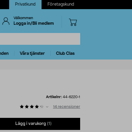
Privatkund
Företagskund
Välkommen
Logga in/Bli medlem
nden
Våra tjänster
Club Clas
Artikelnr:
44-6220-1
14
recensioner
Lägg i varukorg
(1)