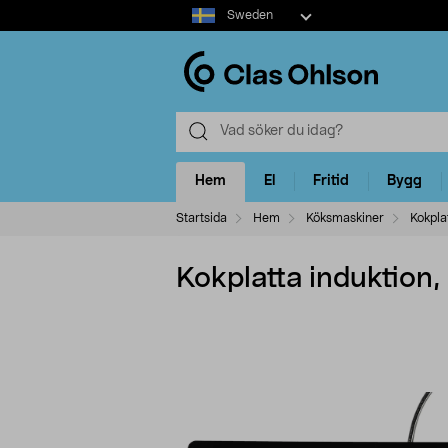
Select
Sweden
market
Hem
El
Fritid
Bygg
Startsida
Hem
Köksmaskiner
Kokpla
Kokplatta induktion,