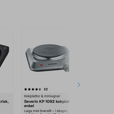
4.5 av 5 stjärnor
recensioner
4.0
22
8
Kokplattor & miniugnar
Kokplattor & 
risk,
Severin KP 1092 kokplatta
Dubbel kokp
enkel
elektrisk,
Laga mat överallt – i stugan, i
Två spisplatt