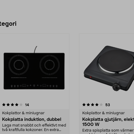
tegori
4.0 av 5 stjärnor
recensioner
4.5 av 5 stjärnor
recensioner
14
53
Kokplattor & miniugnar
Kokplattor & miniugnar
Kokplatta induktion, dubbel
Kokplatta gjutjärn, elekt
1500 W
Laga mat snabbt och effektivt med
två kraftfulla kokzoner. En extra
Extra spisplatta som värmer