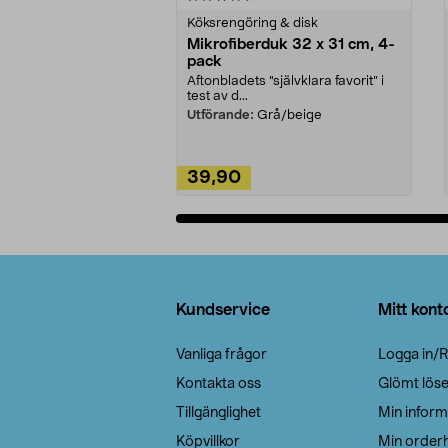
Köksrengöring & disk
Mikrofiberduk 32 x 31 cm, 4-
pack
Aftonbladets "självklara favorit” i
test av d...
Utförande:
Grå/beige
39,90
Lägg i varukorg
Sidfot
Kundservice
Mitt kont
Vanliga frågor
Logga in/R
Kontakta oss
Glömt lös
Tillgänglighet
Min inform
Köpvillkor
Min orderh