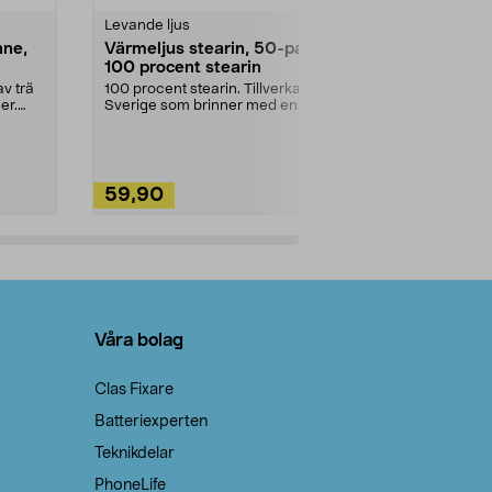
Levande ljus
Rengöringsm
nne,
Värmeljus stearin, 50-pack,
Bikarbonat
100 procent stearin
Ett allsidigt 
städning och 
v trä
100 procent stearin. Tillverkade i
ute. Städa med
er.
Sverige som brinner med en
vacker och sotfri ...
59,90
49,90
Lägg i varukorg
Lägg
Våra bolag
Clas Fixare
Batteriexperten
Teknikdelar
PhoneLife