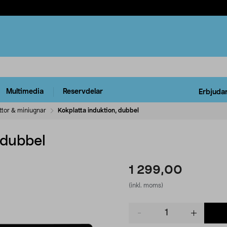
Multimedia
Reservdelar
Erbjuda
ttor & miniugnar
Kokplatta induktion, dubbel
 dubbel
1 299,00
(inkl. moms)
Product
quantity