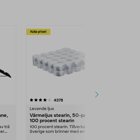
Kolla priset
Multibuy
4.5av 5 stjärnor
recensioner
4.5
4378
2
Levande ljus
Rengöringsm
nne,
Värmeljus stearin, 50-pack,
Bikarbonat
100 procent stearin
Ett allsidigt 
städning och 
v trä
100 procent stearin. Tillverkade i
ute. Städa med
er.
Sverige som brinner med en
vacker och sotfri ...