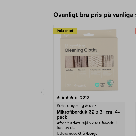
Se varianter
Ovanligt bra pris på vanliga
Kolla priset
5av 5 stjärnor
4.0av 5 stjärnor
recensioner
3813
Köksrengöring & disk
Mikrofiberduk 32 x 31 cm, 4-
pack
Aftonbladets "självklara favorit” i
test av d...
Utförande:
Grå/beige