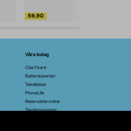
59,90
49,90
Lägg i varukorg
Lägg
Våra bolag
Clas Fixare
Batteriexperten
Teknikdelar
PhoneLife
Reservdelaronline
Teknikmagasinet