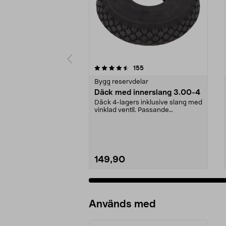
5 av 5 stjärnor
4.0 av 5 stjärnor
recensioner
155
Bygg reservdelar
Däck med innerslang 3.00-4
Däck 4-lagers inklusive slang med
vinklad ventil. Passande
luftgummihjul i dimen...
149,90
Används med