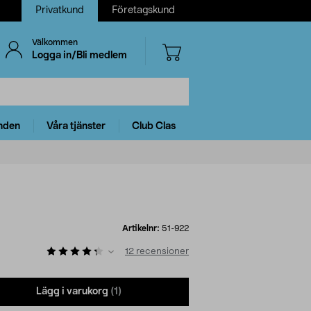
Privatkund
Företagskund
Välkommen
Logga in/Bli medlem
nden
Våra tjänster
Club Clas
Artikelnr:
51-922
12
recensioner
Lägg i varukorg
(1)