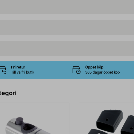
Fri retur
Öppet köp
Till valfri butik
365 dagar öppet köp
tegori