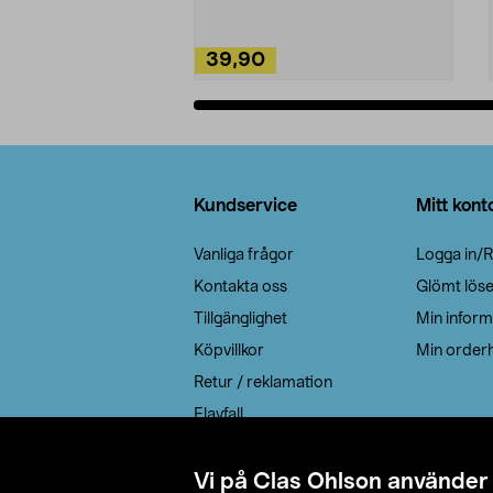
39,90
Lägg i varukorg
Sidfot
Kundservice
Mitt kont
Vanliga frågor
Logga in/R
Kontakta oss
Glömt lös
Tillgänglighet
Min inform
Köpvillkor
Min orderh
Retur / reklamation
Elavfall
Cookie policy
Leveransalternativ
Vi på Clas Ohlson använder