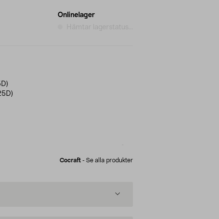
Onlinelager
Hämtar lagerstatus...
5D)
25D)
Cocraft
-
Se alla produkter