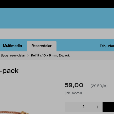
Multimedia
Reservdelar
Erbjuda
Bygg reservdelar
Kol 17 x 10 x 6 mm, 2-pack
2-pack
59,00
(29,50/st)
(inkl. moms)
Product
quantity