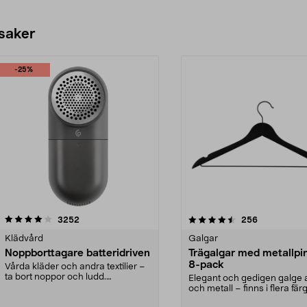
 saker
-25%
4.5av 5 stjärnor
recensioner
4.0av 5 stjärnor
recensioner
3252
256
Klädvård
Galgar
Noppborttagare batteridriven
Trägalgar med metallpi
8-pack
Vårda kläder och andra textilier –
ta bort noppor och ludd.
Elegant och gedigen galge a
Noppborttagaren fräs...
och metall – finns i flera färg
Galge med sv...