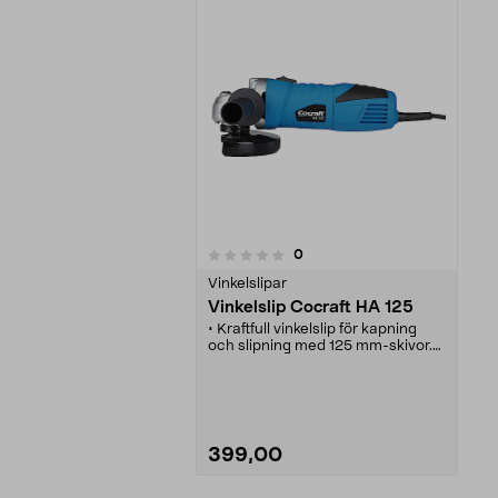
recensioner
0
0 av 5 stjärnor
Vinkelslipar
Vinkelslip Cocraft HA 125
• Kraftfull vinkelslip för kapning
och slipning med 125 mm-skivor.
• Sidohandtaget kan monteras i 3
lägen för bättre kontroll och
säkerhet.
• Spindelspärr för enkelt skivbyte.
• 5 års garanti.
399,00