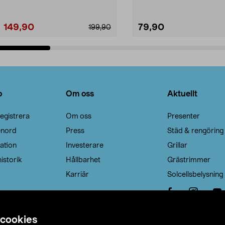
149,90
79,90
199,90
Lägg i varukorg
Lägg i varukorg
o
Om oss
Aktuellt
egistrera
Om oss
Presenter
enord
Press
Städ & rengöring
ation
Investerare
Grillar
istorik
Hållbarhet
Grästrimmer
Karriär
Solcellsbelysning
 cookies