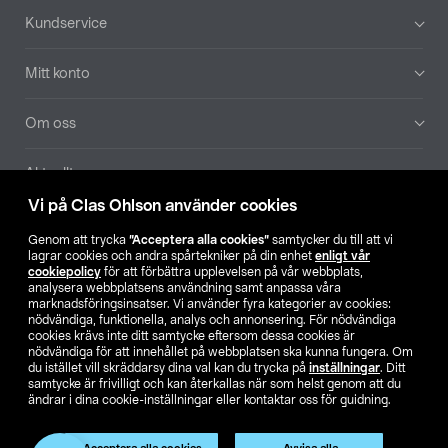
Sidfot
Kundservice
Mitt konto
Om oss
Aktuellt
Vi på Clas Ohlson använder cookies
Våra bolag
Genom att trycka
”Acceptera alla cookies”
samtycker du till att vi
lagrar cookies och andra spårtekniker på din enhet
enligt vår
Hitta butik
cookiepolicy
för att förbättra upplevelsen på vår webbplats,
analysera webbplatsens användning samt anpassa våra
marknadsföringsinsatser. Vi använder fyra kategorier av cookies:
nödvändiga, funktionella, analys och annonsering. För nödvändiga
SE
NO
FI
cookies krävs inte ditt samtycke eftersom dessa cookies är
nödvändiga för att innehållet på webbplatsen ska kunna fungera. Om
du istället vill skräddarsy dina val kan du trycka på
inställningar
. Ditt
samtycke är frivilligt och kan återkallas när som helst genom att du
ändrar i dina cookie-inställningar eller kontaktar oss för guidning.