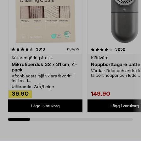
4.0av 5 stjärnor
recensioner
4.5av 5 stjärnor
recensio
3813
3252
(9,97/st)
Köksrengöring & disk
Klädvård
Mikrofiberduk 32 x 31 cm, 4-
Noppborttagare batter
pack
Vårda kläder och andra tex
ta bort noppor och ludd.
Aftonbladets "självklara favorit” i
Noppborttagaren fräs...
test av d...
Utförande:
Grå/beige
39,90
149,90
Lägg i varukorg
Lägg i varukorg