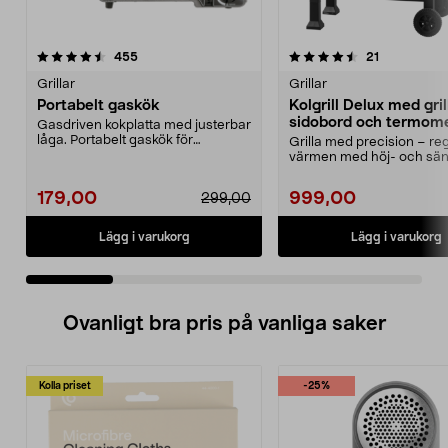
4.5 av 5 stjärnor
recensioner
4.5 av 5 stjärnor
recensioner
455
21
Grillar
Grillar
Portabelt gaskök
Kolgrill Delux med gri
sidobord och termom
Gasdriven kokplatta med justerbar
låga. Portabelt gaskök för
Grilla med precision – re
matlagning utomhus,...
värmen med höj- och sän
koltråg. Kolgrill me...
179,00
999,00
299,00
Lägg i varukorg
Lägg i varukorg
Ovanligt bra pris på vanliga saker
Kolla priset
-25%