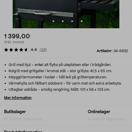
1 399,00
(inkl. moms)
4.6
(
28
)
Artikelnr:
34-5632
Grill med hjul – enkel att flytta på uteplatsen eller i trädgården.
Kolgrill med grillgaller i kromat stål – stor grillyta: 41,5 x 55 cm.
Inbyggd termometer i locket – håll koll på grilltemperaturen.
Värmehylla och fällbart sidobord – för varm mat och extra arbetsyta.
Uttagbar asklåda – smidig rengöring. Mått: 101 x 58 x 103 cm.
Mer information
Butikslager
Onlinelager
Hämtar lagerstatus...
Hämtar lagerstatus...