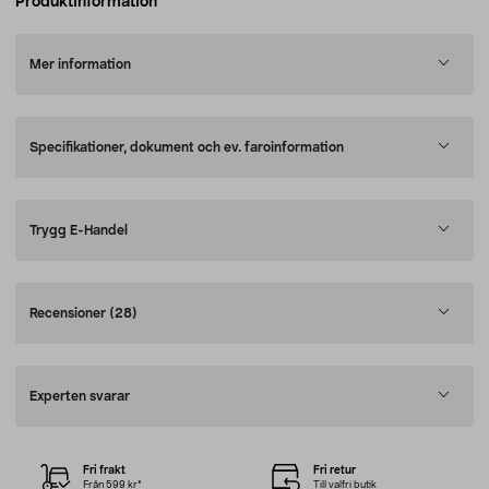
Produktinformation
Mer information
Specifikationer, dokument och ev. faroinformation
Trygg E-Handel
Recensioner
(28)
Experten svarar
Fri frakt
Fri retur
Från 599 kr*
Till valfri butik