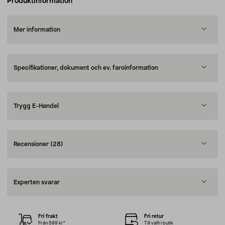
Produktinformation
Mer information
Specifikationer, dokument och ev. faroinformation
Trygg E-Handel
Recensioner
(28)
Experten svarar
Fri frakt
Fri retur
Från 599 kr*
Till valfri butik