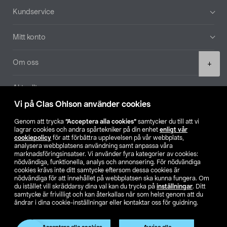
Sidfot
Kundservice
Mitt konto
Product
Om oss
+
quantity
Aktuellt
Vi på Clas Ohlson använder cookies
Våra bolag
Genom att trycka
”Acceptera alla cookies”
samtycker du till att vi
lagrar cookies och andra spårtekniker på din enhet
enligt vår
Hitta butik
cookiepolicy
för att förbättra upplevelsen på vår webbplats,
analysera webbplatsens användning samt anpassa våra
marknadsföringsinsatser. Vi använder fyra kategorier av cookies:
nödvändiga, funktionella, analys och annonsering. För nödvändiga
SE
NO
FI
cookies krävs inte ditt samtycke eftersom dessa cookies är
nödvändiga för att innehållet på webbplatsen ska kunna fungera. Om
du istället vill skräddarsy dina val kan du trycka på
inställningar
. Ditt
samtycke är frivilligt och kan återkallas när som helst genom att du
ändrar i dina cookie-inställningar eller kontaktar oss för guidning.