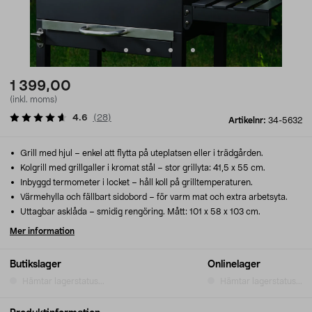
1 399,00
(inkl. moms)
4.6
(
28
)
Artikelnr:
34-5632
Grill med hjul – enkel att flytta på uteplatsen eller i trädgården.
Kolgrill med grillgaller i kromat stål – stor grillyta: 41,5 x 55 cm.
Inbyggd termometer i locket – håll koll på grilltemperaturen.
Värmehylla och fällbart sidobord – för varm mat och extra arbetsyta.
Uttagbar asklåda – smidig rengöring. Mått: 101 x 58 x 103 cm.
Mer information
Butikslager
Onlinelager
Hämtar lagerstatus...
Hämtar lagerstatus...