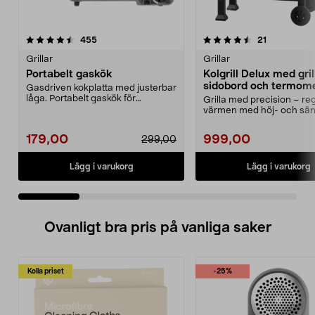
4.5 av 5 stjärnor
recensioner
4.5 av 5 stjärnor
recensioner
455
21
Grillar
Grillar
Portabelt gaskök
Kolgrill Delux med gri
sidobord och termom
Gasdriven kokplatta med justerbar
låga. Portabelt gaskök för
Grilla med precision – re
matlagning utomhus,...
värmen med höj- och sän
koltråg. Kolgrill me...
179,00
999,00
299,00
Lägg i varukorg
Lägg i varukorg
Ovanligt bra pris på vanliga saker
Kolla priset
-25%