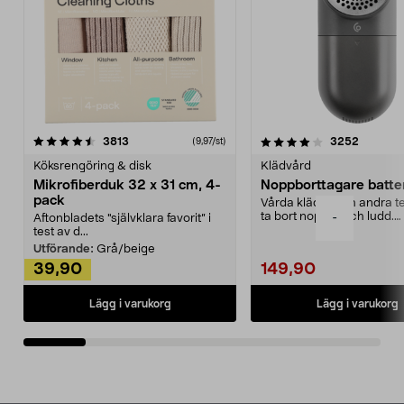
4.0av 5 stjärnor
recensioner
4.5av 5 stjärnor
recensio
3813
3252
(9,97/st)
Köksrengöring & disk
Klädvård
Mikrofiberduk 32 x 31 cm, 4-
Noppborttagare batter
pack
Vårda kläder och andra tex
ta bort noppor och ludd.
-
Aftonbladets "självklara favorit” i
Noppborttagaren fräs...
test av d...
Utförande:
Grå/beige
39,90
149,90
Lägg i varukorg
Lägg i varukorg