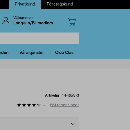
Privatkund
Företagskund
Välkommen
Logga in/Bli medlem
nden
Våra tjänster
Club Clas
Artikelnr:
44-1655-3
581
recensioner