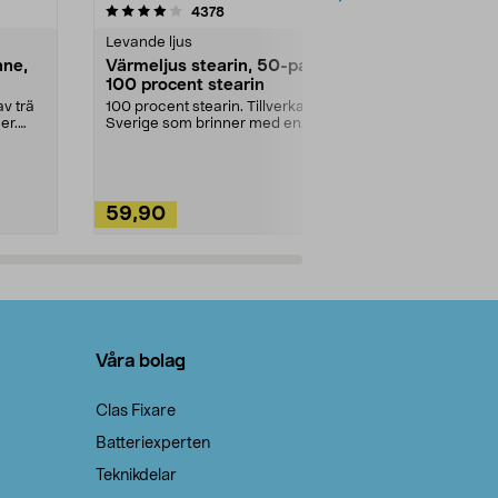
4.5av 5 stjärnor
recensioner
4.5
4378
2
Levande ljus
Rengöringsm
nne,
Värmeljus stearin, 50-pack,
Bikarbonat
100 procent stearin
Ett allsidigt 
städning och 
v trä
100 procent stearin. Tillverkade i
ute. Städa med
er.
Sverige som brinner med en
vacker och sotfri ...
59,90
49,90
Lägg i varukorg
Lägg
Våra bolag
Clas Fixare
Batteriexperten
Teknikdelar