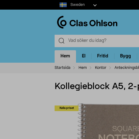
Select
Sweden
market
Hem
El
Fritid
Bygg
Startsida
Hem
Kontor
Anteckningsbl
Kollegieblock A5, 2
Kolla priset