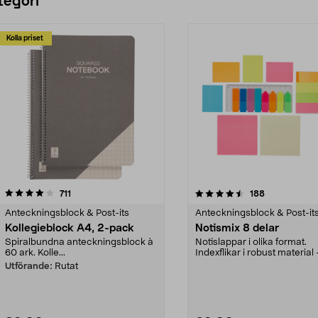
tegori
Kolla priset
4.5 av 5 stjärnor
recensioner
4.5 av 5 stjärnor
recensioner
711
188
Anteckningsblock & Post-its
Anteckningsblock & Post-it
Kollegieblock A4, 2-pack
Notismix 8 delar
Spiralbundna anteckningsblock à
Notislappar i olika format.
60 ark. Kolle...
Indexflikar i robust material 
markera viktiga sido...
Utförande:
Rutat