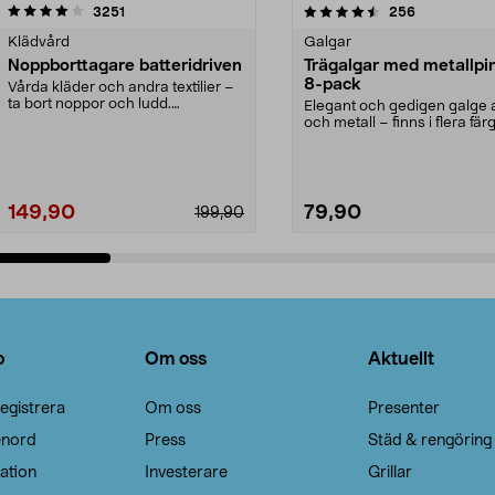
4.5av 5 stjärnor
recensioner
4.0av 5 stjärnor
recensioner
3251
256
Klädvård
Galgar
Noppborttagare batteridriven
Trägalgar med metallpi
8-pack
Vårda kläder och andra textilier –
ta bort noppor och ludd.
Elegant och gedigen galge a
Noppborttagaren fräs...
och metall – finns i flera färg
Galge med sv...
149,90
79,90
199,90
Lägg i varukorg
Lägg i varukorg
o
Om oss
Aktuellt
egistrera
Om oss
Presenter
enord
Press
Städ & rengöring
ation
Investerare
Grillar