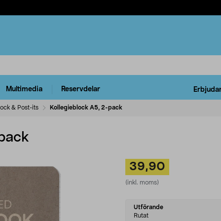
Multimedia
Reservdelar
Erbjuda
ock & Post-its
Kollegieblock A5, 2-pack
-pack
39,90
(inkl. moms)
Select
Utförande
variant
Rutat