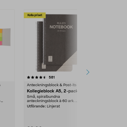
Kolla priset
4.5 av 5 stjärnor
recensioner
4.5
581
1
s
Anteckningsblock & Post-its
Anteckningsbl
Kollegieblock A5, 2-pack
Antecknings
Små, spiralbundna
Spiralblock m
-
anteckningsblock à 60 ark. ...
Antecknings..
Utförande:
Linjerat
Färg:
Beige