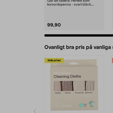
Går att radera! Perfekt som
korsordspenna - svart bläck.
Skönt gummerat grepp oc...
99,90
Lägg i varukorg
Ovanligt bra pris på vanliga
Kolla priset