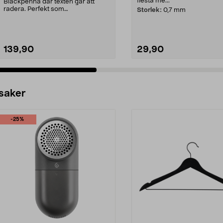
flesta me...
Bläckpenna där texten går att
radera. Perfekt som
Storlek:
0,7 mm
korsordspenna. Skönt gummerat
...
139,90
29,90
Lägg i varukorg
Lägg i varukorg
 saker
-25%