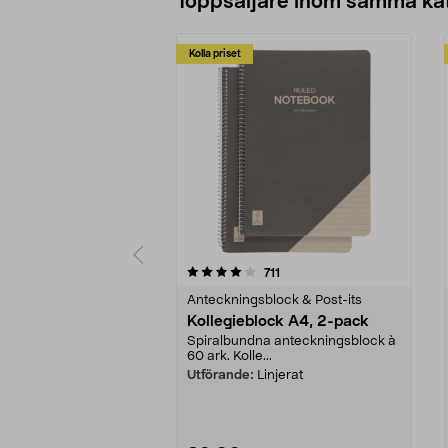
Toppsäljare inom samma ka
Kolla priset
0 av 5 stjärnor
4.0 av 5 stjärnor
recensioner
711
Anteckningsblock & Post-its
Kollegieblock A4, 2-pack
Spiralbundna anteckningsblock à
60 ark. Kolle...
Utförande:
Linjerat