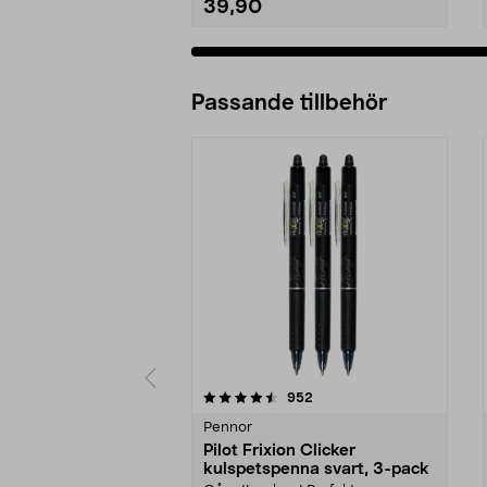
39,90
Passande tillbehör
5av 5 stjärnor
4.5av 5 stjärnor
recensioner
952
Pennor
Pilot Frixion Clicker
kulspetspenna svart, 3-pack