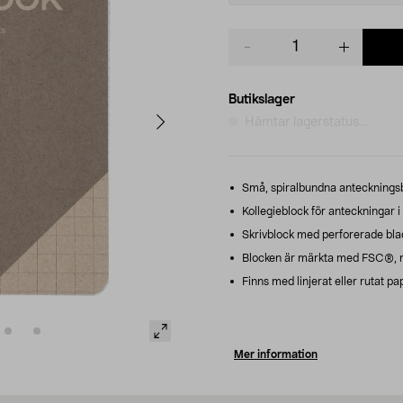
Product
quantity
Butikslager
Hämtar lagerstatus...
Små, spiralbundna anteckningsb
Kollegieblock för anteckningar i
Skrivblock med perforerade blad
Blocken är märkta med FSC®, mä
Finns med linjerat eller rutat pa
Mer information