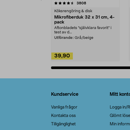
5av 5 stjärnor
4.0av 5 stjärnor
recensioner
3808
Köksrengöring & disk
Mikrofiberduk 32 x 31 cm, 4-
pack
Aftonbladets "självklara favorit” i
test av d...
Utförande:
Grå/beige
39,90
Lägg i varukorg
Sidfot
Kundservice
Mitt kont
Vanliga frågor
Logga in/R
Kontakta oss
Glömt lös
Tillgänglighet
Min inform