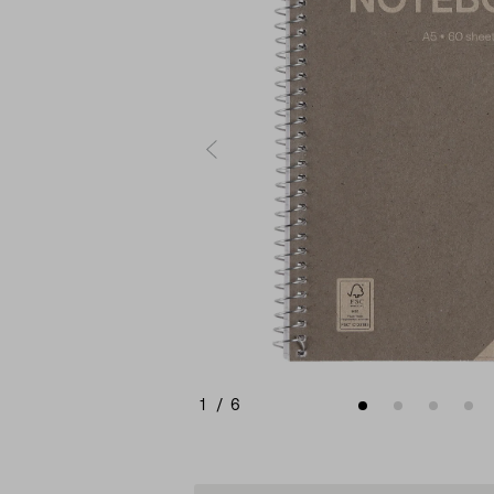
1
/
6