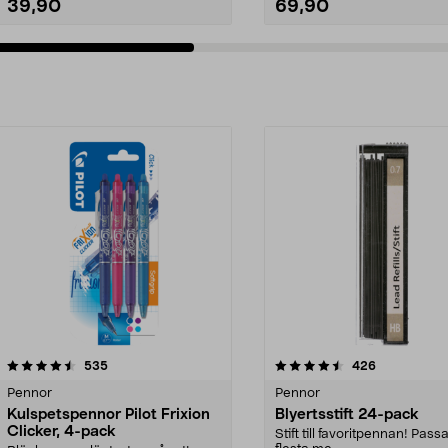
39,90
69,90
4.5av 5 stjärnor
recensioner
4.5av 5 stjärnor
recensioner
535
426
Pennor
Pennor
Kulspetspennor Pilot Frixion
Blyertsstift 24-pack
Clicker, 4-pack
Stift till favoritpennan! Pass