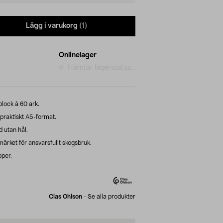
Lägg i varukorg
(1)
Onlinelager
Hämtar lagerstatus...
lock à 60 ark.
 praktiskt A5-format.
 utan hål.
rket för ansvarsfullt skogsbruk.
pper.
Clas Ohlson
-
Se alla produkter