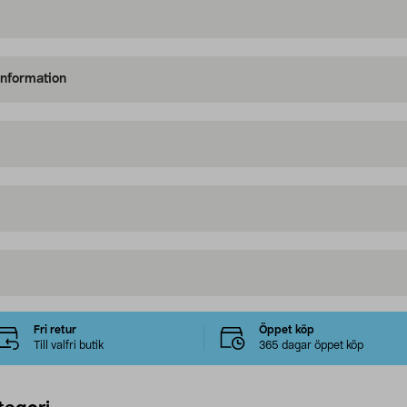
information
Fri retur
Öppet köp
Till valfri butik
365 dagar öppet köp