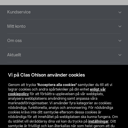
Sidfot
Kundservice
Mitt konto
Om oss
Aktuellt
Våra bolag
Vi på Clas Ohlson använder cookies
Hitta butik
Genom att trycka
”Acceptera alla cookies”
samtycker du till att vi
lagrar cookies och andra spårtekniker på din enhet
enligt vår
cookiepolicy
för att förbättra upplevelsen på vår webbplats,
SE
NO
FI
analysera webbplatsens användning samt anpassa våra
marknadsföringsinsatser. Vi använder fyra kategorier av cookies:
nödvändiga, funktionella, analys och annonsering. För nödvändiga
cookies krävs inte ditt samtycke eftersom dessa cookies är
nödvändiga för att innehållet på webbplatsen ska kunna fungera. Om
du istället vill skräddarsy dina val kan du trycka på
inställningar
. Ditt
samtycke är frivilligt och kan återkallas när som helst genom att du