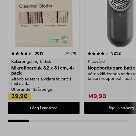
4.0av 5 stjärnor
recensioner
4.5av 5 stjärnor
recensio
3813
3252
(9,97/st)
Köksrengöring & disk
Klädvård
Mikrofiberduk 32 x 31 cm, 4-
Noppborttagare batter
pack
Vårda kläder och andra tex
ta bort noppor och ludd.
Aftonbladets "självklara favorit” i
Noppborttagaren fräs...
test av d...
Utförande:
Grå/beige
39,90
149,90
Lägg i varukorg
Lägg i varukorg