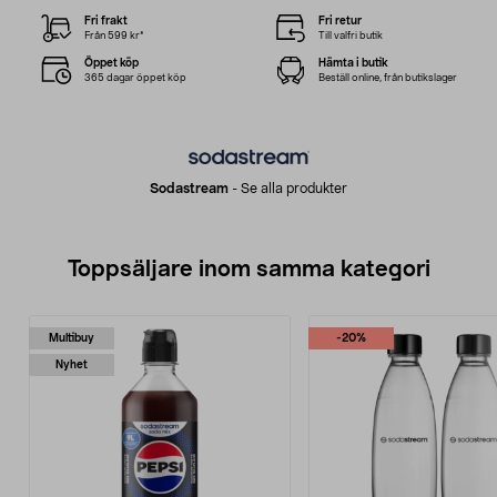
Fri frakt
Fri retur
Från 599 kr*
Till valfri butik
Öppet köp
Hämta i butik
365 dagar öppet köp
Beställ online, från butikslager
Sodastream
-
Se alla produkter
Toppsäljare inom samma kategori
Multibuy
-20%
Nyhet