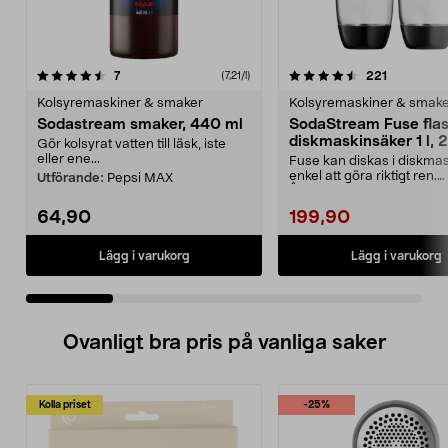
4.5 av 5 stjärnor
recensioner
4.5 av 5 stjärnor
recensione
7
221
(7,21/l)
Kolsyremaskiner & smaker
Kolsyremaskiner & smak
Sodastream smaker, 440 ml
SodaStream Fuse fla
diskmaskinsäker 1 l, 
Gör kolsyrat vatten till läsk, iste
eller ene...
Fuse kan diskas i diskma
enkel att göra riktigt ren.
Utförande:
Pepsi MAX
Återanvändbar flaska ...
64,90
199,90
Lägg i varukorg
Lägg i varukorg
Ovanligt bra pris på vanliga saker
Kolla priset
-25%