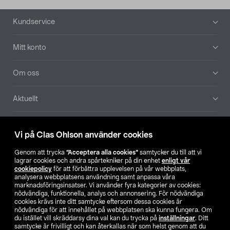
Sidfot
Kundservice
Mitt konto
Om oss
Aktuellt
Våra bolag
Vi på Clas Ohlson använder cookies
Hitta butik
Genom att trycka
”Acceptera alla cookies”
samtycker du till att vi
lagrar cookies och andra spårtekniker på din enhet
enligt vår
cookiepolicy
för att förbättra upplevelsen på vår webbplats,
SE
NO
FI
analysera webbplatsens användning samt anpassa våra
marknadsföringsinsatser. Vi använder fyra kategorier av cookies:
nödvändiga, funktionella, analys och annonsering. För nödvändiga
cookies krävs inte ditt samtycke eftersom dessa cookies är
nödvändiga för att innehållet på webbplatsen ska kunna fungera. Om
du istället vill skräddarsy dina val kan du trycka på
inställningar
. Ditt
samtycke är frivilligt och kan återkallas när som helst genom att du