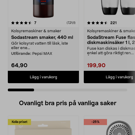
4.5 av 5 stjärnor
recensioner
4.5 av 5 stjärnor
recensione
7
221
(7,21/l)
Kolsyremaskiner & smaker
Kolsyremaskiner & smak
Sodastream smaker, 440 ml
SodaStream Fuse fla
diskmaskinsäker 1 l, 
Gör kolsyrat vatten till läsk, iste
eller ene...
Fuse kan diskas i diskma
enkel att göra riktigt ren.
Utförande:
Pepsi MAX
Återanvändbar flaska ...
64,90
199,90
Lägg i varukorg
Lägg i varukorg
Ovanligt bra pris på vanliga saker
Kolla priset
-25%