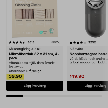
4.0av 5 stjärnor
recensioner
4.5av 5 stjärnor
recensio
3813
3252
(9,97/st)
Köksrengöring & disk
Klädvård
Mikrofiberduk 32 x 31 cm, 4-
Noppborttagare batter
pack
Vårda kläder och andra tex
ta bort noppor och ludd.
Aftonbladets "självklara favorit” i
Noppborttagaren fräs...
test av d...
Utförande:
Grå/beige
39,90
149,90
Lägg i varukorg
Lägg i varukorg