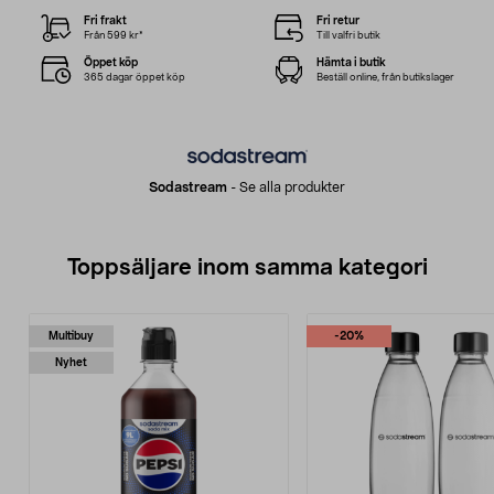
Fri frakt
Fri retur
Från 599 kr*
Till valfri butik
Öppet köp
Hämta i butik
365 dagar öppet köp
Beställ online, från butikslager
Sodastream
-
Se alla produkter
Toppsäljare inom samma kategori
Multibuy
-20%
Nyhet