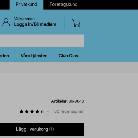
Privatkund
Företagskund
Välkommen
Logga in/Bli medlem
nden
Våra tjänster
Club Clas
Artikelnr:
36-8643
50
recensioner
Lägg i varukorg
(1)