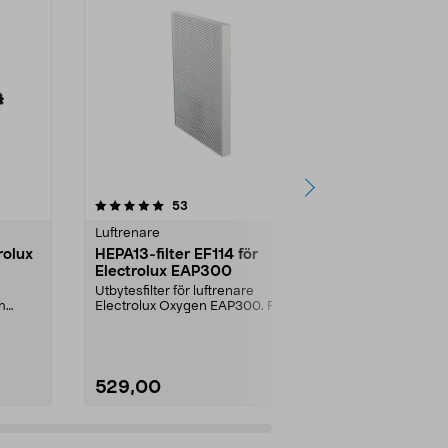
4.5 av 5 stjärnor
recensioner
4.5
53
2
Luftrenare
Luftrenare
rolux
HEPA13-filter EF114 för
Kolfilter EF
Electrolux EAP300
EAP300
Utbytesfilter för luftrenare
Utbytesfilter 
h
Electrolux Oxygen EAP300. Renar
Electrolux O
luften från mycket ...
luften och tar 
529,00
529,00