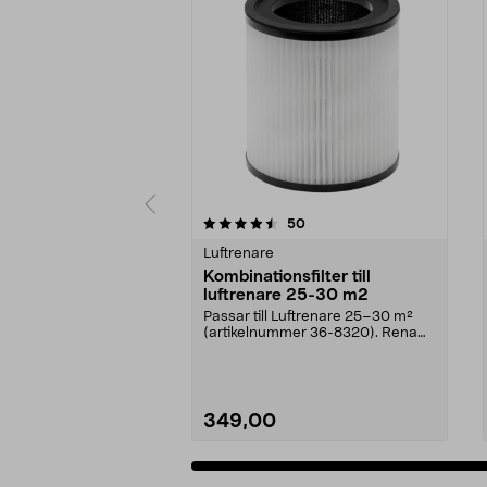
5 av 5 stjärnor
4.5 av 5 stjärnor
recensioner
50
Luftrenare
Kombinationsfilter till
luftrenare 25-30 m2
Passar till Luftrenare 25–30 m²
(artikelnummer 36-8320). Rena
luften snabbt och ...
349,00