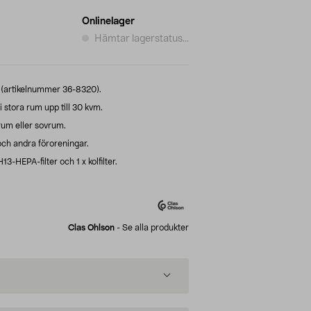
Onlinelager
Hämtar lagerstatus...
 (artikelnummer 36-8320).
i stora rum upp till 30 kvm.
rum eller sovrum.
och andra föroreningar.
x H13-HEPA-filter och 1 x kolfilter.
Clas Ohlson
-
Se alla produkter