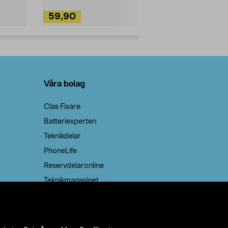
59,90
49,90
Lägg i varukorg
Lägg
Våra bolag
Clas Fixare
Batteriexperten
Teknikdelar
PhoneLife
Reservdelaronline
Teknikmagasinet