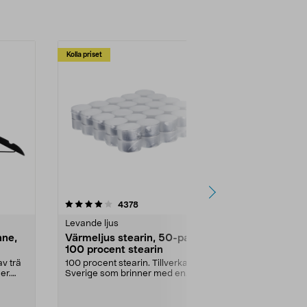
Kolla priset
Multibuy
4.5av 5 stjärnor
recensioner
4.5
4378
2
Levande ljus
Rengöringsm
nne,
Värmeljus stearin, 50-pack,
Bikarbonat
100 procent stearin
Ett allsidigt 
städning och 
v trä
100 procent stearin. Tillverkade i
ute. Städa med
er.
Sverige som brinner med en
vacker och sotfri ...