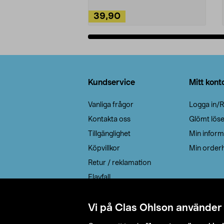
39,90
Lägg i varukorg
Sidfot
Kundservice
Mitt kont
Vanliga frågor
Logga in/R
Kontakta oss
Glömt lös
Tillgänglighet
Min inform
Köpvillkor
Min orderh
Retur / reklamation
Elavfall
Cookie policy
Leveransalternativ
Vi på Clas Ohlson använder