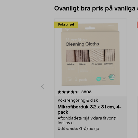
Ovanligt bra pris på vanliga
Kolla priset
5av 5 stjärnor
4.0av 5 stjärnor
recensioner
3808
Köksrengöring & disk
Mikrofiberduk 32 x 31 cm, 4-
pack
Aftonbladets "självklara favorit” i
test av d...
Utförande:
Grå/beige