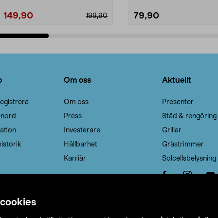
149,90
79,90
199,90
Lägg i varukorg
Lägg i varukorg
o
Om oss
Aktuellt
egistrera
Om oss
Presenter
enord
Press
Städ & rengöring
ation
Investerare
Grillar
istorik
Hållbarhet
Grästrimmer
Karriär
Solcellsbelysning
 cookies