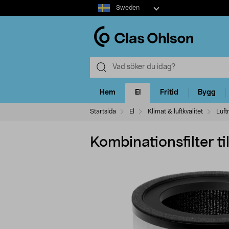
Select
Sweden
market
Hem
El
Fritid
Bygg
Startsida
El
Klimat & luftkvalitet
Luft
Kombinationsfilter t