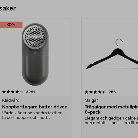
 saker
-25%
4.5av 5 stjärnor
recensioner
4.0av 5 stjärnor
recensioner
3251
256
Klädvård
Galgar
Noppborttagare batteridriven
Trägalgar med metallpi
8-pack
Vårda kläder och andra textilier –
ta bort noppor och ludd.
Elegant och gedigen galge a
Noppborttagaren fräs...
och metall – finns i flera färg
Galge med sv...