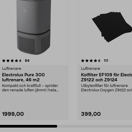
4.5 av 5 stjärnor
recensioner
5.0 av 5 stjärnor
recensioner
94
111
Luftrenare
Luftrenare
Electrolux Pure 300
Kolfilter EF109 för Elect
luftrenare, 46 m2
Z9122 och Z9124
Kompakt och kraftfull – sprider
Utbytesfilter för luftrenare
den renade luften jämnt i hela
Electrolux Oxygen Z9122 oc
rummet. Electrolu...
Z9124. Innehåller aktiv...
1999,00
399,00