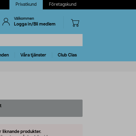
Privatkund
Företagskund
Välkommen
Logga in/Bli medlem
nden
Våra tjänster
Club Clas
t
er
liknande produkter.