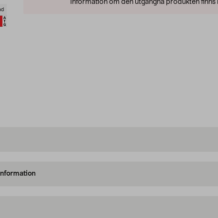
Information om den utgångna produkten finns l
ad
information