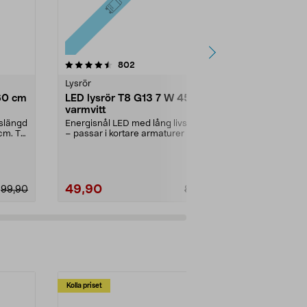
4.5 av 5 stjärnor
recensioner
4.5
802
4
Lysrör
Lysrör
60 cm
LED lysrör T8 G13 7 W 45 cm
LED lysrör 
varmvitt
cm varmvit
vslängd
Energisnål LED med lång livslängd
Energisnål LE
cm. T8
– passar i kortare armaturer på 45
– passar i ar
cm. T8 G13 ...
T8 G13 16 W – 
49,90
79,90
99,90
89,90
Kolla priset
Multibuy