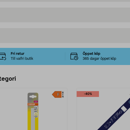
Fri retur
Öppet köp
Till valfri butik
365 dagar öppet köp
tegori
-40%