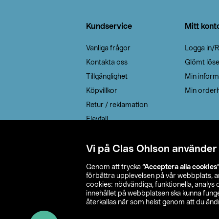
Sidfot
Kundservice
Mitt kont
Vanliga frågor
Logga in/R
Kontakta oss
Glömt lös
Tillgänglighet
Min inform
Köpvillkor
Min orderh
Retur / reklamation
Elavfall
Cookie policy
Leveransalternativ
Vi på Clas Ohlson använder
Genom att trycka
”Acceptera alla cookies
förbättra upplevelsen på vår webbplats, 
cookies: nödvändiga, funktionella, analys
innehållet på webbplatsen ska kunna funger
återkallas när som helst genom att du ändra
© 2026 Cla