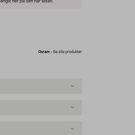
ängst ner på den här sidan.
Osram
-
Se alla produkter