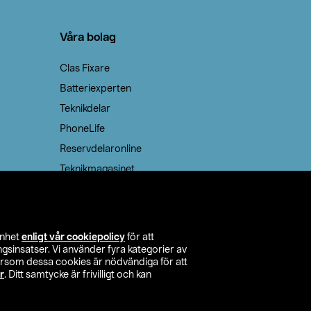
Våra bolag
Clas Fixare
Batteriexperten
Teknikdelar
PhoneLife
Reservdelaronline
Teknikmagasinet
enhet
enligt vår cookiepolicy
för att
insatser. Vi använder fyra kategorier av
tersom dessa cookies är nödvändiga för att
r
. Ditt samtycke är frivilligt och kan
itta butik