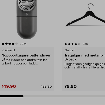
4.5av 5 stjärnor
recensioner
4.0av 5 stjärnor
recensioner
3251
256
Klädvård
Galgar
Noppborttagare batteridriven
Trägalgar med metallpi
8-pack
Vårda kläder och andra textilier –
ta bort noppor och ludd.
Elegant och gedigen galge a
Noppborttagaren fräs...
och metall – finns i flera färg
Galge med sv...
149,90
79,90
199,90
Lägg i varukorg
Lägg i varukorg