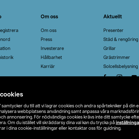
o
Om oss
Aktuellt
egistrera
Om oss
Presenter
enord
Press
Städ & rengöring
ation
Investerare
Grillar
istorik
Hållbarhet
Grästrimmer
Karriär
Solcellsbelysning
 cookies
”
samtycker du till att vi lagrar cookies och andra spårtekniker på din 
analysera webbplatsens användning samt anpassa våra marknadsförings
 och annonsering. För nödvändiga cookies krävs inte ditt samtycke ef
a. Om du istället vill skräddarsy dina val kan du trycka på
inställninga
r i dina cookie-inställningar eller kontaktar oss för guidning.
s Ohlson
Köpvillkor
Privacy statement
Klubbvillkor
H