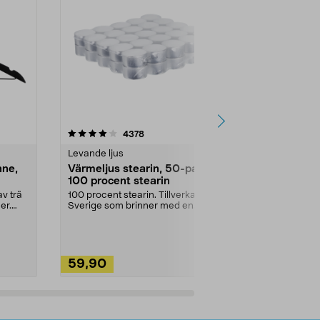
4.5av 5 stjärnor
recensioner
4.5
4378
2
Levande ljus
Rengöringsm
nne,
Värmeljus stearin, 50-pack,
Bikarbonat
100 procent stearin
Ett allsidigt 
städning och 
v trä
100 procent stearin. Tillverkade i
ute. Städa med
er.
Sverige som brinner med en
vacker och sotfri ...
59,90
49,90
Lägg i varukorg
Lägg