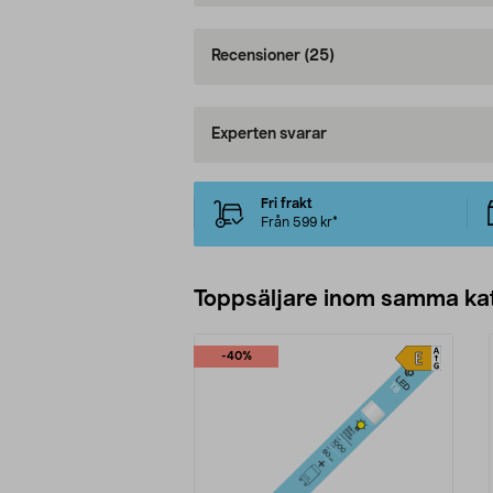
Recensioner
(25)
Experten svarar
Fri frakt
Från 599 kr*
Toppsäljare inom samma ka
-40%