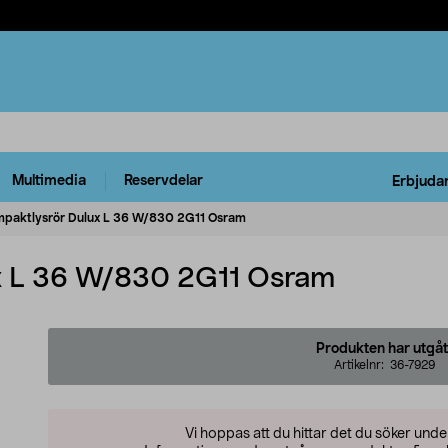
Multimedia
Reservdelar
Erbjuda
paktlysrör Dulux L 36 W/830 2G11 Osram
x L 36 W/830 2G11 Osram
Produkten har utgåt
Artikelnr:
36-7929
Vi hoppas att du hittar det du söker und