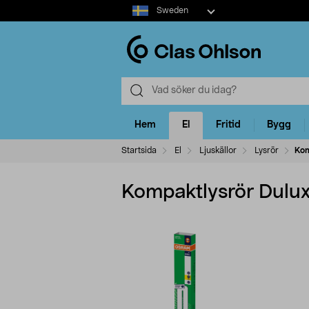
Select
Sweden
market
Hem
El
Fritid
Bygg
Startsida
El
Ljuskällor
Lysrör
Kom
Kompaktlysrör Dulu