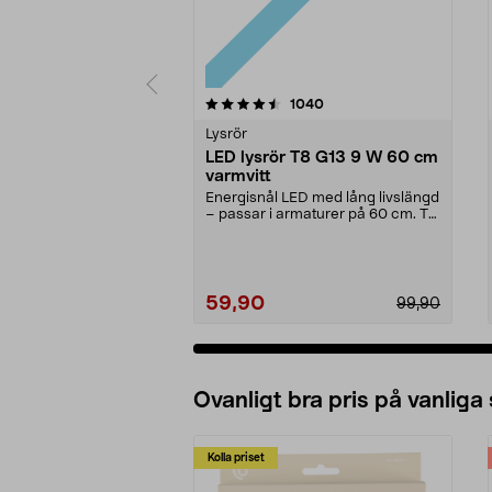
5 av 5 stjärnor
4.5 av 5 stjärnor
recensioner
1040
Lysrör
LED lysrör T8 G13 9 W 60 cm
varmvitt
Energisnål LED med lång livslängd
– passar i armaturer på 60 cm. T8
G13 9 W – LE...
59,90
99,90
Ovanligt bra pris på vanliga
Kolla priset