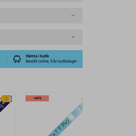
Hämta i butik
Beställ online, från butikslager
-44%
-33%