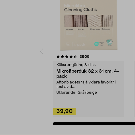
5av 5 stjärnor
4.0av 5 stjärnor
recensioner
3808
Köksrengöring & disk
Mikrofiberduk 32 x 31 cm, 4-
pack
Aftonbladets "självklara favorit” i
test av d...
Utförande:
Grå/beige
39,90
Lägg i varukorg