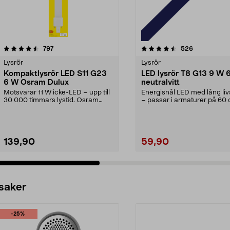
4.5 av 5 stjärnor
recensioner
4.5 av 5 stjärnor
recensioner
797
526
Lysrör
Lysrör
Kompaktlysrör LED S11 G23
LED lysrör T8 G13 9 W 
6 W Osram Dulux
neutralvitt
Motsvarar 11 W icke-LED – upp till
Energisnål LED med lång li
30 000 timmars lystid. Osram
– passar i armaturer på 60 
Dulux S11 G23 – ...
G13 9 W – LE...
139,90
59,90
 saker
-25%