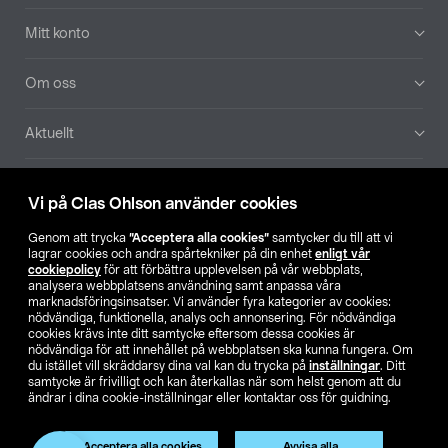
Mitt konto
Om oss
Aktuellt
Våra bolag
Vi på Clas Ohlson använder cookies
Hitta butik
Genom att trycka
”Acceptera alla cookies”
samtycker du till att vi
lagrar cookies och andra spårtekniker på din enhet
enligt vår
cookiepolicy
för att förbättra upplevelsen på vår webbplats,
SE
NO
FI
analysera webbplatsens användning samt anpassa våra
marknadsföringsinsatser. Vi använder fyra kategorier av cookies:
nödvändiga, funktionella, analys och annonsering. För nödvändiga
cookies krävs inte ditt samtycke eftersom dessa cookies är
nödvändiga för att innehållet på webbplatsen ska kunna fungera. Om
du istället vill skräddarsy dina val kan du trycka på
inställningar
. Ditt
samtycke är frivilligt och kan återkallas när som helst genom att du
ändrar i dina cookie-inställningar eller kontaktar oss för guidning.
Köpvillkor
Privacy statement
Klubbvillkor
För företag
Ändra till priser exklusive moms
Produkten har utgått
Acceptera alla cookies
Avvisa alla