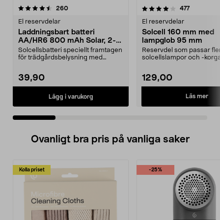
4.0 av 5 stjärnor
recensioner
4.5 av 5 stjärnor
recensione
260
477
El reservdelar
El reservdelar
Laddningsbart batteri
Solcell 160 mm med
AA/HR6 800 mAh Solar, 2-
lampglob 95 mm
pack
Solcellsbatteri speciellt framtagen
Reservdel som passar fle
för trädgårdsbelysning med
solcellslampor och -korga
solceller och AA-...
Northlight. Solcell d...
39,90
129,00
Läs mer
Lägg i varukorg
Ovanligt bra pris på vanliga saker
Kolla priset
-25%