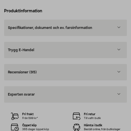
Produktinformation
Specifikationer, dokument och ev. faroinformation
Trygg E-Handel
Recensioner
(95)
Experten svarar
Fri frakt
Fri retur
Från 599 kr*
Till valfri butik
Öppet köp
Hämta i butik
365 dagar öppet köp
Beställ online, från butikslager