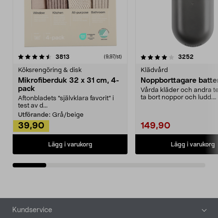
4.0av 5 stjärnor
recensioner
4.5av 5 stjärnor
recensio
3813
3252
(9,97/st)
Köksrengöring & disk
Klädvård
Mikrofiberduk 32 x 31 cm, 4-
Noppborttagare batter
pack
Vårda kläder och andra tex
ta bort noppor och ludd.
Aftonbladets "självklara favorit” i
Noppborttagaren fräs...
test av d...
Utförande:
Grå/beige
39,90
149,90
Lägg i varukorg
Lägg i varukorg
Sidfot
Kundservice