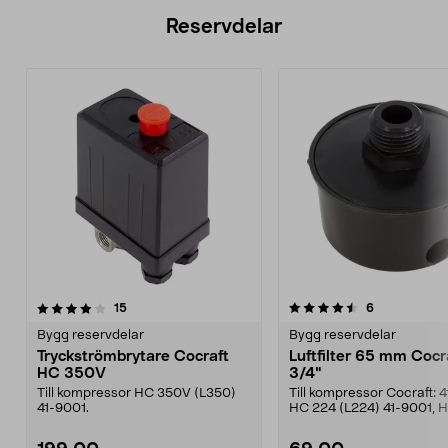
Reservdelar
4.5av 5 stjärnor
recensioner
4.0av 5 stjärnor
recensioner
15
6
Bygg reservdelar
Bygg reservdelar
Tryckströmbrytare Cocraft
Luftfilter 65 mm Cocr
HC 350V
3/4"
Till kompressor HC 350V (L350)
Till kompressor Cocraft: 
41-9001.
HC 224 (L224) 41-9001, 
(L350).