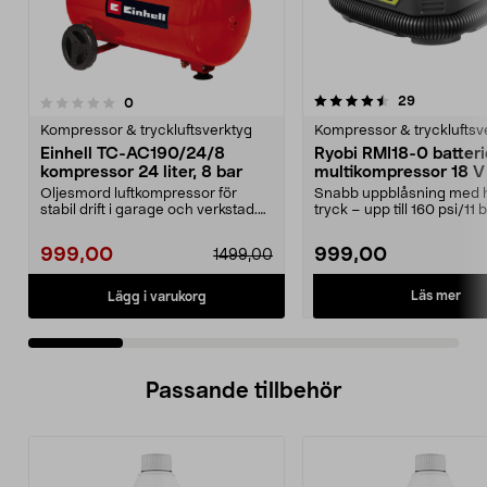
4.5 av 5 stjärnor
4.5 av 5 stjärnor
recensione
29
recensioner
0
Kompressor & tryckluftsverktyg
Kompressor & tryckluftsv
Einhell TC-AC190/24/8
Ryobi RMI18-0 batteri
kompressor 24 liter, 8 bar
multikompressor 18 
Oljesmord luftkompressor för
Snabb uppblåsning med 
stabil drift i garage och verkstad.
tryck – upp till 160 psi/11
Einhell TC-AC 1...
l/min). Ryobi RM...
999,00
999,00
1499,00
Läs mer
Lägg i varukorg
Passande tillbehör