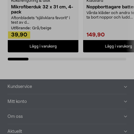
Köksrengöring & disk
Klädvård
Mikrofiberduk 32 x 31 cm, 4-
Noppborttagare batter
pack
Vårda kläder och andra tex
ta bort noppor och ludd.
Aftonbladets "självklara favorit” i
Noppborttagaren fräs...
test av d...
Utförande:
Grå/beige
39,90
149,90
Lägg i varukorg
Lägg i varukorg
Sidfot
Kundservice
Mitt konto
Om oss
Aktuellt