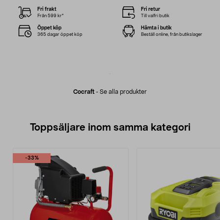
Fri frakt
Fri retur
Från 599 kr*
Till valfri butik
Öppet köp
Hämta i butik
365 dagar öppet köp
Beställ online, från butikslager
Cocraft
-
Se alla produkter
Toppsäljare inom samma kategori
-33%