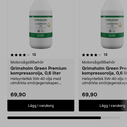
4.0av 5 stjärnor
recensioner
recensioner
13
13
Motorsågstillbehör
Motorsågstillbehör
Grimsholm Green Premium
Grimsholm Green Pr
kompressorolja, 0,6 liter
kompressorolja, 0,6 li
Helsyntetisk 5W-40 olja med
Helsyntetisk 5W-40 olja 
utmärkta smörjegenskaper.
utmärkta smörjegenskape
Lämplig för oljesmorda kol...
Lämplig för oljesmorda kol
69,90
69,90
Lägg i varukorg
Lägg i varukorg