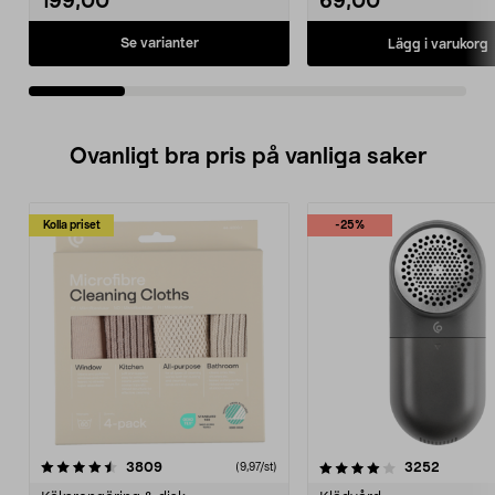
199,00
69,00
Se varianter
Lägg i varukorg
Ovanligt bra pris på vanliga saker
Kolla priset
-25%
4.0av 5 stjärnor
recensioner
4.5av 5 stjärnor
recensio
3809
3252
(9,97/st)