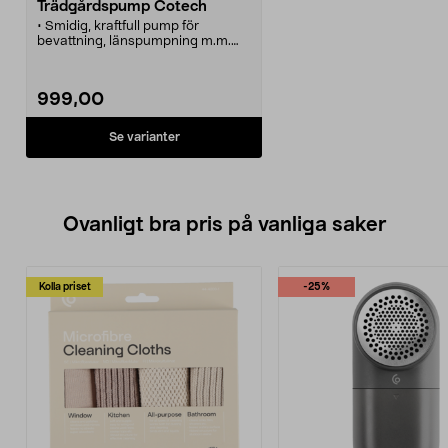
Trädgårdspump Cotech
• Smidig, kraftfull pump för
bevattning, länspumpning m.m.
• Rostfritt pumphus.
• Inbyggt handtag - lätt att flytta.
• Levereras med 2 nipplar för
999,00
enkel anslutning.
Se varianter
Ovanligt bra pris på vanliga saker
Kolla priset
-25%