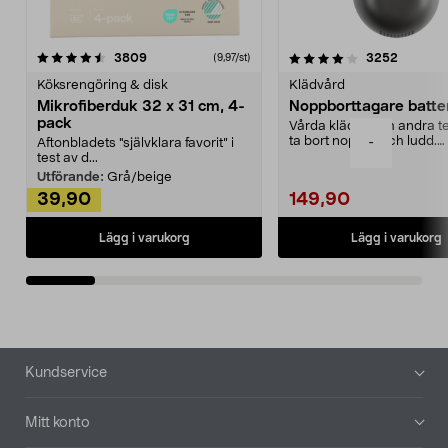
4.0av 5 stjärnor
recensioner
4.5av 5 stjärnor
recensio
3809
3252
(9,97/st)
Köksrengöring & disk
Klädvård
Mikrofiberduk 32 x 31 cm, 4-
Noppborttagare batter
pack
Vårda kläder och andra tex
ta bort noppor och ludd.
-
Aftonbladets "självklara favorit” i
Noppborttagaren fräs...
test av d...
Utförande:
Grå/beige
39,90
149,90
Lägg i varukorg
Lägg i varukorg
Sidfot
Kundservice
Mitt konto