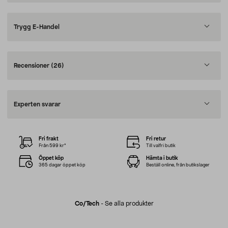
Trygg E-Handel
Recensioner
(26)
Experten svarar
Fri frakt
Fri retur
Från 599 kr*
Till valfri butik
Öppet köp
Hämta i butik
365 dagar öppet köp
Beställ online, från butikslager
Co/tech
-
Se alla produkter