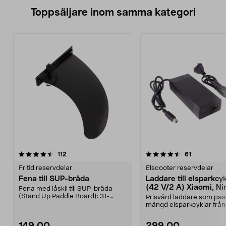
Toppsäljare inom samma kategori
4.5 av 5 stjärnor
recensioner
4.5 av 5 stjärnor
recensioner
112
61
Fritid reservdelar
Elscooter reservdelar
Fena till SUP-bräda
Laddare till elsparkcy
(42 V/2 A) Xiaomi, Ni
Fena med låskil till SUP-bräda
E-Way m.fl.
(Stand Up Paddle Board): 31-
Prisvärd laddare som pas
974331-2059, E11 Pass...
mängd elsparkcyklar från
Ninebot och E-Wa...