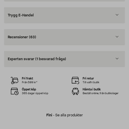
Trygg E-Handel
Recensioner
(63)
Experten svarar
(1 besvarad fråga)
Fri frakt
Fri retur
Från 599 kr*
Till valfri butik
Öppet köp
Hämta i butik
365 dagar öppet köp
Beställ online, från butikslager
Fini
-
Se alla produkter