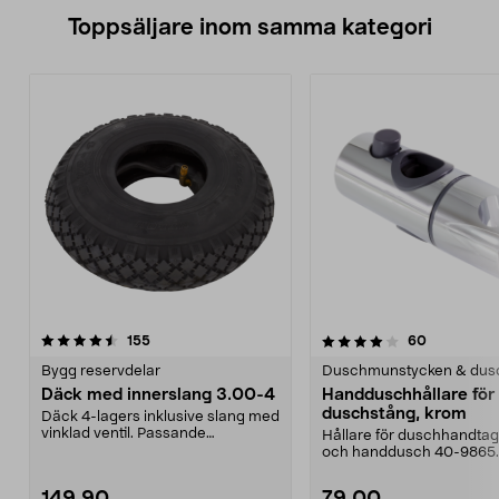
Toppsäljare inom samma kategori
4.0 av 5 stjärnor
recensioner
4.0 av 5 stjärnor
recensione
155
60
Bygg reservdelar
Duschmunstycken & dus
Däck med innerslang 3.00-4
Handduschhållare fö
duschstång, krom
Däck 4-lagers inklusive slang med
vinklad ventil. Passande
Hållare för duschhandtag t
luftgummihjul i dimen...
och handdusch 40-9865.
22 mm stång och ...