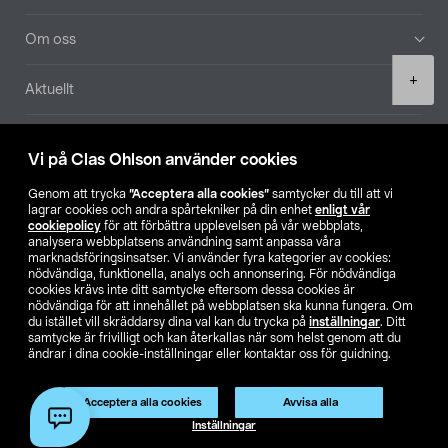
Om oss
Product
+
Aktuellt
quantity
Våra bolag
Vi på Clas Ohlson använder cookies
Hitta butik
Genom att trycka
”Acceptera alla cookies”
samtycker du till att vi
lagrar cookies och andra spårtekniker på din enhet
enligt vår
cookiepolicy
för att förbättra upplevelsen på vår webbplats,
SE
NO
FI
analysera webbplatsens användning samt anpassa våra
marknadsföringsinsatser. Vi använder fyra kategorier av cookies:
nödvändiga, funktionella, analys och annonsering. För nödvändiga
cookies krävs inte ditt samtycke eftersom dessa cookies är
nödvändiga för att innehållet på webbplatsen ska kunna fungera. Om
du istället vill skräddarsy dina val kan du trycka på
inställningar
. Ditt
samtycke är frivilligt och kan återkallas när som helst genom att du
ändrar i dina cookie-inställningar eller kontaktar oss för guidning.
Köpvillkor
Privacy statement
Klubbvillkor
För företag
Ändra till priser exklusive moms
Acceptera alla cookies
Avvisa alla
Lägg i varukorg
(1)
Inställningar