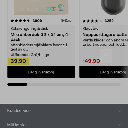
4.0av 5 stjärnor
recensioner
4.5av 5 stjärnor
recensio
3809
3252
(9,97/st)
Köksrengöring & disk
Klädvård
Mikrofiberduk 32 x 31 cm, 4-
Noppborttagare batter
pack
Vårda kläder och andra tex
ta bort noppor och ludd.
Aftonbladets "självklara favorit” i
Noppborttagaren fräs...
test av d...
Utförande:
Grå/beige
-
39,90
149,90
Lägg i varukorg
Lägg i varukorg
Sidfot
Kundservice
Mitt konto